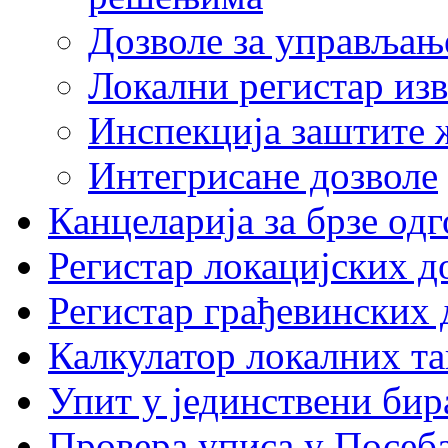
Дозволе за управљањ
Локални регистар изв
Инспекција заштите 
Интегрисане дозволе
Канцеларија за брзе од
Регистар локацијских д
Регистар грађевинских 
Калкулатор локалних та
Упит у јединствени бир
Провера уписа у Посеб