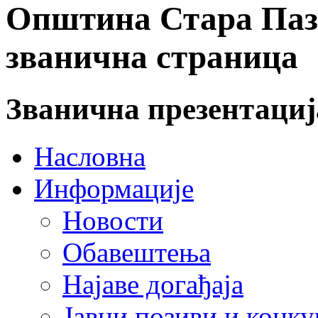
Општина Стара Пазо
званична страница
Званична презентаци
Насловна
Информације
Новости
Обавештења
Најаве догађаја
Јавни позиви и конку