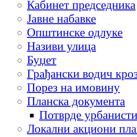
Кабинет председника
Јавне набавке
Општинске одлуке
Називи улица
Буџет
Грађански водич кроз
Порез на имовину
Планска документа
Потврде урбанисти
Локални акциони пл