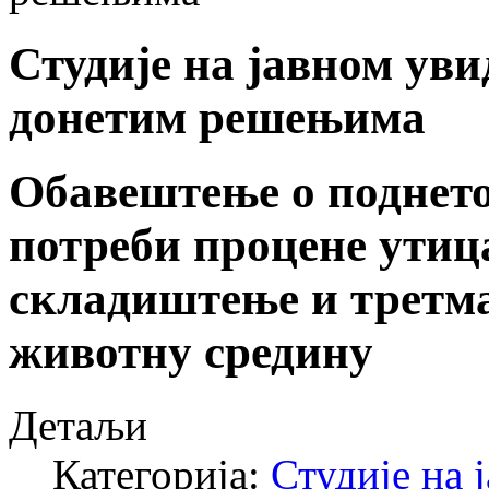
Студије на јавном ув
донетим решењима
Обавештење о поднето
потреби процене утица
складиштење и третма
животну средину
Детаљи
Категорија:
Студије на 