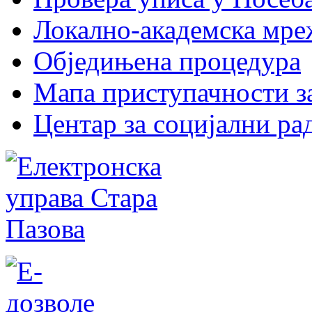
Локално-академска мр
Обједињена процедура
Мапа приступачности за
Центар за социјални р