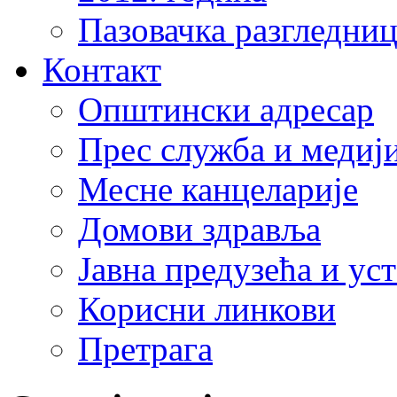
Пазовачка разгледниц
Контакт
Општински адресар
Прес служба и медиј
Месне канцеларије
Домови здравља
Јавна предузећа и ус
Корисни линкови
Претрага