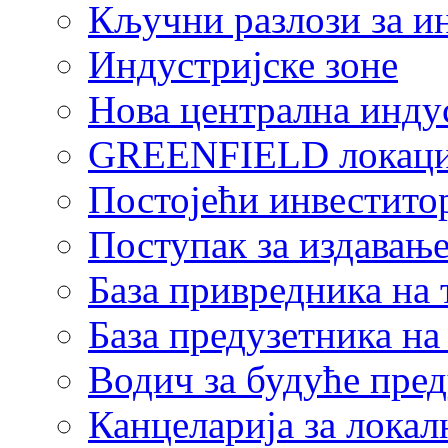
Кључни разлози за и
Индустријске зоне
Нова централна индус
GREENFIELD локаци
Постојећи инвестито
Поступак за издавање
База привредника на
База предузетника н
Водич за будуће пре
Канцеларија за локал