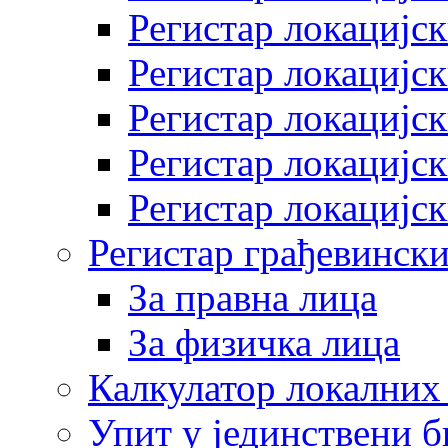
Регистар локацијск
Регистар локацијск
Регистар локацијск
Регистар локацијск
Регистар локацијск
Регистар грађевински
За правна лица
За физичка лица
Калкулатор локалних 
Упит у јединствени б