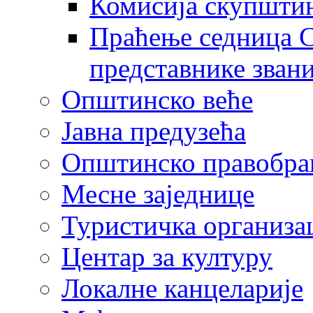
Комисија скупшти
Праћење седница С
представнике зван
Општинско веће
Јавна предузећа
Општинско правобра
Месне заједнице
Туристичка организа
Центaр за културу
Локалне канцеларије