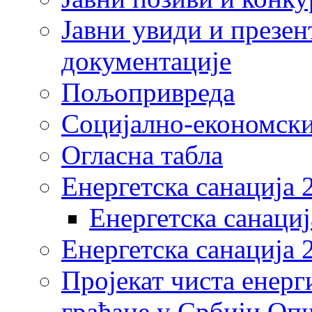
Јавни увиди и презен
документације
Пољопривреда
Социјално-економски
Огласна табла
Енергетска санација 
Енергетска санациј
Енергетска санација 
Пројекат чиста енерг
грађане у Србији Оп