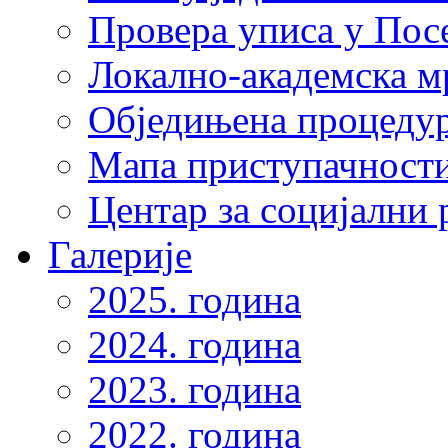
Провера уписа у Пос
Локално-академска 
Обједињена процеду
Мапа приступачности
Центар за социјални
Галерије
2025. година
2024. година
2023. година
2022. година