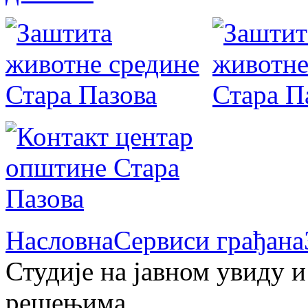
Насловна
Сервиси грађана
Студије на јавном увиду 
решењима