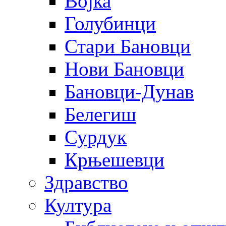
Војка
Голубинци
Стари Бановци
Нови Бановци
Бановци-Дунав
Белегиш
Сурдук
Крњешевци
Здравство
Култура