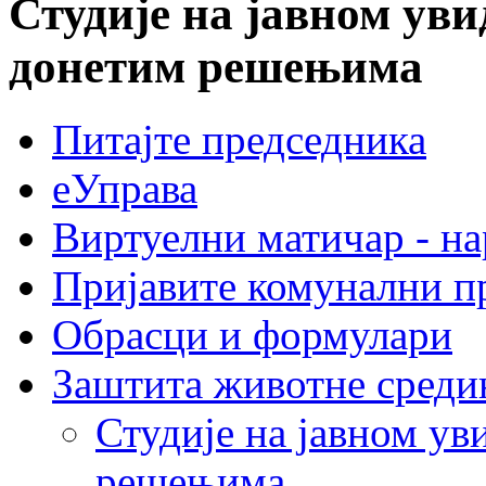
Студије на јавном ув
донетим решењима
Питајте председника
еУправа
Виртуелни матичар - н
Пријавите комунални п
Обрасци и формулари
Заштита животне среди
Студије на јавном у
решењима