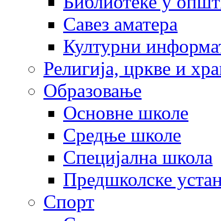
Библиотеке у опш
Савез аматера
Културни информа
Религија, цркве и хр
Образовање
Основне школе
Средње школе
Специјална школа
Предшколске уста
Спорт