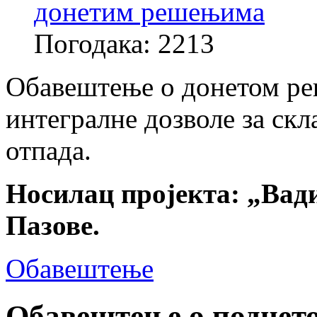
донетим решењима
Погодака: 2213
Обавештење о донетом ре
интегралне дозволе за ск
отпада.
Носилац пројекта: „Вади
Пазове.
Обавештење
Обавештење о поднето