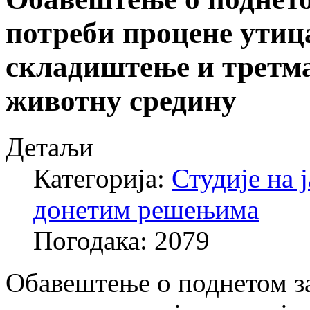
потреби процене утица
складиштење и третма
животну средину
Детаљи
Категорија:
Студије на 
донетим решењима
Погодака: 2079
Обавештење о поднетом за