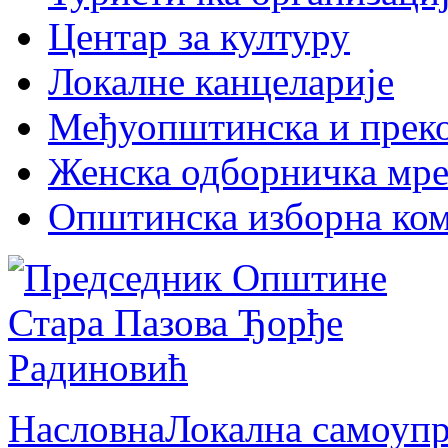
Центaр за културу
Локалне канцеларије
Међуопштинска и прек
Женска одборничка мре
Општинска изборна ком
Насловна
Локална самоупр