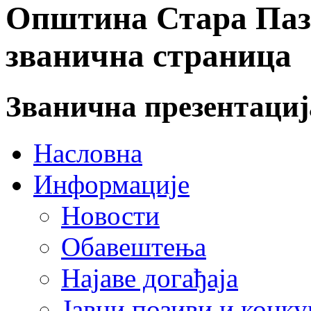
Општина Стара Пазо
званична страница
Званична презентаци
Насловна
Информације
Новости
Обавештења
Најаве догађаја
Јавни позиви и конку