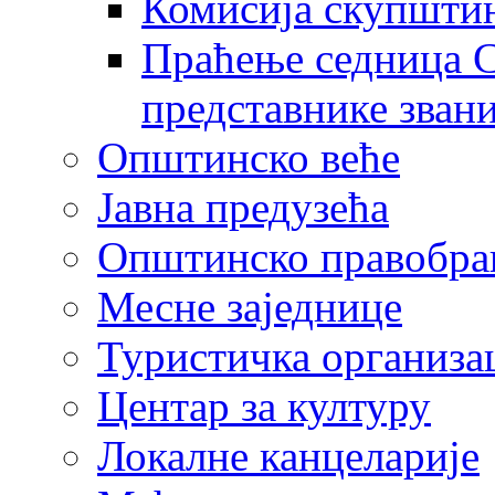
Комисија скупшти
Праћење седница С
представнике зван
Општинско веће
Јавна предузећа
Општинско правобра
Месне заједнице
Туристичка организа
Центaр за културу
Локалне канцеларије