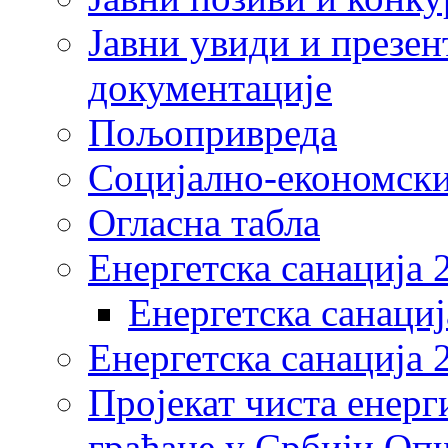
Јавни увиди и презен
документације
Пољопривреда
Социјално-економски
Огласна табла
Енергетска санација 
Енергетска санациј
Енергетска санација 
Пројекат чиста енерг
грађане у Србији Оп