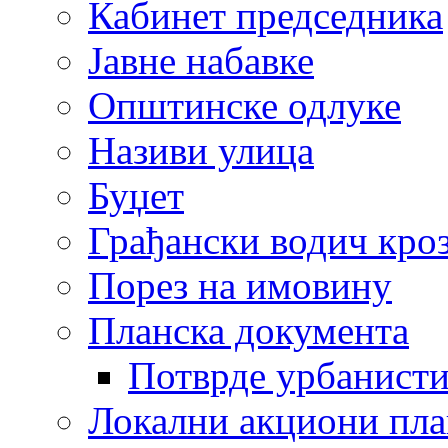
Кабинет председника
Јавне набавке
Општинске одлуке
Називи улица
Буџет
Грађански водич кроз
Порез на имовину
Планска документа
Потврде урбанисти
Локални акциони пл