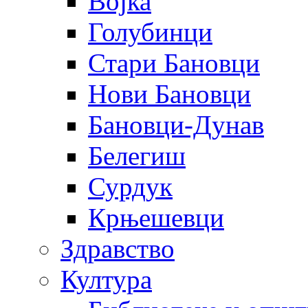
Војка
Голубинци
Стари Бановци
Нови Бановци
Бановци-Дунав
Белегиш
Сурдук
Крњешевци
Здравство
Култура