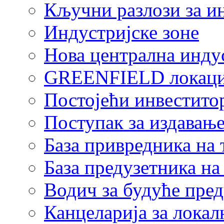
Кључни разлози за и
Индустријске зоне
Нова централна индус
GREENFIELD локаци
Постојећи инвестито
Поступак за издавање
База привредника на
База предузетника н
Водич за будуће пре
Канцеларија за локал