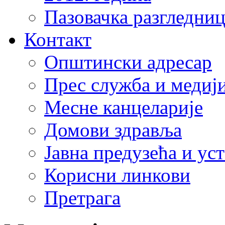
Пазовачка разгледниц
Контакт
Општински адресар
Прес служба и медиј
Месне канцеларије
Домови здравља
Јавна предузећа и ус
Корисни линкови
Претрага