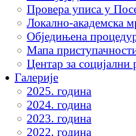
Провера уписа у Пос
Локално-академска 
Обједињена процеду
Мапа приступачности
Центар за социјални
Галерије
2025. година
2024. година
2023. година
2022. година