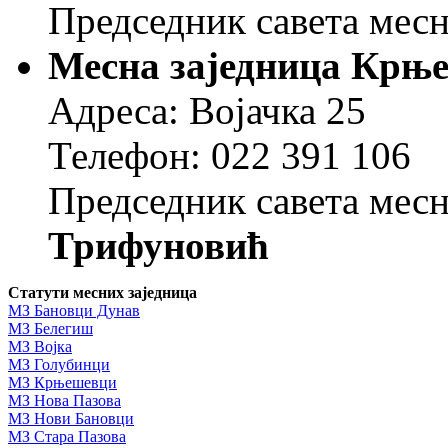
Председник савета месн
Месна заједница Крњ
Адреса: Војачка 25
Телефон: 022 391 106
Председник савета месн
Трифуновић
Статути месних заједница
МЗ Бановци Дунав
МЗ Белегиш
МЗ Војка
МЗ Голубинци
МЗ Крњешевци
МЗ Нова Пазова
МЗ Нови Бановци
МЗ Стара Пазова