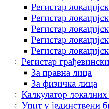
Регистар локацијск
Регистар локацијск
Регистар локацијск
Регистар локацијск
Регистар локацијск
Регистар грађевински
За правна лица
За физичка лица
Калкулатор локалних 
Упит у јединствени б