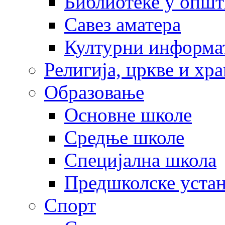
Библиотеке у опш
Савез аматера
Културни информа
Религија, цркве и хр
Образовање
Основне школе
Средње школе
Специјална школа
Предшколске уста
Спорт