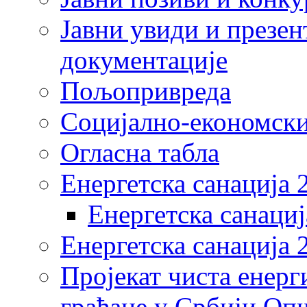
Јавни увиди и презен
документације
Пољопривреда
Социјално-економски
Огласна табла
Енергетска санација 
Енергетска санациј
Енергетска санација 
Пројекат чиста енерг
грађане у Србији Оп