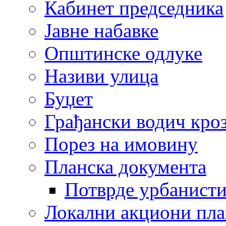
Кабинет председника
Јавне набавке
Општинске одлуке
Називи улица
Буџет
Грађански водич кроз
Порез на имовину
Планска документа
Потврде урбанисти
Локални акциони пл