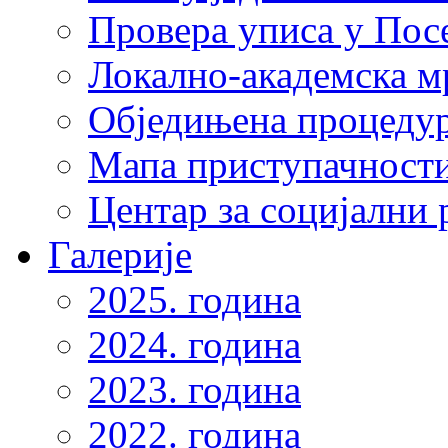
Провера уписа у Пос
Локално-академска 
Обједињена процеду
Мапа приступачности
Центар за социјални
Галерије
2025. година
2024. година
2023. година
2022. година