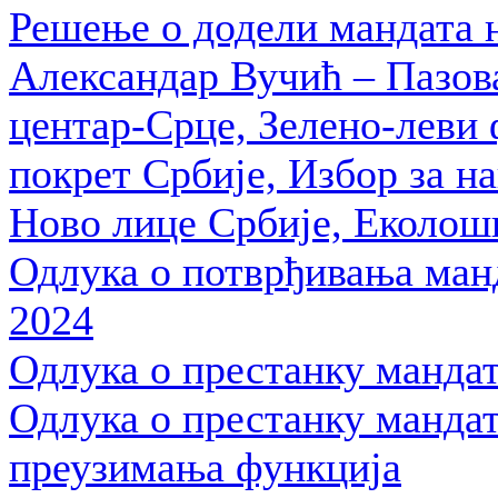
Решење о додели мандата 
Александар Вучић – Пазов
центар-Срце, Зелено-леви
покрет Србије, Избор за 
Ново лице Србије, Еколош
Одлука о потврђивања манд
2024
Одлука о престанку мандат
Одлука о престанку мандат
преузимања функција