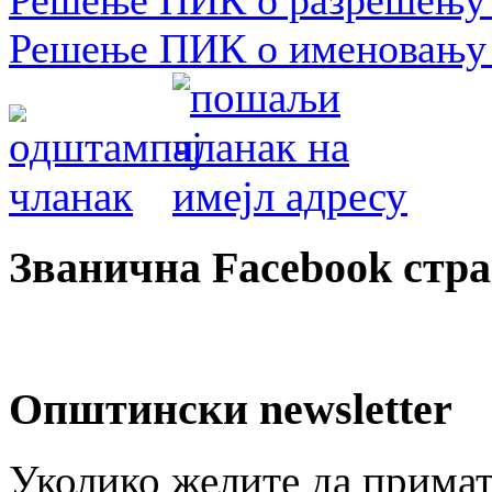
Решење ПИК о разрешењу 
Решење ПИК о именовању 
Званична Facebook стр
Општински newsletter
Уколико желите да примат