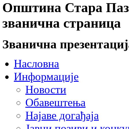
Општина Стара Пазо
званична страница
Званична презентаци
Насловна
Информације
Новости
Обавештења
Најаве догађаја
Јавни позиви и конку