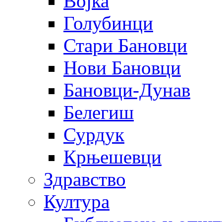
Војка
Голубинци
Стари Бановци
Нови Бановци
Бановци-Дунав
Белегиш
Сурдук
Крњешевци
Здравство
Култура