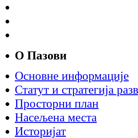
О Пазови
Основне информације
Статут и стратегија разв
Просторни план
Насељена места
Историјат