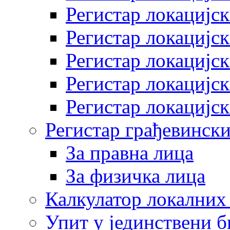
Регистар локацијск
Регистар локацијск
Регистар локацијск
Регистар локацијск
Регистар локацијск
Регистар грађевински
За правна лица
За физичка лица
Калкулатор локалних 
Упит у јединствени б