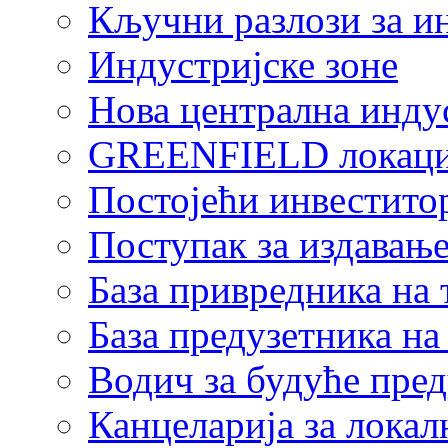
Кључни разлози за и
Индустријске зоне
Нова централна индус
GREENFIELD локаци
Постојећи инвестито
Поступак за издавање
База привредника на
База предузетника н
Водич за будуће пре
Канцеларија за локал