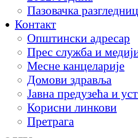
Пазовачка разгледниц
Контакт
Општински адресар
Прес служба и медиј
Месне канцеларије
Домови здравља
Јавна предузећа и ус
Корисни линкови
Претрага