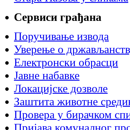
Сервиси грађана
Поручивање извода
Уверење о држављанст
Електронски обрасци
Јавне набавке
Локацијске дозволе
Заштита животне среди
Провера у бирачком сп
Пријава комуналног пр