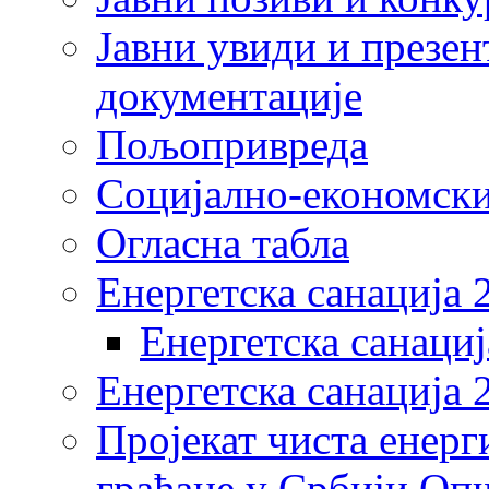
Јавни увиди и презен
документације
Пољопривреда
Социјално-економски
Огласна табла
Енергетска санација 
Енергетска санациј
Енергетска санација 
Пројекат чиста енерг
грађане у Србији Оп