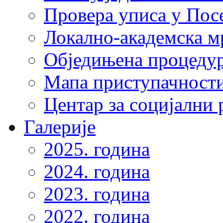
Провера уписа у Пос
Локално-академска 
Обједињена процеду
Мапа приступачности
Центар за социјални
Галерије
2025. година
2024. година
2023. година
2022. година