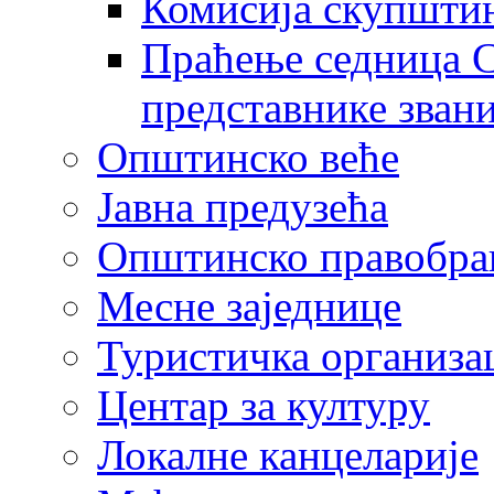
Комисија скупшти
Праћење седница С
представнике зван
Општинско веће
Јавна предузећа
Општинско правобра
Месне заједнице
Туристичка организа
Центaр за културу
Локалне канцеларије