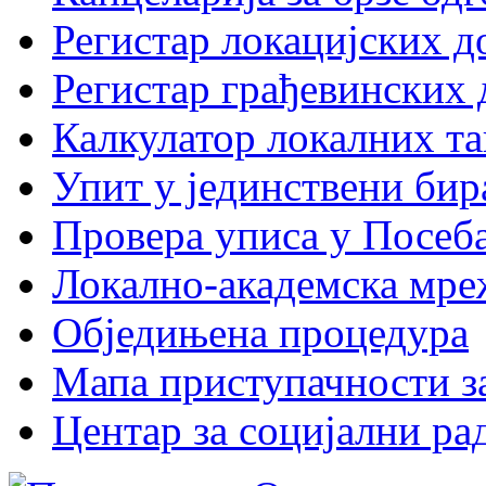
Регистар локацијских д
Регистар грађевинских 
Калкулатор локалних та
Упит у јединствени бир
Провера уписа у Посеб
Локално-академска мр
Обједињена процедура
Мапа приступачности за
Центар за социјални р