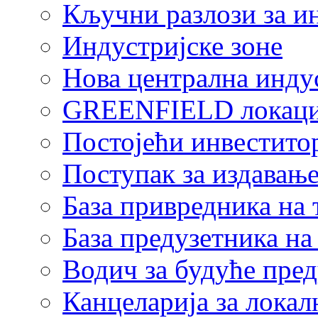
Кључни разлози за и
Индустријске зоне
Нова централна индус
GREENFIELD локаци
Постојећи инвестито
Поступак за издавање
База привредника на
База предузетника н
Водич за будуће пре
Канцеларија за локал