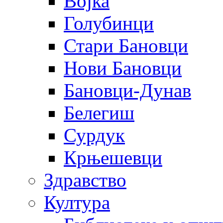
Војка
Голубинци
Стари Бановци
Нови Бановци
Бановци-Дунав
Белегиш
Сурдук
Крњешевци
Здравство
Култура