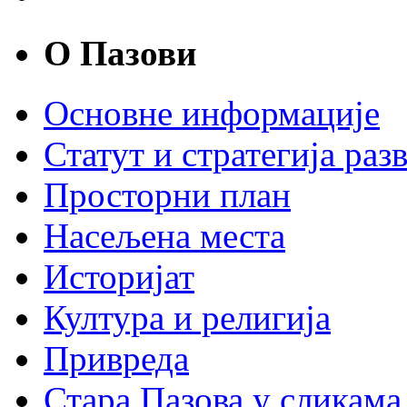
О Пазови
Основне информације
Статут и стратегија разв
Просторни план
Насељена места
Историјат
Култура и религија
Привреда
Стара Пазова у сликама