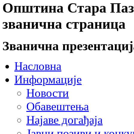
Општина Стара Пазо
званична страница
Званична презентаци
Насловна
Информације
Новости
Обавештења
Најаве догађаја
Јавни позиви и конку