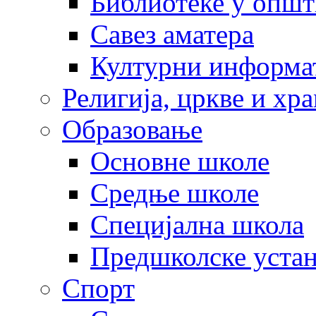
Библиотеке у опш
Савез аматера
Културни информа
Религија, цркве и хр
Образовање
Основне школе
Средње школе
Специјална школа
Предшколске уста
Спорт