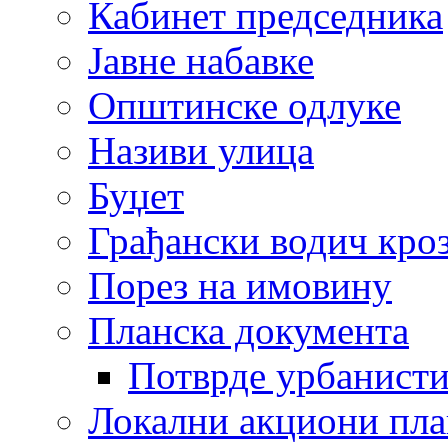
Кабинет председника
Јавне набавке
Општинске одлуке
Називи улица
Буџет
Грађански водич кроз
Порез на имовину
Планска документа
Потврде урбанисти
Локални акциони пл