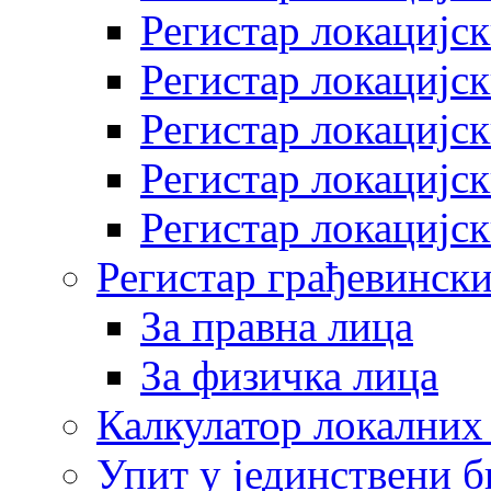
Регистар локацијск
Регистар локацијск
Регистар локацијск
Регистар локацијск
Регистар локацијск
Регистар грађевински
За правна лица
За физичка лица
Калкулатор локалних 
Упит у јединствени б