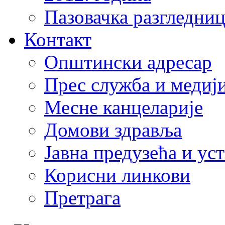
Пазовачка разгледниц
Контакт
Општински адресар
Прес служба и медиј
Месне канцеларије
Домови здравља
Јавна предузећа и ус
Корисни линкови
Претрага