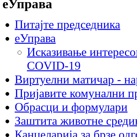
еУправа
Питајте председника
еУправа
Исказивање интересо
COVID-19
Виртуелни матичар - н
Пријавите комунални п
Обрасци и формулари
Заштита животне среди
Канцеларија за брзе од