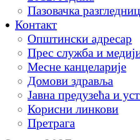
Пазовачка разгледниц
Контакт
Општински адресар
Прес служба и медиј
Месне канцеларије
Домови здравља
Јавна предузећа и ус
Корисни линкови
Претрага