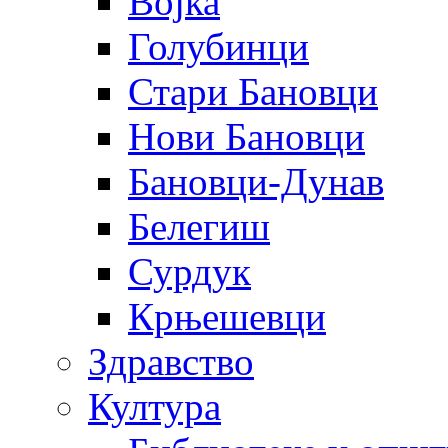
Војка
Голубинци
Стари Бановци
Нови Бановци
Бановци-Дунав
Белегиш
Сурдук
Крњешевци
Здравство
Култура