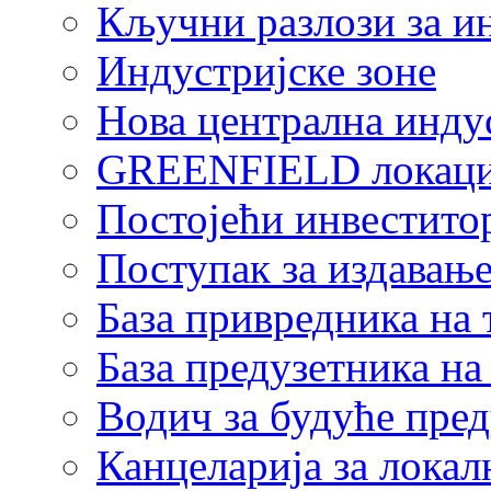
Кључни разлози за и
Индустријске зоне
Нова централна индус
GREENFIELD локаци
Постојећи инвестито
Поступак за издавање
База привредника на
База предузетника н
Водич за будуће пре
Канцеларија за локал