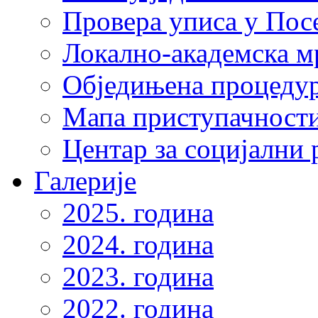
Провера уписа у Пос
Локално-академска 
Обједињена процеду
Мапа приступачности
Центар за социјални
Галерије
2025. година
2024. година
2023. година
2022. година