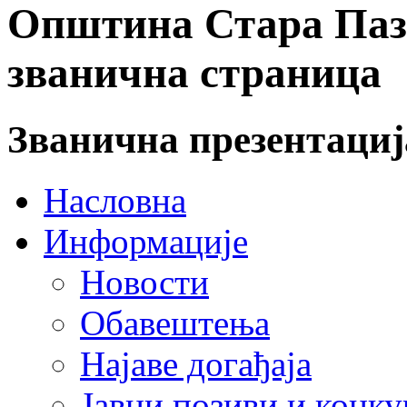
Општина Стара Пазо
званична страница
Званична презентаци
Насловна
Информације
Новости
Обавештења
Најаве догађаја
Јавни позиви и конку