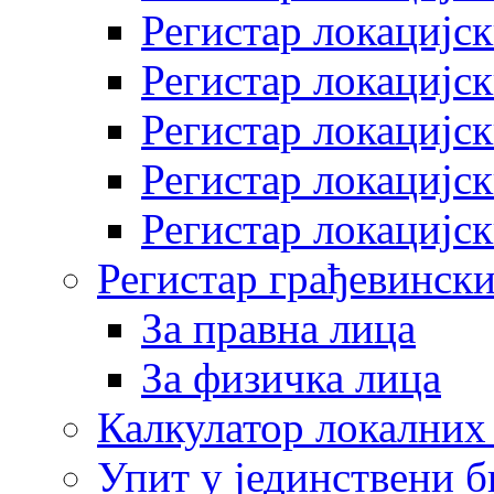
Регистар локацијск
Регистар локацијск
Регистар локацијск
Регистар локацијск
Регистар локацијск
Регистар грађевински
За правна лица
За физичка лица
Калкулатор локалних 
Упит у јединствени б