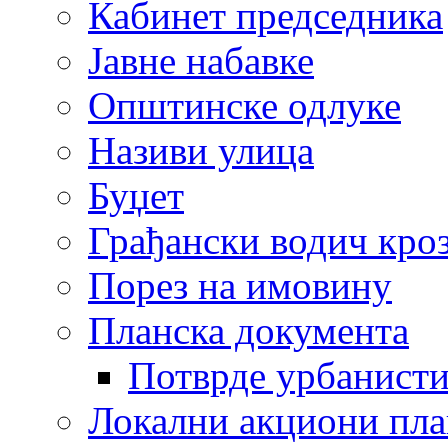
Кабинет председника
Јавне набавке
Општинске одлуке
Називи улица
Буџет
Грађански водич кроз
Порез на имовину
Планска документа
Потврде урбанисти
Локални акциони пл