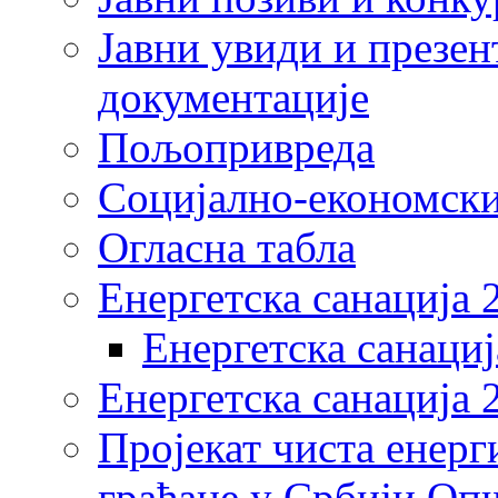
Јавни увиди и презен
документације
Пољопривреда
Социјално-економски
Огласна табла
Енергетска санација 
Енергетска санациј
Енергетска санација 
Пројекат чиста енерг
грађане у Србији Оп