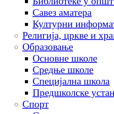
Библиотеке у опш
Савез аматера
Културни информа
Религија, цркве и хр
Образовање
Основне школе
Средње школе
Специјална школа
Предшколске уста
Спорт