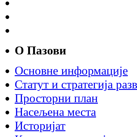
О Пазови
Основне информације
Статут и стратегија разв
Просторни план
Насељена места
Историјат