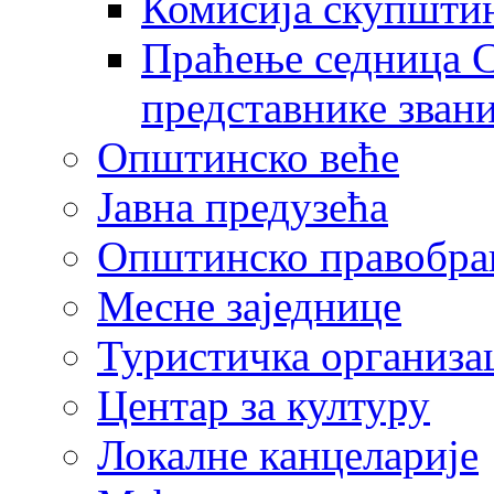
Комисија скупшти
Праћење седница С
представнике зван
Општинско веће
Јавна предузећа
Општинско правобра
Месне заједнице
Туристичка организа
Центaр за културу
Локалне канцеларије