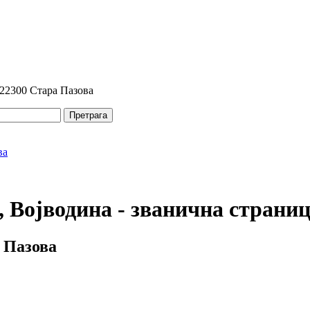
 22300 Стара Пазова
Претрага
 Војводина - званична страни
 Пазова