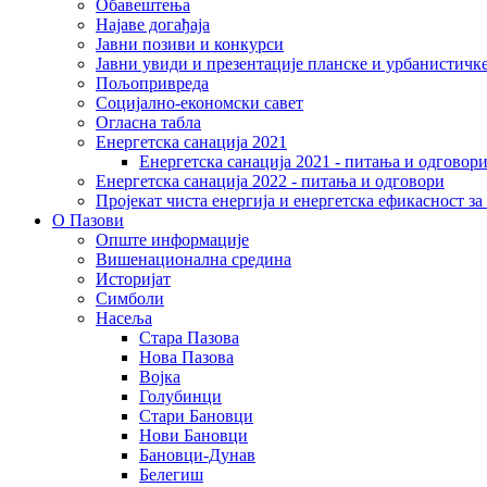
Обавештења
Најаве догађаја
Јавни позиви и конкурси
Јавни увиди и презентације планске и урбанистичк
Пољопривреда
Социјално-економски сaвет
Огласна табла
Енергетска санација 2021
Енергетска санација 2021 - питања и одговор
Енергетска санација 2022 - питања и одговори
Пројекат чиста енергија и енергетска ефикасност з
О Пазови
Опште информације
Вишенационална средина
Историјат
Симболи
Насеља
Стара Пазова
Нова Пазова
Војка
Голубинци
Стари Бановци
Нови Бановци
Бановци-Дунав
Белегиш