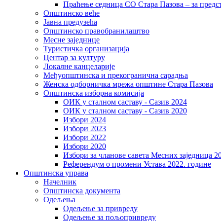
Праћење седница СО Стара Пазова – за предс
Општинско веће
Јавна предузећа
Општинско правобранилаштво
Месне заједнице
Туристичка организација
Центaр за културу
Локалне канцеларије
Међуопштинска и прекогранична сарадња
Женска одборничка мрежа општине Стара Пазова
Општинска изборна комисија
ОИК у сталном саставу - Сазив 2024
ОИК у сталном саставу - Сазив 2020
Избори 2024
Избори 2023
Избори 2022
Избори 2020
Избори за чланове савета Месних заједница 2
Референдум о промени Устава 2022. године
Општинска управа
Начелник
Општинска документа
Одељења
Одељење за привреду
Одељење за пољопривреду