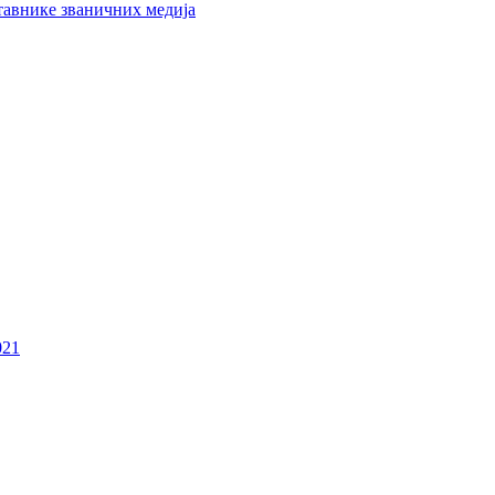
тавнике званичних медија
021