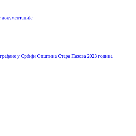
е документације
и
а грађане у Србији Општина Стара Пазова 2023 година