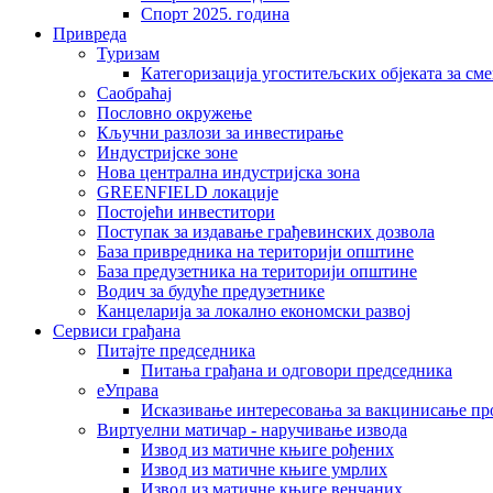
Спорт 2025. година
Привреда
Туризам
Категоризација угоститељских објеката за сме
Саобраћај
Пословно окружење
Кључни разлози за инвестирање
Индустријске зоне
Нова централна индустријска зона
GREENFIELD локације
Постојећи инвеститори
Поступак за издавање грађевинских дозвола
База привредника на територији општине
База предузетника на територији општине
Водич за будуће предузетнике
Канцеларија за локално економски развој
Сервиси грађана
Питајте председника
Питања грађана и одговори председника
еУправа
Исказивање интересовања за вакцинисање п
Виртуелни матичар - наручивање извода
Извод из матичне књиге рођених
Извод из матичне књиге умрлих
Извод из матичне књиге венчаних