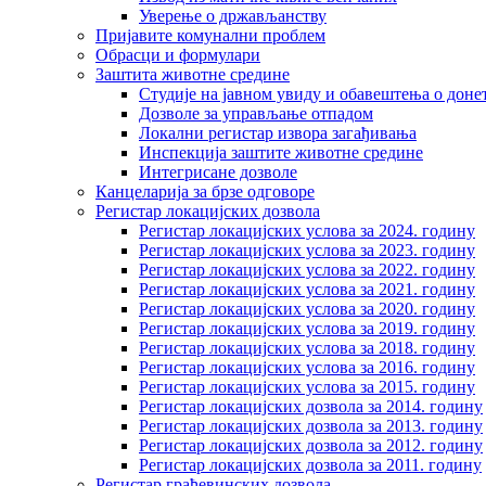
Уверење о држављанству
Пријавите комунални проблем
Обрасци и формулари
Заштита животне средине
Студије на јавном увиду и обавештења о дон
Дозволе за управљање отпадом
Локални регистар извора загађивања
Инспекција заштите животне средине
Интегрисане дозволе
Канцеларија за брзе одговоре
Регистар локацијских дозвола
Регистар локацијских услова за 2024. годину
Регистар локацијских услова за 2023. годину
Регистар локацијских услова за 2022. годину
Регистар локацијских услова за 2021. годину
Регистар локацијских услова за 2020. годину
Регистар локацијских услова за 2019. годину
Регистар локацијских услова за 2018. годину
Регистар локацијских услова за 2016. годину
Регистар локацијских услова за 2015. годину
Регистар локацијских дозвола за 2014. годину
Регистар локацијских дозвола за 2013. годину
Регистар локацијских дозвола за 2012. годину
Регистар локацијских дозвола за 2011. годину
Регистар грађевинских дозвола