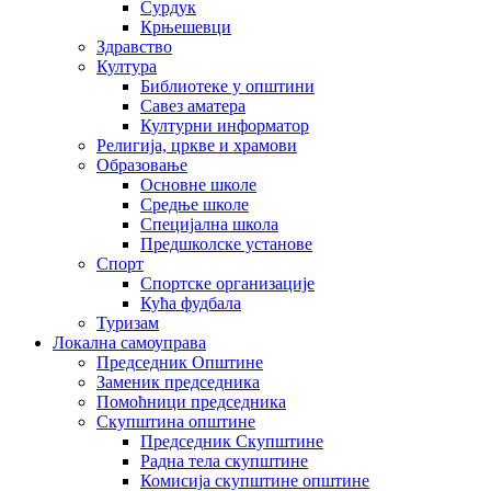
Сурдук
Крњешевци
Здравство
Култура
Библиотеке у општини
Савез аматера
Културни информатор
Религија, цркве и храмови
Образовање
Основне школе
Средње школе
Специјална школа
Предшколске установе
Спорт
Спортске организације
Кућа фудбала
Туризам
Локална самоуправа
Председник Општине
Заменик председника
Помоћници председника
Скупштина општине
Председник Скупштине
Радна тела скупштине
Комисија скупштине општине