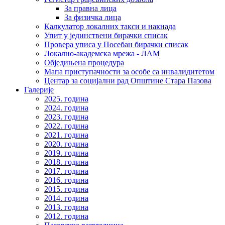
За правна лица
За физичка лица
Калкулатор локалних такси и накнада
Упит у јединствени бирачки списак
Провера уписа у Посебан бирачки списак
Локално-академска мрежа - ЛАМ
Обједињена процедура
Мапа приступачности за особе са инвалидитетом
Центар за социјални рад Општине Стара Пазова
Галерије
2025. година
2024. година
2023. година
2022. година
2021. година
2020. година
2019. година
2018. година
2017. година
2016. година
2015. година
2014. година
2013. година
2012. година