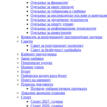
Одељење за финансије
Одељење за јавне приходе
Одељење за урбанизам и грађење
Одељење за инспекцијске послове и комуналн
Одељење за друштвене делатности
Одељење за општу управу
Одељење за информационе технологије
Одељење за инвестиције
Комисија за координацију инспекцијског надзора
Савети
Савет за популациону политику
Савет за безбедност саобраћаја
Кабинет председника
Јавне набавке
Општинске одлуке
Називи улица
Буџет
Грађански водич кроз буџет
Порез на имовину
Планска документа
Потврде урбанистичких пројеката
Локални акциони планови
Спорт
Спорт 2027. година
Спорт 2026. година