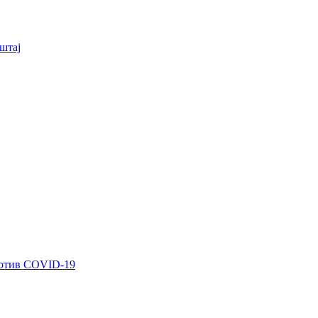
штај
ротив COVID-19