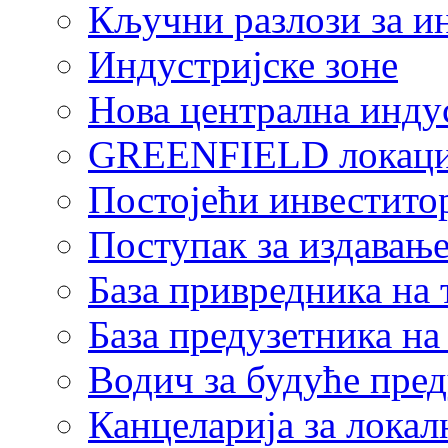
Кључни разлози за и
Индустријске зоне
Нова централна индус
GREENFIELD локаци
Постојећи инвестито
Поступак за издавање
База привредника на
База предузетника н
Водич за будуће пре
Канцеларија за локал