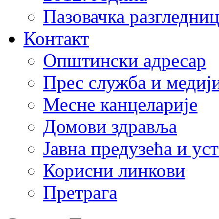
Пазовачка разгледниц
Контакт
Општински адресар
Прес служба и медиј
Месне канцеларије
Домови здравља
Јавна предузећа и ус
Корисни линкови
Претрага