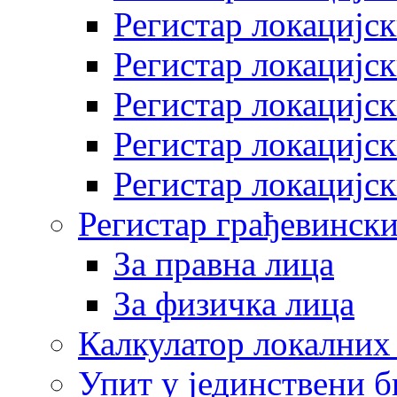
Регистар локацијск
Регистар локацијск
Регистар локацијск
Регистар локацијск
Регистар локацијск
Регистар грађевински
За правна лица
За физичка лица
Калкулатор локалних 
Упит у јединствени б