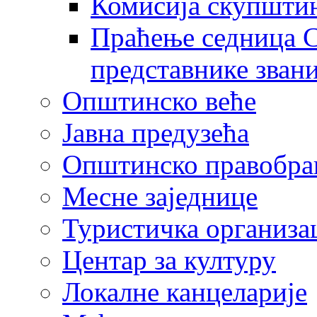
Комисија скупшти
Праћење седница С
представнике зван
Општинско веће
Јавна предузећа
Општинско правобра
Месне заједнице
Туристичка организа
Центaр за културу
Локалне канцеларије