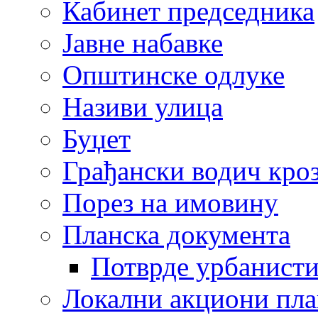
Кабинет председника
Јавне набавке
Општинске одлуке
Називи улица
Буџет
Грађански водич кроз
Порез на имовину
Планска документа
Потврде урбанисти
Локални акциони пл