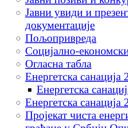
Јавни увиди и презен
документације
Пољопривреда
Социјално-економски
Огласна табла
Енергетска санација 
Енергетска санациј
Енергетска санација 
Пројекат чиста енерг
грађане у Србији Оп