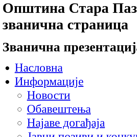
Општина Стара Пазо
званична страница
Званична презентаци
Насловна
Информације
Новости
Обавештења
Најаве догађаја
Јавни позиви и конку