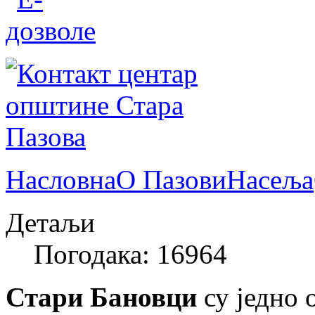
Насловна
О Пазови
Насеља
Детаљи
Погодака: 16964
Стари Бановци
су једно 