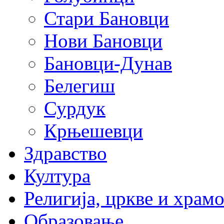
Стари Бановци
Нови Бановци
Бановци-Дунав
Белегиш
Сурдук
Крњешевци
Здравство
Култура
Религија, цркве и храм
Образовање