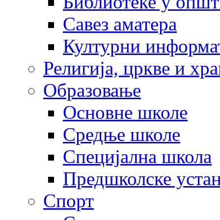
Библиотеке у опш
Савез аматера
Културни информа
Религија, цркве и хр
Образовање
Основне школе
Средње школе
Специјална школа
Предшколске уста
Спорт