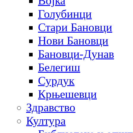
Војка
Голубинци
Стари Бановци
Нови Бановци
Бановци-Дунав
Белегиш
Сурдук
Крњешевци
Здравство
Култура