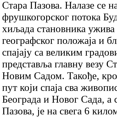
Стара Пазова. Налазе се н
фрушкогорског потока Буд
хиљада становника ужива 
географског положаја и бл
спајају са великим градов
представља главну везу С
Новим Садом. Такође, кро
пут који спаја сва живопи
Београда и Новог Сада, а
Пазова, је на свега 6 кило