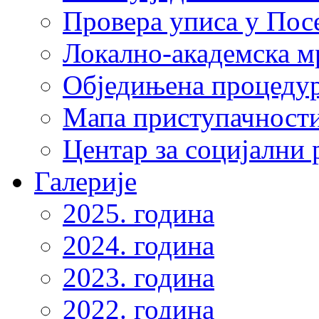
Провера уписа у Пос
Локално-академска 
Обједињена процеду
Мапа приступачности
Центар за социјални
Галерије
2025. година
2024. година
2023. година
2022. година