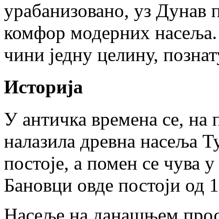
урабанизовано, уз Дунав 
комфор модерних насеља.
чини једну целину, познат
Историја
У античка времена се, на
налазила древна насеља Т
постоје, а помен се чува 
Бановци овде постоји од 1
Насеље на данашњем прос