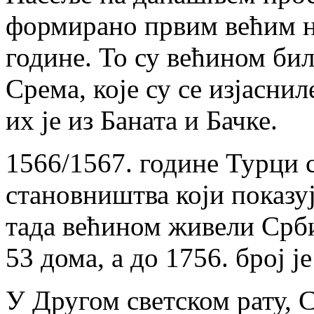
формирано првим већим н
године. То су већином би
Срема, које су се изјаснил
их је из Баната и Бачке.
1566/1567. године Турци 
становништва који показу
тада већином живели Срби.
53 дома, а до 1756. број ј
У Другом светском рату, 