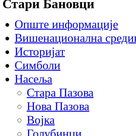
Стари Бановци
Опште информације
Вишенационална среди
Историјат
Симболи
Насеља
Стара Пазова
Нова Пазова
Војка
Голубинци