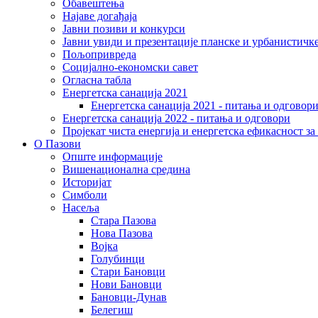
Обавештења
Најаве догађаја
Јавни позиви и конкурси
Јавни увиди и презентације планске и урбанистичк
Пољопривреда
Социјално-економски сaвет
Огласна табла
Енергетска санација 2021
Енергетска санација 2021 - питања и одговор
Енергетска санација 2022 - питања и одговори
Пројекат чиста енергија и енергетска ефикасност з
О Пазови
Опште информације
Вишенационална средина
Историјат
Симболи
Насеља
Стара Пазова
Нова Пазова
Војка
Голубинци
Стари Бановци
Нови Бановци
Бановци-Дунав
Белегиш