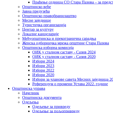
Праћење седница СО Стара Пазова – за предс
Општинско веће
Јавна предузећа
Општинско правобранилаштво
Месне заједнице
Туристичка организација
Центaр за културу
Локалне канцеларије
Међуопштинска и прекогранична сарадња
Женска одборничка мрежа општине Стара Пазова
Општинска изборна комисија
ОИК у сталном саставу - Сазив 2024
ОИК у сталном саставу - Сазив 2020
Избори 2024
Избори 2023
Избори 2022
Избори 2020
Избори за чланове савета Месних заједница 2
Референдум о промени Устава 2022. године
Општинска управа
Начелник
Општинска документа
Одељења
Одељење за привреду
Одељење за пољопривреду