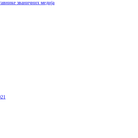
тавнике званичних медија
021