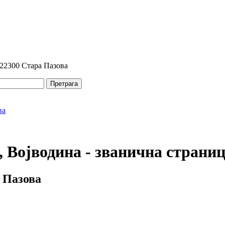
 22300 Стара Пазова
Претрага
 Војводина - званична страни
 Пазова