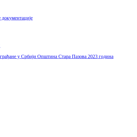
е документације
и
а грађане у Србији Општина Стара Пазова 2023 година