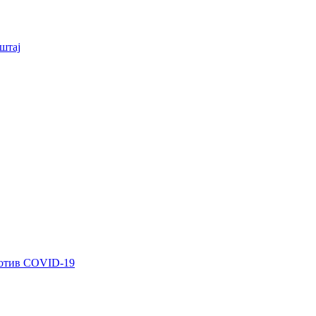
штај
ротив COVID-19