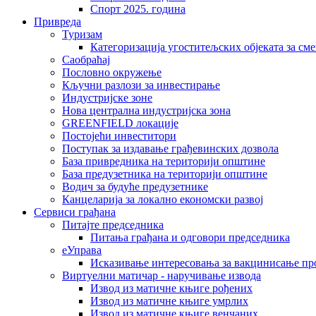
Спорт 2025. година
Привреда
Туризам
Категоризација угоститељских објеката за сме
Саобраћај
Пословно окружење
Кључни разлози за инвестирање
Индустријске зоне
Нова централна индустријска зона
GREENFIELD локације
Постојећи инвеститори
Поступак за издавање грађевинских дозвола
База привредника на територији општине
База предузетника на територији општине
Водич за будуће предузетнике
Канцеларија за локално економски развој
Сервиси грађана
Питајте председника
Питања грађана и одговори председника
еУправа
Исказивање интересовања за вакцинисање п
Виртуелни матичар - наручивање извода
Извод из матичне књиге рођених
Извод из матичне књиге умрлих
Извод из матичне књиге венчаних