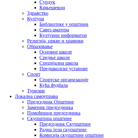
Сурдук
Крњешевци
Здравство
Култура
Библиотеке у општини
Савез аматера
Културни информатор
Религија, цркве и храмови
Образовање
Основне школе
Средње школе
Специјална школа
Предшколске установе
Спорт
Спортске организације
Кућа фудбала
Туризам
Локална самоуправа
Председник Општине
Заменик председника
Помоћници председника
Скупштина општине
Председник Скупштине
Радна тела скупштине
Комисија скупштине општине