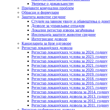
Уверење о држављанству
Пријавите комунални проблем
Обрасци и формулари
Заштита животне средине
Студије на јавном увиду и обавештења о дон
Дозволе за управљање отпадом
Локални регистар извора загађивања
Инспекција заштите животне средине
Интегрисане дозволе
Канцеларија за брзе одговоре
Регистар локацијских дозвола
Регистар локацијских услова за 2024. годину
Регистар локацијских услова за 2023. годину
Регистар локацијских услова за 2022. годину
Регистар локацијских услова за 2021. годину
Регистар локацијских услова за 2020. годину
Регистар локацијских услова за 2019. годину
Регистар локацијских услова за 2018. годину
Регистар локацијских услова за 2016. годину
Регистар локацијских услова за 2015. годину
Регистар локацијских дозвола за 2014. годину
Регистар локацијских дозвола за 2013. годину
Регистар локацијских дозвола за 2012. годину
Регистар локацијских дозвола за 2011. годину
Регистар грађевинских дозвола