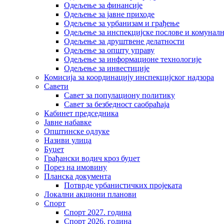
Одељење за финансије
Одељење за јавне приходе
Одељење за урбанизам и грађење
Одељење за инспекцијске послове и комуналн
Одељење за друштвене делатности
Одељење за општу управу
Одељење за информационе технологије
Одељење за инвестиције
Комисија за координацију инспекцијског надзора
Савети
Савет за популациону политику
Савет за безбедност саобраћаја
Кабинет председника
Јавне набавке
Општинске одлуке
Називи улица
Буџет
Грађански водич кроз буџет
Порез на имовину
Планска документа
Потврде урбанистичких пројеката
Локални акциони планови
Спорт
Спорт 2027. година
Спорт 2026. година