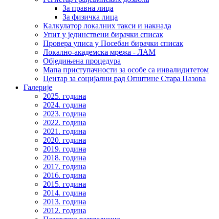
За правна лица
За физичка лица
Калкулатор локалних такси и накнада
Упит у јединствени бирачки списак
Провера уписа у Посебан бирачки списак
Локално-академска мрежа - ЛАМ
Обједињена процедура
Мапа приступачности за особе са инвалидитетом
Центар за социјални рад Општине Стара Пазова
Галерије
2025. година
2024. година
2023. година
2022. година
2021. година
2020. година
2019. година
2018. година
2017. година
2016. година
2015. година
2014. година
2013. година
2012. година