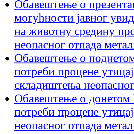
Обавештење о презентац
могућности јавног увид
на животну средину пр
неопасног отпада метал
Обавештење о поднетом
потреби процене утицај
складиштења неопасног
Обавештење о донетом 
потреби процене утицај
неопасног отпада метал