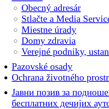
Obecný adresár
Stlačte a Media Servic
Miestne úrady
Domy zdravia
Verejné podniky, ustano
Pazovské osady
Ochrana životného prostr
Јавни позив за подноше
бесплатних дечијих аут