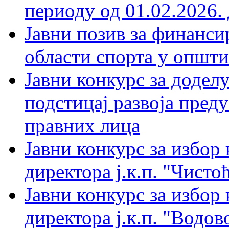
периоду од 01.02.2026. 
Јавни позив за финанси
области спорта у општи
Јавни конкурс за доделу
подстицај развоја пред
правних лица
Јавни конкурс за избор
директора ј.к.п. "Чистоћ
Јавни конкурс за избор
директора ј.к.п. "Водов