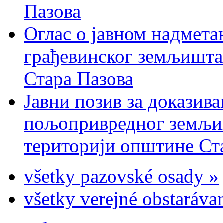
Пазова
Оглас о јавном надмета
грађевинског земљишта 
Стара Пазова
Јавни позив за доказива
пољопривредног земљиш
територији општине Ста
všetky pazovské osady »
všetky verejné obstaráva