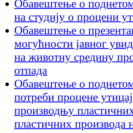
Обавештење о поднетом 
на студију о процени у
Обавештење о презентац
могућности јавног увид
на животну средину пр
отпада
Обавештење о поднетом
потреби процене утицаја
производњу пластичних
пластичних производа 