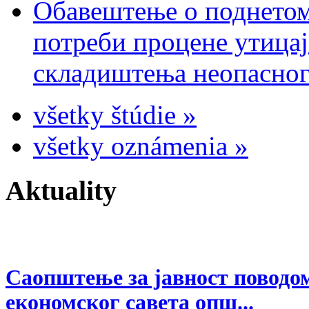
Обавештење о поднетом
потреби процене утицај
складиштења неопасног
všetky štúdie »
všetky oznámenia »
Aktuality
Саопштење за јавност поводом
економског савета опш...