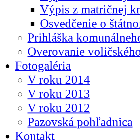
Výpis z matričnej k
Osvedčenie o štátn
Prihláška komunálneh
Overovanie voličskéh
Fotogaléria
V roku 2014
V roku 2013
V roku 2012
Pazovská pohľadnica
Kontakt