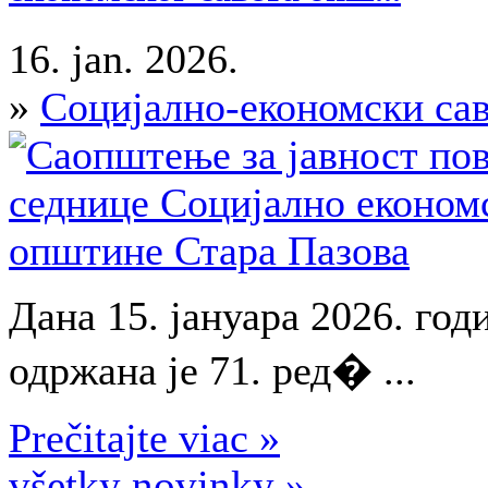
16. jan. 2026.
»
Социјално-економски са
Дана 15. јануара 2026. год
одржана је 71. ред� ...
Prečitajte viac »
všetky novinky »