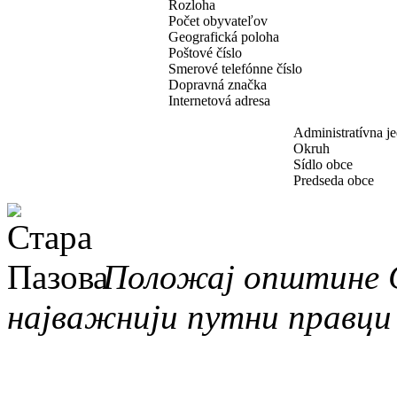
Rozloha
Počet obyvateľov
Geografická poloha
Poštové číslo
Smerové telefónne číslo
Dopravná značka
Internetová adresa
Administratívna j
Okruh
Sídlo obce
Predseda obce
Положај општине С
најважнији путни правци