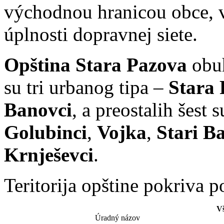
východnou hranicou obce, v
úplnosti dopravnej siete.
Opština Stara Pazova
obuh
su tri urbanog tipa –
Stara
Banovci
, a preostalih šest 
Golubinci
,
Vojka
,
Stari B
Krnješevci
.
Teritorija opštine pokriva 
V
Úradný názov