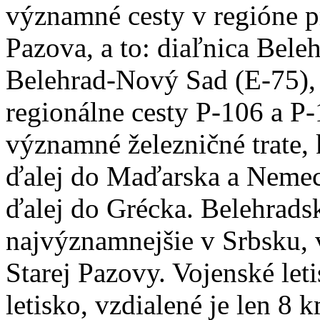
významné cesty v regióne p
Pazova, a to: diaľnica Bele
Belehrad-Nový Sad (E-75), 
regionálne cesty P-106 a P-
významné železničné trate,
ďalej do Maďarska a Nemeck
ďalej do Grécka. Belehradsk
najvýznamnejšie v Srbsku, 
Starej Pazovy. Vojenské let
letisko, vzdialené je len 8