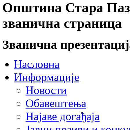
Општина Стара Пазо
званична страница
Званична презентаци
Насловна
Информације
Новости
Обавештења
Најаве догађаја
Јавни позиви и конку