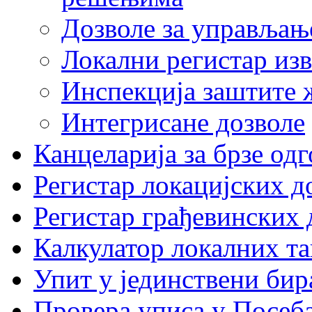
Дозволе за управљањ
Локални регистар изв
Инспекција заштите 
Интегрисане дозволе
Канцеларија за брзе од
Регистар локацијских д
Регистар грађевинских 
Калкулатор локалних та
Упит у јединствени бир
Провера уписа у Посеб