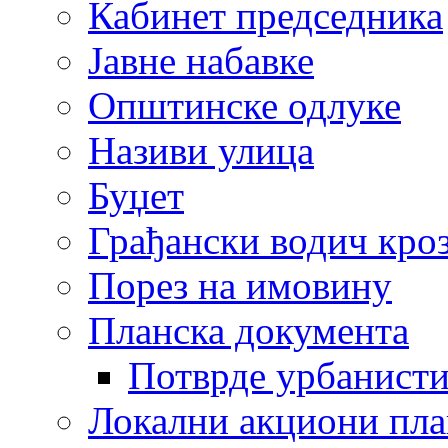
Кабинет председника
Јавне набавке
Општинске одлуке
Називи улица
Буџет
Грађански водич кроз
Порез на имовину
Планска документа
Потврде урбанисти
Локални акциони пл