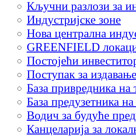
Кључни разлози за и
Индустријске зоне
Нова централна индус
GREENFIELD локаци
Постојећи инвестито
Поступак за издавање
База привредника на
База предузетника н
Водич за будуће пре
Канцеларија за локал