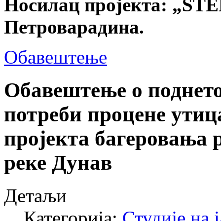
Носилац пројекта: „STE
Петроварадина.
Обавештење
Обавештење о поднето
потреби процене утиц
пројекта багеровања 
реке Дунав
Детаљи
Категорија:
Студије на 