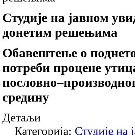
Студије на јавном ув
донетим решењима
Обавештење о поднето
потреби процене утиц
пословно–производног
средину
Детаљи
Категорија:
Студије на 