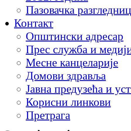
Пазовачка разгледниц
Контакт
Општински адресар
Прес служба и медиј
Месне канцеларије
Домови здравља
Јавна предузећа и ус
Корисни линкови
Претрага