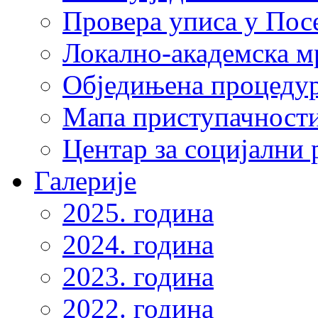
Провера уписа у Пос
Локално-академска 
Обједињена процеду
Мапа приступачности
Центар за социјални
Галерије
2025. година
2024. година
2023. година
2022. година