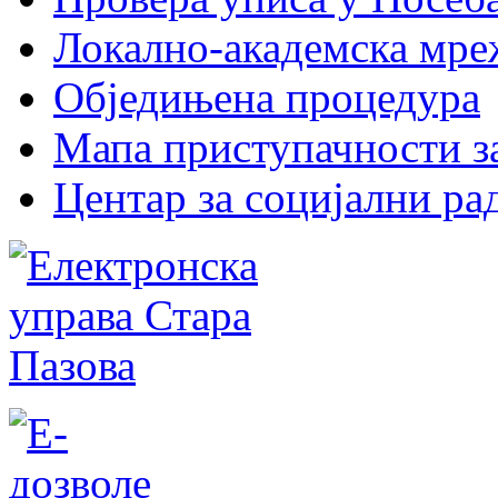
Локално-академска мр
Обједињена процедура
Мапа приступачности за
Центар за социјални р