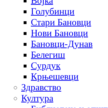
Војка
Голубинци
Стари Бановци
Нови Бановци
Бановци-Дунав
Белегиш
Сурдук
Крњешевци
Здравство
Култура