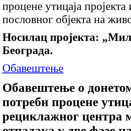
процене утицаја пројекта
пословног објекта на жив
Носилац пројекта: „Милш
Београда.
Обавештење
Обавештење о донетом
потреби процене утиц
рециклажног центра 
отпадака у две фазе н