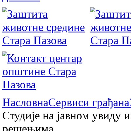
Насловна
Сервиси грађана
Студије на јавном увиду 
решењима