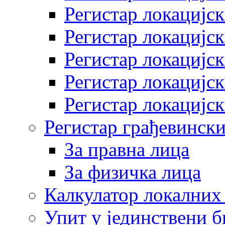
Регистар локацијск
Регистар локацијск
Регистар локацијск
Регистар локацијск
Регистар локацијск
Регистар грађевински
За правна лица
За физичка лица
Калкулатор локалних 
Упит у јединствени б