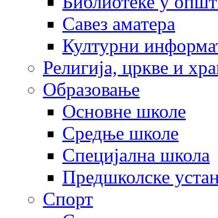
Библиотеке у опш
Савез аматера
Културни информа
Религија, цркве и хр
Образовање
Основне школе
Средње школе
Специјална школа
Предшколске уста
Спорт