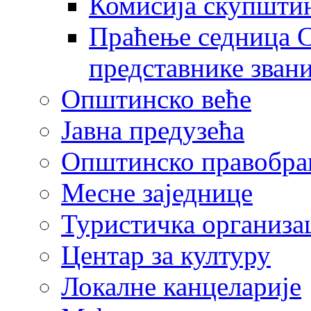
Комисија скупшти
Праћење седница С
представнике зван
Општинско веће
Јавна предузећа
Општинско правобра
Месне заједнице
Туристичка организа
Центaр за културу
Локалне канцеларије