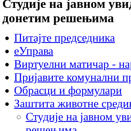
Студије на јавном ув
донетим решењима
Питајте председника
еУправа
Виртуелни матичар - н
Пријавите комунални п
Обрасци и формулари
Заштита животне среди
Студије на јавном у
решењима