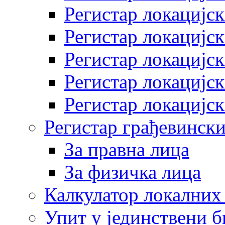
Регистар локацијск
Регистар локацијск
Регистар локацијск
Регистар локацијск
Регистар локацијск
Регистар грађевински
За правна лица
За физичка лица
Калкулатор локалних 
Упит у јединствени б