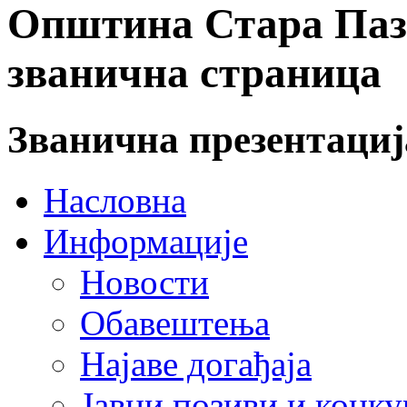
Општина Стара Пазо
званична страница
Званична презентаци
Насловна
Информације
Новости
Обавештења
Најаве догађаја
Јавни позиви и конку