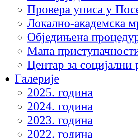
Провера уписа у Пос
Локално-академска 
Обједињена процеду
Мапа приступачности
Центар за социјални
Галерије
2025. година
2024. година
2023. година
2022. година