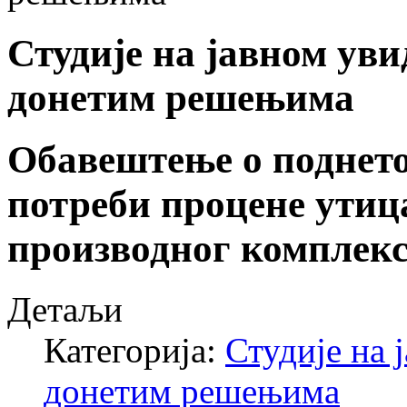
Студије на јавном ув
донетим решењима
Обавештење о поднето
потреби процене утиц
производног комплекс
Детаљи
Категорија:
Студије на 
донетим решењима