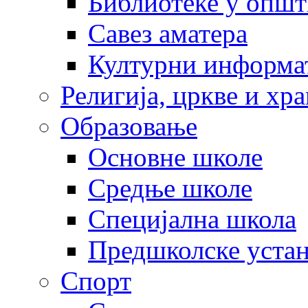
Библиотеке у опш
Савез аматера
Културни информа
Религија, цркве и хр
Образовање
Основне школе
Средње школе
Специјална школа
Предшколске уста
Спорт