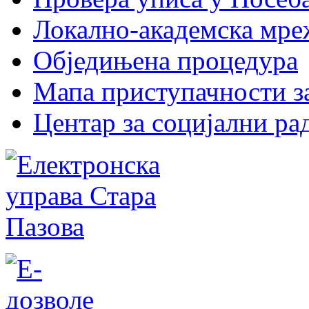
Локално-академска мр
Обједињена процедура
Мапа приступачности за
Центар за социјални р