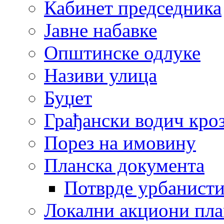
Кабинет председника
Јавне набавке
Општинске одлуке
Називи улица
Буџет
Грађански водич кроз
Порез на имовину
Планска документа
Потврде урбанисти
Локални акциони пл