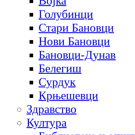
Војка
Голубинци
Стари Бановци
Нови Бановци
Бановци-Дунав
Белегиш
Сурдук
Крњешевци
Здравство
Култура