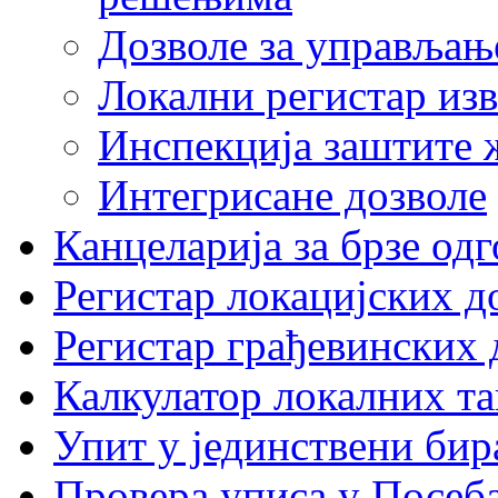
Дозволе за управљањ
Локални регистар изв
Инспекција заштите 
Интегрисане дозволе
Канцеларија за брзе од
Регистар локацијских д
Регистар грађевинских 
Калкулатор локалних та
Упит у јединствени бир
Провера уписа у Посеб