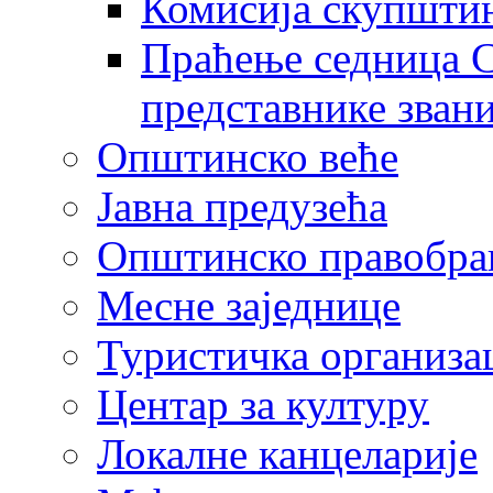
Комисија скупшти
Праћење седница С
представнике зван
Општинско веће
Јавна предузећа
Општинско правобра
Месне заједнице
Туристичка организа
Центaр за културу
Локалне канцеларије