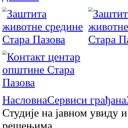
Насловна
Сервиси грађана
Студије на јавном увиду 
решењима