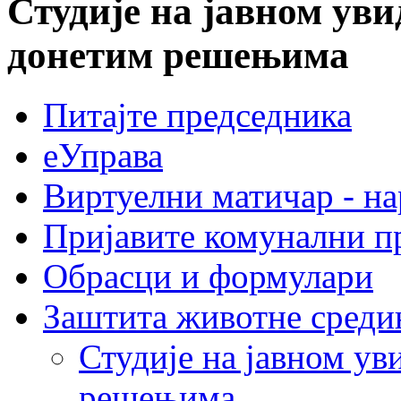
Студије на јавном ув
донетим решењима
Питајте председника
еУправа
Виртуелни матичар - н
Пријавите комунални п
Обрасци и формулари
Заштита животне среди
Студије на јавном у
решењима