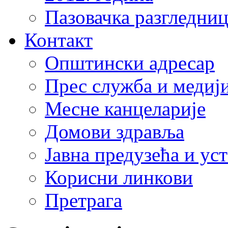
Пазовачка разгледниц
Контакт
Општински адресар
Прес служба и медиј
Месне канцеларије
Домови здравља
Јавна предузећа и ус
Корисни линкови
Претрага