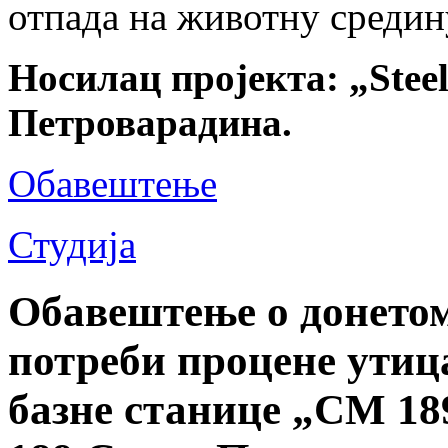
отпада на животну средин
Носилац пројекта: „Steel
Петроварадина.
Обавештење
Студија
Обавештење о донетом
потреби процене утиц
базне станице „СМ 