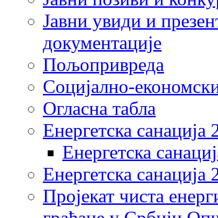
Јавни увиди и презен
документације
Пољопривреда
Социјално-економски
Огласна табла
Енергетска санација 
Енергетска санациј
Енергетска санација 
Пројекат чиста енерг
грађане у Србији Оп