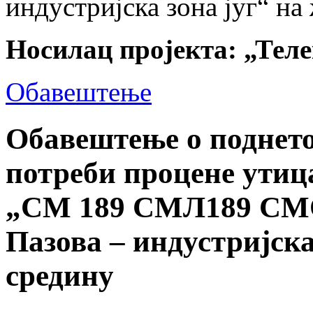
индустријска зона југ“ на
Носилац пројекта: „Теле
Обавештење
Обавештење о поднето
потреби процене утица
„СМ 189 СМЛ189 СМО
Пазова – индустријска
средину