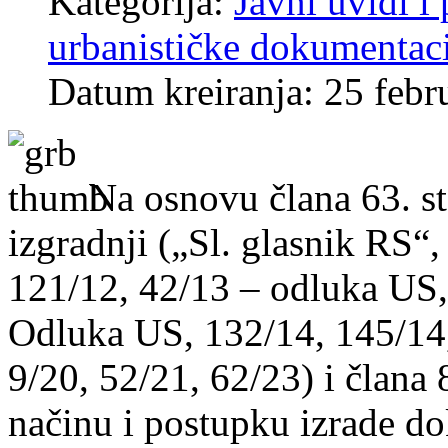
Kategorija:
Javni uvidi i 
urbanističke dokumentaci
Datum kreiranja: 25 febr
Na osnovu člana 63. st
izgradnji („Sl. glasnik RS“,
121/12, 42/13 – odluka US,
Odluka US, 132/14, 145/14,
9/20, 52/21, 62/23) i člana 8
načinu i postupku izrade d