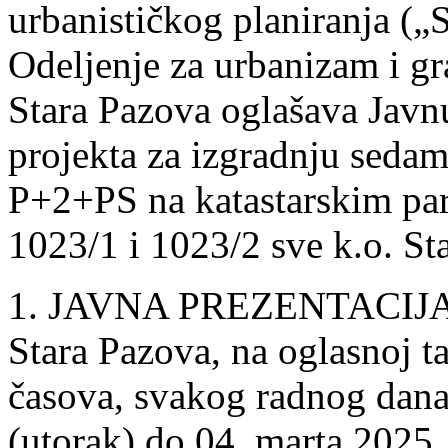
urbanističkog planiranja („S
Odeljenje za urbanizam i gr
Stara Pazova oglašava Javnu
projekta za izgradnju sedam
P+2+PS na katastarskim par
1023/1 i 1023/2 sve k.o. St
1. JAVNA PREZENTACIJA ob
Stara Pazova, na oglasnoj t
časova, svakog radnog dana
(utorak) do 04. marta 2025.