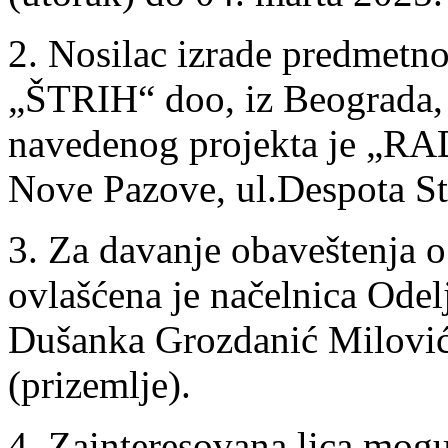
2. Nosilac izrade predmetno
„ŠTRIH“ doo, iz Beograda, ul
navedenog projekta je „R
Nove Pazove, ul.Despota St
3. Za davanje obaveštenja o
ovlašćena je načelnica Odel
Dušanka Grozdanić Milović, 
(prizemlje).
4. Zainteresovana lica mogu