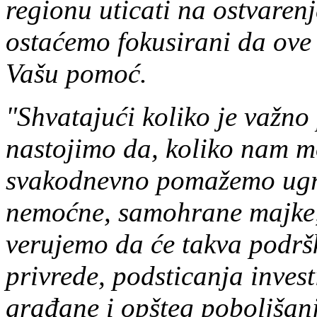
regionu uticati na ostvaren
ostaćemo fokusirani da ove
Vašu pomoć.
"Shvatajući koliko je važno
nastojimo da, koliko nam m
svakodnevno pomažemo ugrož
nemoćne, samohrane majke, 
verujemo da će takva podrš
privrede, podsticanja inves
građane i opšteg poboljšan