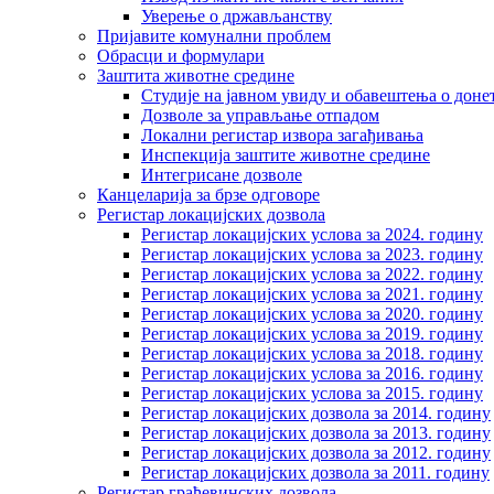
Уверење о држављанству
Пријавите комунални проблем
Обрасци и формулари
Заштита животне средине
Студије на јавном увиду и обавештења о дон
Дозволе за управљање отпадом
Локални регистар извора загађивања
Инспекција заштите животне средине
Интегрисане дозволе
Канцеларија за брзе одговоре
Регистар локацијских дозвола
Регистар локацијских услова за 2024. годину
Регистар локацијских услова за 2023. годину
Регистар локацијских услова за 2022. годину
Регистар локацијских услова за 2021. годину
Регистар локацијских услова за 2020. годину
Регистар локацијских услова за 2019. годину
Регистар локацијских услова за 2018. годину
Регистар локацијских услова за 2016. годину
Регистар локацијских услова за 2015. годину
Регистар локацијских дозвола за 2014. годину
Регистар локацијских дозвола за 2013. годину
Регистар локацијских дозвола за 2012. годину
Регистар локацијских дозвола за 2011. годину
Регистар грађевинских дозвола