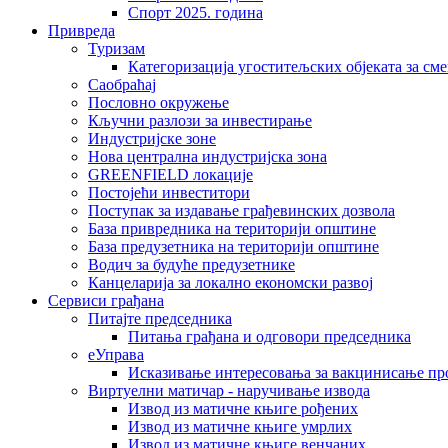
Спорт 2025. година
Привреда
Туризам
Категоризација угоститељских објеката за сме
Саобраћај
Пословно окружење
Кључни разлози за инвестирање
Индустријске зоне
Нова централна индустријска зона
GREENFIELD локације
Постојећи инвеститори
Поступак за издавање грађевинских дозвола
База привредника на територији општине
База предузетника на територији општине
Водич за будуће предузетнике
Канцеларија за локално економски развој
Сервиси грађана
Питајте председника
Питања грађана и одговори председника
еУправа
Исказивање интересовања за вакцинисање п
Виртуелни матичар - наручивање извода
Извод из матичне књиге рођених
Извод из матичне књиге умрлих
Извод из матичне књиге венчаних