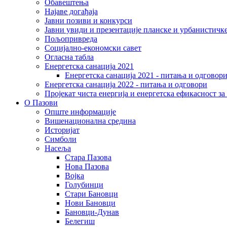
Обавештења
Најаве догађаја
Јавни позиви и конкурси
Јавни увиди и презентације планске и урбанистичк
Пољопривреда
Социјално-економски сaвет
Огласна табла
Енергетска санација 2021
Енергетска санација 2021 - питања и одговор
Енергетска санација 2022 - питања и одговори
Пројекат чиста енергија и енергетска ефикасност з
О Пазови
Опште информације
Вишенационална средина
Историјат
Симболи
Насеља
Стара Пазова
Нова Пазова
Војка
Голубинци
Стари Бановци
Нови Бановци
Бановци-Дунав
Белегиш