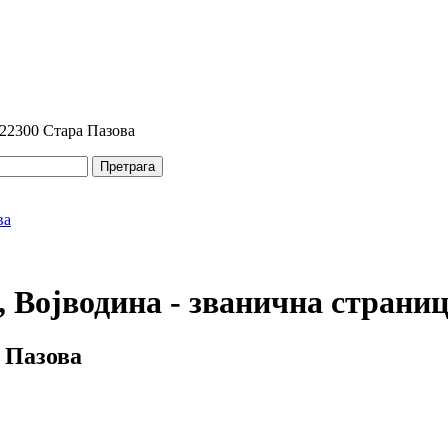
 22300 Стара Пазова
Претрага
 Војводина - званична страни
 Пазова