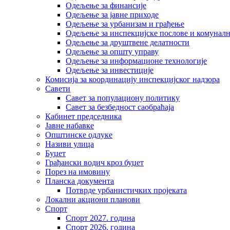
Одељење за финансије
Одељење за јавне приходе
Одељење за урбанизам и грађење
Одељење за инспекцијске послове и комуналн
Одељење за друштвене делатности
Одељење за општу управу
Одељење за информационе технологије
Одељење за инвестиције
Комисија за координацију инспекцијског надзора
Савети
Савет за популациону политику
Савет за безбедност саобраћаја
Кабинет председника
Јавне набавке
Општинске одлуке
Називи улица
Буџет
Грађански водич кроз буџет
Порез на имовину
Планска документа
Потврде урбанистичких пројеката
Локални акциони планови
Спорт
Спорт 2027. година
Спорт 2026. година