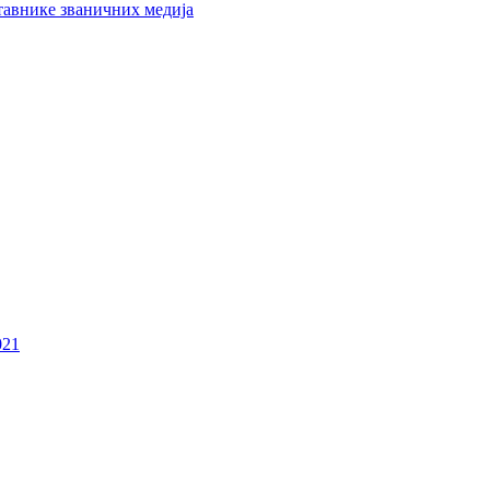
тавнике званичних медија
021