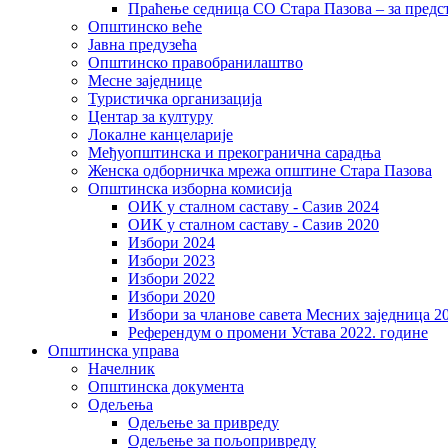
Праћење седница СО Стара Пазова – за предс
Општинско веће
Јавна предузећа
Општинско правобранилаштво
Месне заједнице
Туристичка организација
Центaр за културу
Локалне канцеларије
Међуопштинска и прекогранична сарадња
Женска одборничка мрежа општине Стара Пазова
Општинска изборна комисија
ОИК у сталном саставу - Сазив 2024
ОИК у сталном саставу - Сазив 2020
Избори 2024
Избори 2023
Избори 2022
Избори 2020
Избори за чланове савета Месних заједница 2
Референдум о промени Устава 2022. године
Општинска управа
Начелник
Општинска документа
Одељења
Одељење за привреду
Одељење за пољопривреду