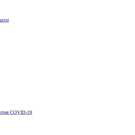
штај
ротив COVID-19