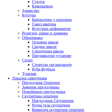
Сурдук
Крњешевци
Здравство
Култура
Библиотеке у општини
Савез аматера
Културни информатор
Религија, цркве и храмови
Образовање
Основне школе
Средње школе
Специјална школа
Предшколске установе
Спорт
Спортске организације
Кућа фудбала
Туризам
Локална самоуправа
Председник Општине
Заменик председника
Помоћници председника
Скупштина општине
Председник Скупштине
Радна тела скупштине
Комисија скупштине општине