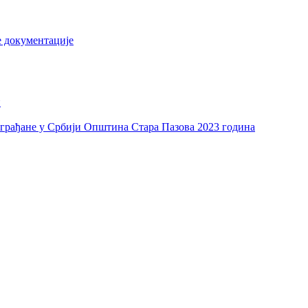
е документације
и
а грађане у Србији Општина Стара Пазова 2023 година