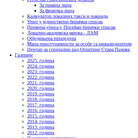
За правна лица
За физичка лица
Калкулатор локалних такси и накнада
Упит у јединствени бирачки списак
Провера уписа у Посебан бирачки списак
Локално-академска мрежа - ЛАМ
Обједињена процедура
Мапа приступачности за особе са инвалидитетом
Центар за социјални рад Општине Стара Пазова
Галерије
2025. година
2024. година
2023. година
2022. година
2021. година
2020. година
2019. година
2018. година
2017. година
2016. година
2015. година
2014. година
2013. година
2012. година