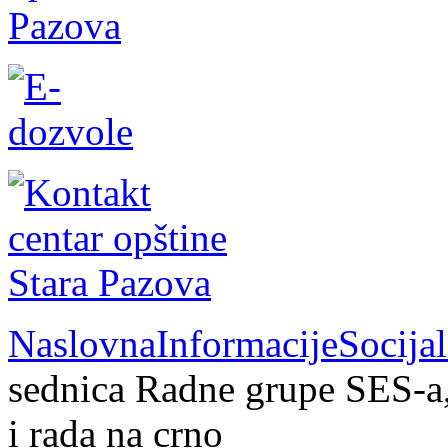
Naslovna
Informacije
Socija
sednica Radne grupe SES-a,
i rada na crno