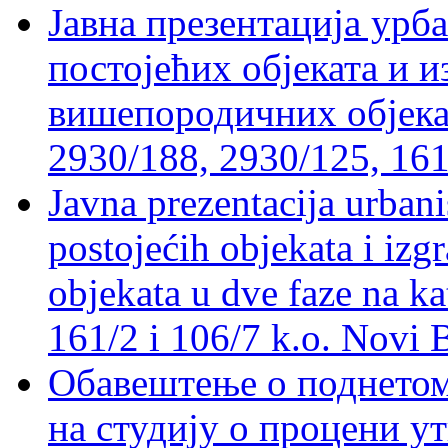
Јавна презентација урб
постојећих објеката и 
вишепородичних објеката
2930/188, 2930/125, 161
Javna prezentacija urbani
postojećih objekata i izg
objekata u dve faze na ka
161/2 i 106/7 k.o. Novi 
Обавештење о поднетом 
на студију о процени у