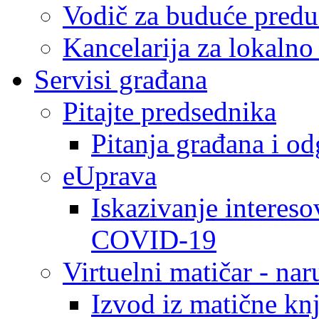
Vodič za buduće predu
Kancelarija za lokaln
Servisi građana
Pitajte predsednika
Pitanja građana i o
eUprava
Iskazivanje intereso
COVID-19
Virtuelni matičar - na
Izvod iz matične kn