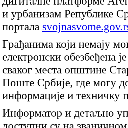
дигиталне платформе Аге
и урбанизам Републике Срб
портала
svojnasvome.gov.r
Грађанима који немају мо
електронски обезбеђена ј
сваког места општине Ста
Поште Србије, где могу д
информације и техничку 
Информатор и детаљно упу
доступни су на званичном