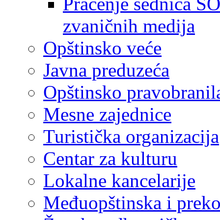
Praćenje sednica SO
zvaničnih medija
Opštinsko veće
Javna preduzeća
Opštinsko pravobranil
Mesne zajednice
Turistička organizacija
Centar za kulturu
Lokalne kancelarije
Međuopštinska i preko