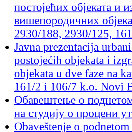
постојећих објеката и 
вишепородичних објеката
2930/188, 2930/125, 161
Javna prezentacija urbani
postojećih objekata i izg
objekata u dve faze na ka
161/2 i 106/7 k.o. Novi 
Обавештење о поднетом 
на студију о процени у
Obaveštenje o podnetom z