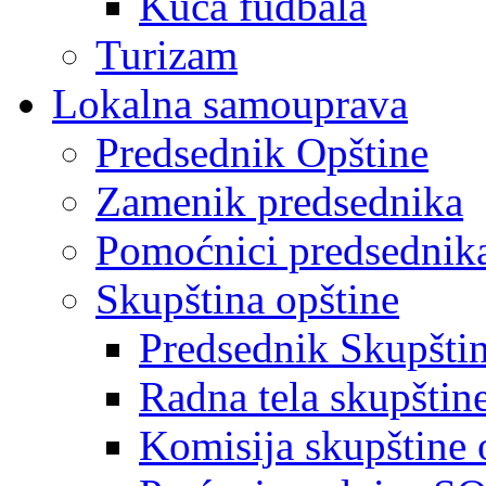
Kuća fudbala
Turizam
Lokalna samouprava
Predsednik Opštine
Zamenik predsednika
Pomoćnici predsednik
Skupština opštine
Predsednik Skupšti
Radna tela skupštin
Komisija skupštine 