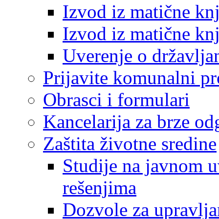
Izvod iz matične kn
Izvod iz matične kn
Uverenje o državlja
Prijavite komunalni p
Obrasci i formulari
Kancelarija za brze o
Zaštita životne sredine
Studije na javnom u
rešenjima
Dozvole za upravlj