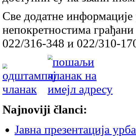
Све додатне информације 
непокретностима грађани 
022/316-348 и 022/310-170
Najnoviji članci:
Јавна презентација урб