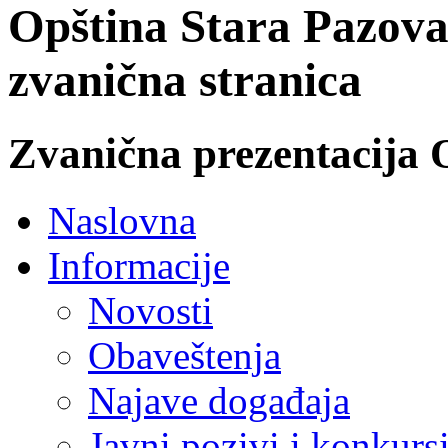
Opština Stara Pazova
zvanična stranica
Zvanična prezentacija 
Naslovna
Informacije
Novosti
Obaveštenja
Najave događaja
Javni pozivi i konkurs