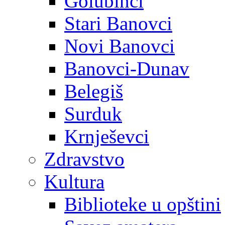
Golubinci
Stari Banovci
Novi Banovci
Banovci-Dunav
Belegiš
Surduk
Krnješevci
Zdravstvo
Kultura
Biblioteke u opštini