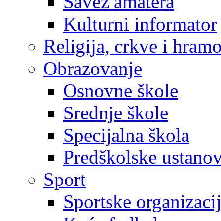
Savez amatera
Kulturni informator
Religija, crkve i hram
Obrazovanje
Osnovne škole
Srednje škole
Specijalna škola
Predškolske ustano
Sport
Sportske organizaci