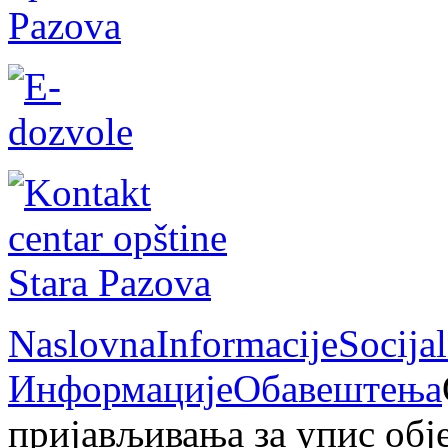
Naslovna
Informacije
Socija
Информације
Обавештења
пријављивања за упис обје