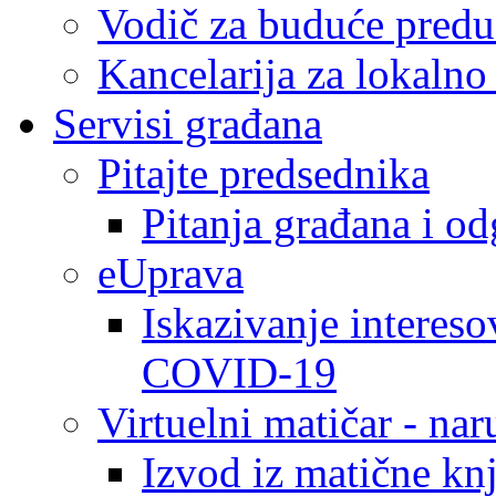
Vodič za buduće predu
Kancelarija za lokaln
Servisi građana
Pitajte predsednika
Pitanja građana i o
eUprava
Iskazivanje intereso
COVID-19
Virtuelni matičar - na
Izvod iz matične kn