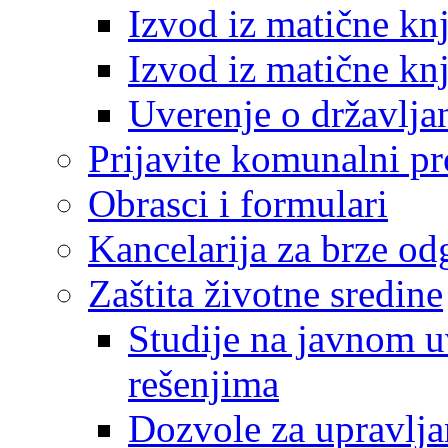
Izvod iz matične kn
Izvod iz matične kn
Uverenje o državlja
Prijavite komunalni p
Obrasci i formulari
Kancelarija za brze o
Zaštita životne sredine
Studije na javnom u
rešenjima
Dozvole za upravlj