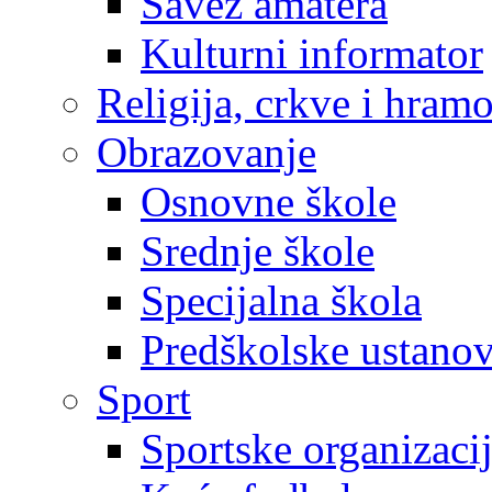
Savez amatera
Kulturni informator
Religija, crkve i hram
Obrazovanje
Osnovne škole
Srednje škole
Specijalna škola
Predškolske ustano
Sport
Sportske organizaci