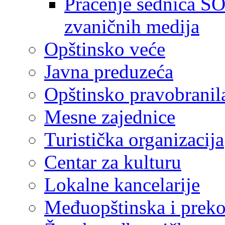
Praćenje sednica SO
zvaničnih medija
Opštinsko veće
Javna preduzeća
Opštinsko pravobranil
Mesne zajednice
Turistička organizacija
Centar za kulturu
Lokalne kancelarije
Međuopštinska i preko