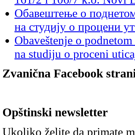
Обавештење о поднетом 
на студију о процени у
Obaveštenje o podnetom z
na studiju o proceni utic
Zvanična Facebook strani
Opštinski newsletter
Ukoliko želite da primate m