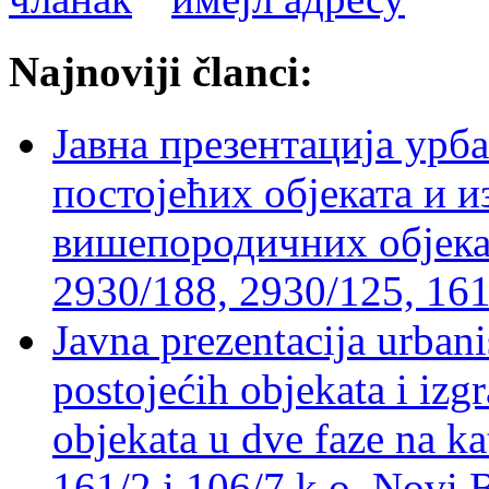
Najnoviji članci:
Јавна презентација урб
постојећих објеката и 
вишепородичних објеката
2930/188, 2930/125, 161
Javna prezentacija urbani
postojećih objekata i izg
objekata u dve faze na ka
161/2 i 106/7 k.o. Novi 