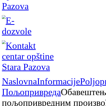
Naslovna
Informacije
Poljop
Пољопривреда
Обавештење
пољопривредним произво