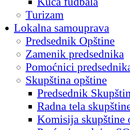
Kuća fudbala
Turizam
Lokalna samouprava
Predsednik Opštine
Zamenik predsednika
Pomoćnici predsednik
Skupština opštine
Predsednik Skupšti
Radna tela skupštin
Komisija skupštine 