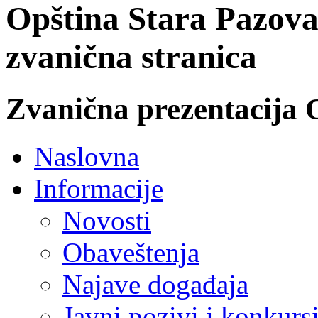
Opština Stara Pazova
zvanična stranica
Zvanična prezentacija 
Naslovna
Informacije
Novosti
Obaveštenja
Najave događaja
Javni pozivi i konkurs