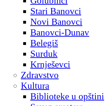
Golubinci
Stari Banovci
Novi Banovci
Banovci-Dunav
Belegiš
Surduk
Krnješevci
Zdravstvo
Kultura
Biblioteke u opštini