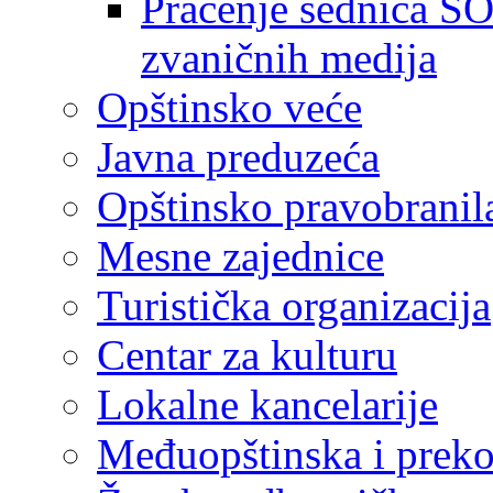
Praćenje sednica SO
zvaničnih medija
Opštinsko veće
Javna preduzeća
Opštinsko pravobranil
Mesne zajednice
Turistička organizacija
Centar za kulturu
Lokalne kancelarije
Međuopštinska i preko