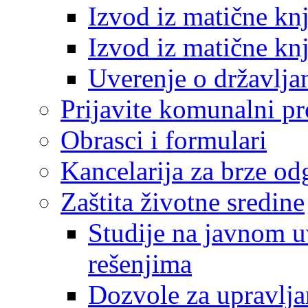
Izvod iz matične kn
Izvod iz matične kn
Uverenje o državlja
Prijavite komunalni p
Obrasci i formulari
Kancelarija za brze o
Zaštita životne sredine
Studije na javnom u
rešenjima
Dozvole za upravlj