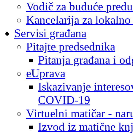
Vodič za buduće predu
Kancelarija za lokaln
Servisi građana
Pitajte predsednika
Pitanja građana i o
eUprava
Iskazivanje intereso
COVID-19
Virtuelni matičar - na
Izvod iz matične kn