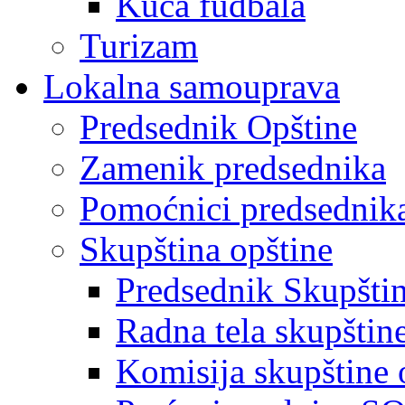
Kuća fudbala
Turizam
Lokalna samouprava
Predsednik Opštine
Zamenik predsednika
Pomoćnici predsednik
Skupština opštine
Predsednik Skupšti
Radna tela skupštin
Komisija skupštine 