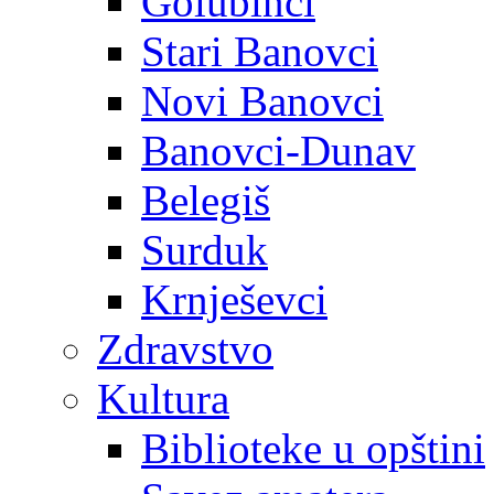
Golubinci
Stari Banovci
Novi Banovci
Banovci-Dunav
Belegiš
Surduk
Krnješevci
Zdravstvo
Kultura
Biblioteke u opštini