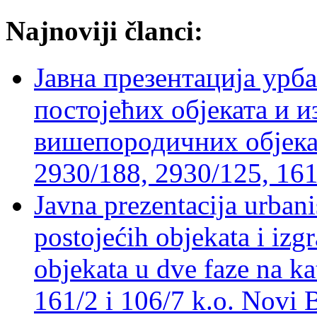
Najnoviji članci:
Јавна презентација урб
постојећих објеката и 
вишепородичних објеката
2930/188, 2930/125, 161
Javna prezentacija urbani
postojećih objekata i izg
objekata u dve faze na ka
161/2 i 106/7 k.o. Novi 