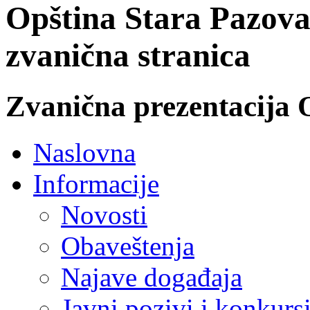
Opština Stara Pazova
zvanična stranica
Zvanična prezentacija 
Naslovna
Informacije
Novosti
Obaveštenja
Najave događaja
Javni pozivi i konkurs