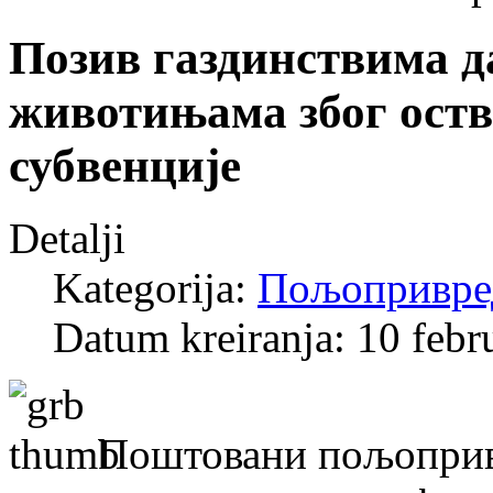
Позив газдинствима д
животињама због ост
субвенције
Detalji
Kategorija:
Пољопривре
Datum kreiranja: 10 febr
Поштовани пољопривр