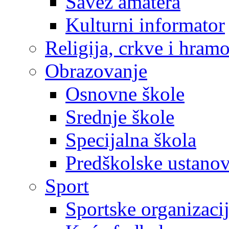
Savez amatera
Kulturni informator
Religija, crkve i hram
Obrazovanje
Osnovne škole
Srednje škole
Specijalna škola
Predškolske ustano
Sport
Sportske organizaci