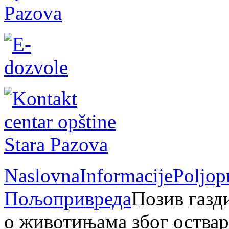
Naslovna
Informacije
Poljop
Пољопривреда
Позив газд
о животињама због оствар