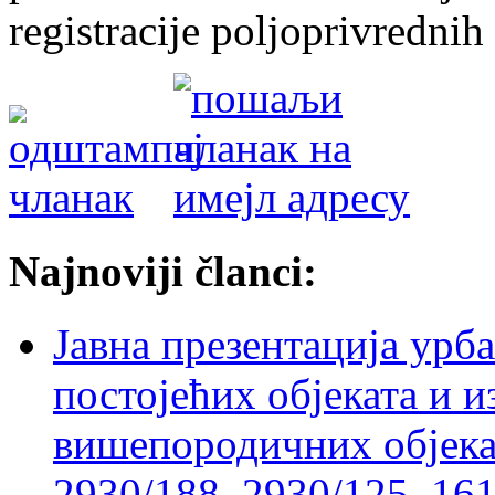
registracije poljoprivredni
Najnoviji članci:
Јавна презентација урб
постојећих објеката и 
вишепородичних објеката
2930/188, 2930/125, 161