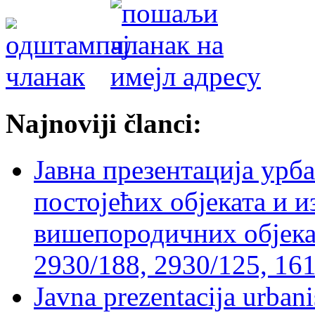
Najnoviji članci:
Јавна презентација урб
постојећих објеката и 
вишепородичних објеката
2930/188, 2930/125, 161
Javna prezentacija urbani