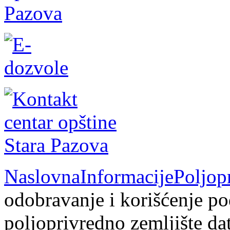
Naslovna
Informacije
Poljop
odobravanje i korišćenje po
poljoprivredno zemljište da