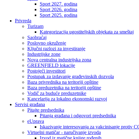
Sport 2027. godina
Sport 2026. godina
Sport 2025. godina
Privreda
Turizam
Kategorizacija ugostiteljskih objekata za smeštaj
Saobraćaj
Poslovno okruženje
Ključni razlozi za investiranje
Industrijske zone
Nova centralna industrijska zona
GREENFIELD lokacije
Postojeći investitori
Postupak za izdavanje građevinskih dozvola
Baza privrednika na teritoriji opštine
Baza preduzetnika na teritoriji opštine
Vodič za buduće preduzetnike
Kancelarija za lokalno ekonomski razvoj
Servisi građana
Pitajte predsednika
Pitanja građana i odgovori predsednika
eUprava
Iskazivanje interesovanja za vakcinisanje protiv
Virtuelni matičar - naručivanje izvoda
Izvod iz matične knjige rođenih