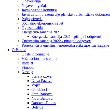
Obaveštenja
Najave događaja
Javni pozivi i konkursi
Javni uvidi i prezentacije planske i urbanističke dokumen
Poljoprivreda
Socijalno-ekonomski savet
Oglasna tabla
Energetska sanacija 2021
Energetska sanacija 2021 - pitanja i odgovori
Energetska sanacija 2022 - pitanja i odgovori
Projekat čista energija i energetska efikasnost za građan
O Pazovi
Opšte informacije
Višenacionalna sredina
Istorijat
Simboli
Naselja
Stara Pazova
Nova Pazova
Vojka
Golubinci
Stari Banovci
Novi Banovci
Banovci-Dunav
Belegiš