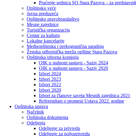
Praćenje sednica SO Stara Pazova – za predstavni
Opštinsko veće
Javna preduzeća
Opštinsko pravobranilaštvo
Mesne zajednice
Turistička organizacija
Centar za kulturu
Lokalne kancelarije
Međuopštinska i prekogranična saradnja
Ženska odbornička mreža opštine Stara Pazova
Opštinska izborna komisija
OIK u stalnom sastavu - Saziv 2024
OIK u stalnom sastavu - Saziv 2020
Izbori 2024
Izbori 2023
Izbori 2022
Izbori 2020
Izbori za članove saveta Mesnih zajednica 2021
Referendum o promeni Ustava 2022. godine
Opštinska uprava
Načelnik
Opštinska dokumenta
Odeljenja
Odeljenje za privredu
Odeljenje za poljoprivredu