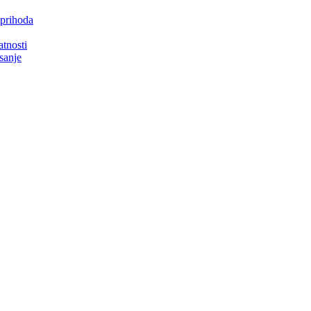
 prihoda
atnosti
isanje