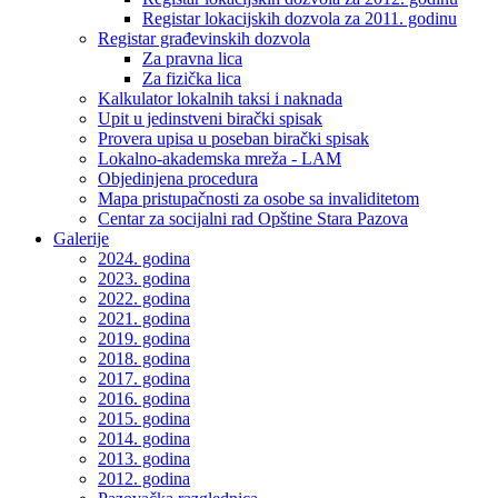
Registar lokacijskih dozvola za 2011. godinu
Registar građevinskih dozvola
Za pravna lica
Za fizička lica
Kalkulator lokalnih taksi i naknada
Upit u jedinstveni birački spisak
Provera upisa u poseban birački spisak
Lokalno-akademska mreža - LAM
Objedinjena procedura
Mapa pristupačnosti za osobe sa invaliditetom
Centar za socijalni rad Opštine Stara Pazova
Galerije
2024. godina
2023. godina
2022. godina
2021. godina
2019. godina
2018. godina
2017. godina
2016. godina
2015. godina
2014. godina
2013. godina
2012. godina