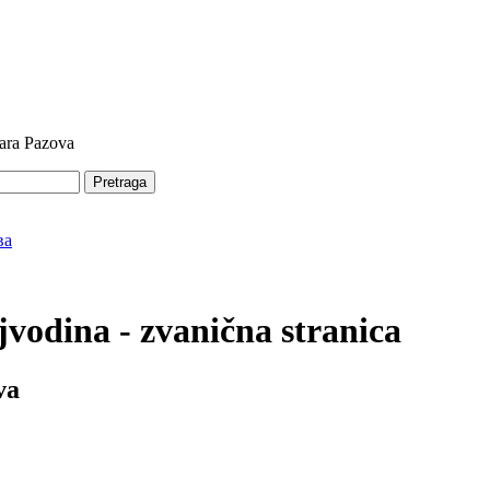
tara Pazova
Pretraga
vodina - zvanična stranica
va