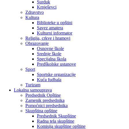
Surduk
Krnješevci
Zdravstvo
Kultura
Biblioteke u opštini
Savez amatera
Kulturni informator
Religija, crkve i hramovi
Obrazovanje
Osnovne škole
Srednje škole
Specijalna škola
Predškolske ustanove
Sport
Sportske organizacije
Kuća fudbala
Turizam
Lokalna samouprava
Predsednik Opštine
Zamenik predsednika
Pomoćnici predsednika
Skupština opštine
Predsednik Skupštine
Radna tela skupštine
Komisija skupštine opštine