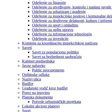
Odeljenje za finansije
Odeljenje za utvrđivanje, kontrolu i naplatu javnih
Odeljenje za urbanizam i građenje
Odeljenje za inspekcijske poslove i komunalne del
Odeljenje za društvene delatnosti, kulturu i inform
Odeljenje za sport i omladinu
Odeljenje za opštu upravu
Odeljenje za informacione tehnologije
Odeljenje za investicije
Komisija za koordinaciju inspekcijskog nadzora
Saveti
Savet za populacionu politiku
Savet za bezbednost saobraćaja
Kabinet predsednika
Javne nabavke
Public procurements
Opštinske odluke
Nazivi ulica
Budžet
Građanski vodič kroz budžet
Porez na imovinu
Planska dokumenta
Potvrde urbanističkih projekata
Lokalni akcioni planovi
Sport