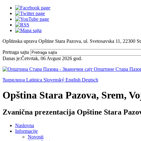
Opštinska uprava Opštine Stara Pazova, ul. Svetosavska 11, 22300 S
Pretraga sajta
Danas je:
Četvrtak, 06 Avgust 2026
god.
Ћирилица
Latinica
Slovenský
English
Deutsch
Opština Stara Pazova, Srem, Voj
Zvanična prezentacija Opštine Stara Pazo
Naslovna
Informacije
Novosti