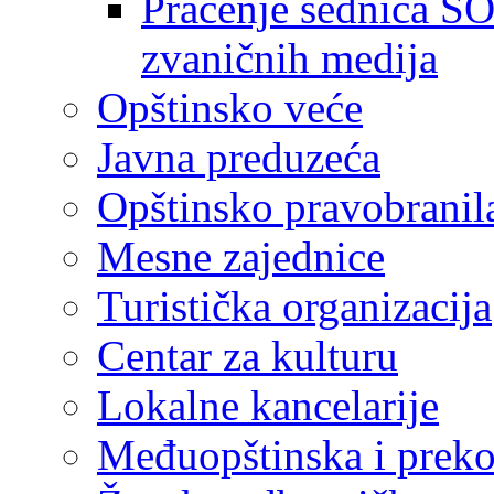
Praćenje sednica SO
zvaničnih medija
Opštinsko veće
Javna preduzeća
Opštinsko pravobranil
Mesne zajednice
Turistička organizacija
Centar za kulturu
Lokalne kancelarije
Međuopštinska i preko