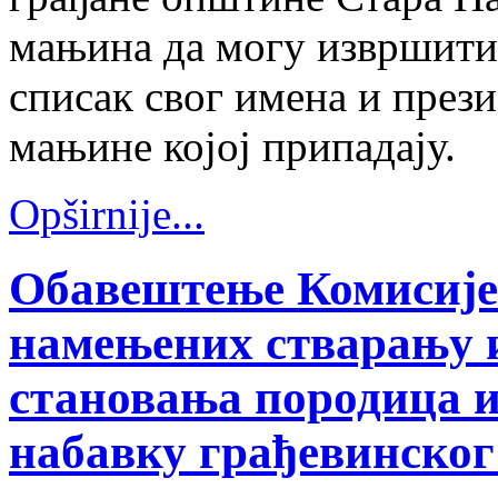
мањина да могу извршити
списак свог имена и през
мањине којој припадају.
Opširnije...
Обавештење Комисије 
намењених стварању 
становања породица и
набавку грађевинског