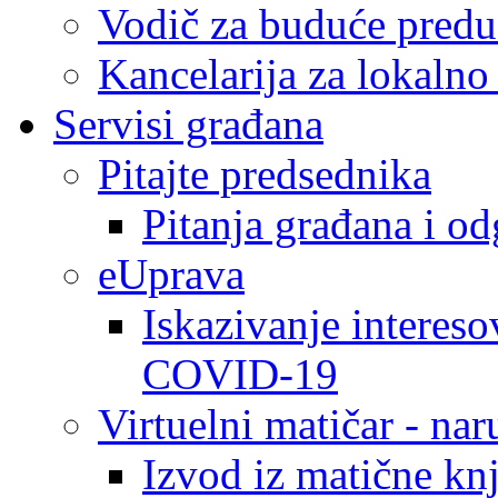
Vodič za buduće predu
Kancelarija za lokaln
Servisi građana
Pitajte predsednika
Pitanja građana i o
eUprava
Iskazivanje intereso
COVID-19
Virtuelni matičar - na
Izvod iz matične kn