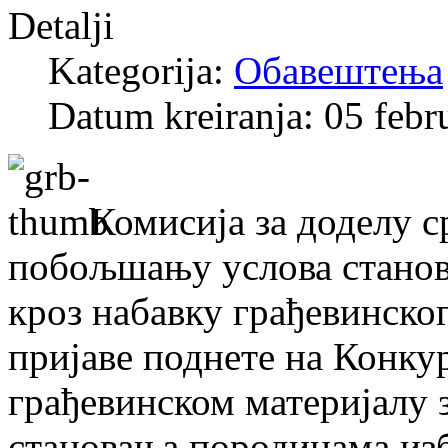
Detalji
Kategorija:
Обавештења
Datum kreiranja: 05 febr
Комисијa за доделу 
побољшању услова станов
кроз набавку грађевинског
пријаве поднете на Конку
грађевинском материјалу
становања породицама из