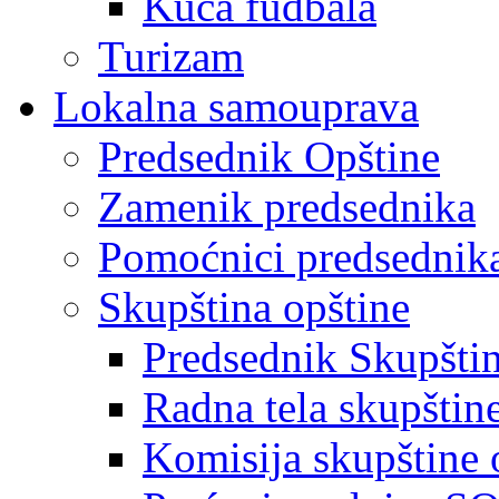
Kuća fudbala
Turizam
Lokalna samouprava
Predsednik Opštine
Zamenik predsednika
Pomoćnici predsednik
Skupština opštine
Predsednik Skupšti
Radna tela skupštin
Komisija skupštine 