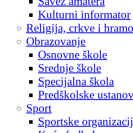
Savez amatera
Kulturni informator
Religija, crkve i hram
Obrazovanje
Osnovne škole
Srednje škole
Specijalna škola
Predškolske ustano
Sport
Sportske organizaci