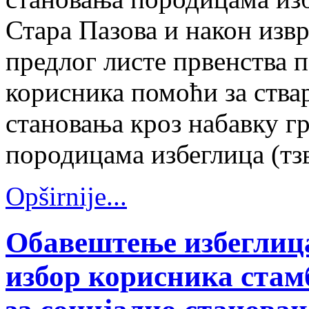
Стара Пазова и након изв
предлог листе првенства п
корисника помоћи за ств
становања кроз набавку г
породицама избеглица (тз
Opširnije...
Обавештење избеглица
избор корисника стам