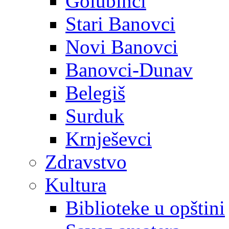
Golubinci
Stari Banovci
Novi Banovci
Banovci-Dunav
Belegiš
Surduk
Krnješevci
Zdravstvo
Kultura
Biblioteke u opštini