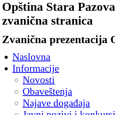
Opština Stara Pazova
zvanična stranica
Zvanična prezentacija 
Naslovna
Informacije
Novosti
Obaveštenja
Najave događaja
Javni pozivi i konkurs