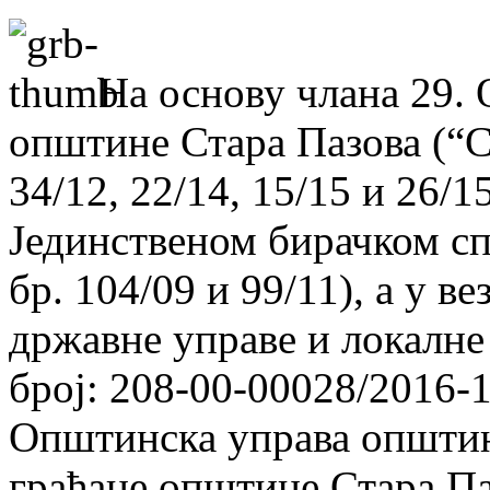
На основу члана 29.
општине Стара Пазова (“С
34/12, 22/14, 15/15 и 26/15
Јединственом бирачком спи
бр. 104/09 и 99/11), а у 
државне управе и локалне
број: 208-00-00028/2016-1
Општинска управа општин
грађане општине Стара П