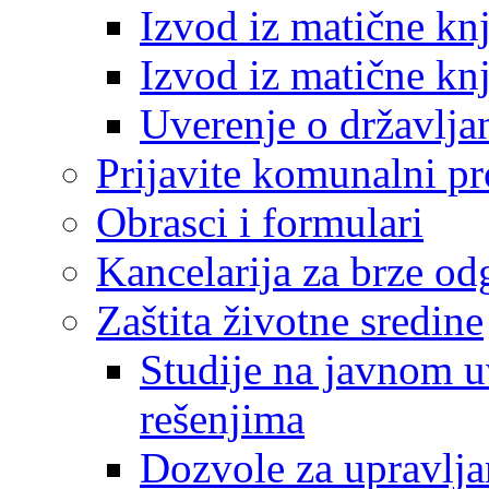
Izvod iz matične kn
Izvod iz matične kn
Uverenje o državlja
Prijavite komunalni p
Obrasci i formulari
Kancelarija za brze o
Zaštita životne sredine
Studije na javnom u
rešenjima
Dozvole za upravlj