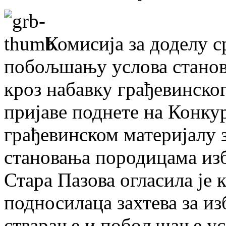
Комисијa за доделу 
побољшању услова станов
кроз набавку грађевинског
пријаве поднете на Конку
грађевинском материјалу
становања породицама из
Стара Пазова огласила је 
подносилаца захтева за и
стварање и побољшање ус