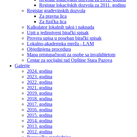
Registar lokacijskih dozvola za 2011. godinu
Registar građevinskih dozvola
Za pravna lica
Za fizička lica
Kalkulator lokalnih taksi i naknada
Upit u jedinstveni birački spisak
Provera upisa u poseban birački spisak
Lokalno-akademska mreža - LAM
Objedinjena procedura
Mapa pristupačnosti za osobe sa invaliditetom
Centar za socijalni rad Opštine Stara Pazova
Galerije
2024. godina
2023. godina
2022. godina
2021. godina
2019. godina
2018. godina
2017. godina
2016. godina
2015. godina
2014. godina
2013. godina
2012. godina