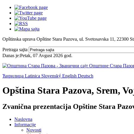
Opštinska uprava Opštine Stara Pazova, ul. Svetosavska 11, 22300 S
Pretraga sajta
Danas je:
Petak, 07 Avgust 2026
god.
Ћирилица
Latinica
Slovenský
English
Deutsch
Opština Stara Pazova, Srem, Voj
Zvanična prezentacija Opštine Stara Pazo
Naslovna
Informacije
Novosti