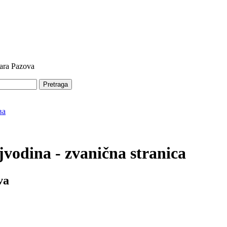
tara Pazova
Pretraga
vodina - zvanična stranica
va