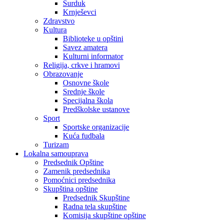
Surduk
Krnješevci
Zdravstvo
Kultura
Biblioteke u opštini
Savez amatera
Kulturni informator
Religija, crkve i hramovi
Obrazovanje
Osnovne škole
Srednje škole
Specijalna škola
Predškolske ustanove
Sport
Sportske organizacije
Kuća fudbala
Turizam
Lokalna samouprava
Predsednik Opštine
Zamenik predsednika
Pomoćnici predsednika
Skupština opštine
Predsednik Skupštine
Radna tela skupštine
Komisija skupštine opštine