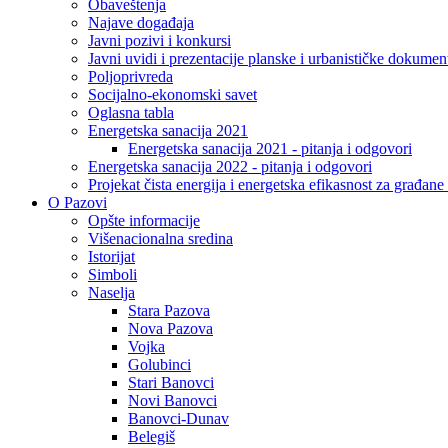
Obaveštenja
Najave događaja
Javni pozivi i konkursi
Javni uvidi i prezentacije planske i urbanističke dokumen
Poljoprivreda
Socijalno-ekonomski savet
Oglasna tabla
Energetska sanacija 2021
Energetska sanacija 2021 - pitanja i odgovori
Energetska sanacija 2022 - pitanja i odgovori
Projekat čista energija i energetska efikasnost za građan
O Pazovi
Opšte informacije
Višenacionalna sredina
Istorijat
Simboli
Naselja
Stara Pazova
Nova Pazova
Vojka
Golubinci
Stari Banovci
Novi Banovci
Banovci-Dunav
Belegiš