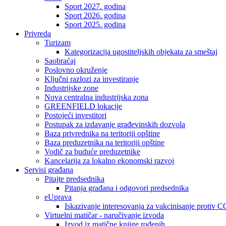
Sport 2027. godina
Sport 2026. godina
Sport 2025. godina
Privreda
Turizam
Kategorizacija ugostiteljskih objekata za smeštaj
Saobraćaj
Poslovno okruženje
Ključni razlozi za investiranje
Industrijske zone
Nova centralna industrijska zona
GREENFIELD lokacije
Postojeći investitori
Postupak za izdavanje građevinskih dozvola
Baza privrednika na teritoriji opštine
Baza preduzetnika na teritoriji opštine
Vodič za buduće preduzetnike
Kancelarija za lokalno ekonomski razvoj
Servisi građana
Pitajte predsednika
Pitanja građana i odgovori predsednika
eUprava
Iskazivanje interesovanja za vakcinisanje protiv
Virtuelni matičar - naručivanje izvoda
Izvod iz matične knjige rođenih