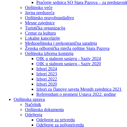
Praćenje sednica SO Stara Pazova – za predstavni
Opštinsko veće
Javna preduzeća
Opštinsko pravobranilaštvo
Mesne zajednice
Turistička organizacija
Centar za kulturu
Lokalne kancelarije
Međuopštinska i prekogranična saradnja
Ženska odbornička mreža opštine Stara Pazova
Opštinska izborna komisija
OIK u stalnom sastavu - Saziv 2024
OIK u stalnom sastavu - Saziv 2020
Izbori 2024
Izbori 2023
Izbori 2022
Izbori 2020
Izbori za članove saveta Mesnih zajednica 2021
Referendum o promeni Ustava 2022. godine
Opštinska uprava
Načelnik
Opštinska dokumenta
Odeljenja
Odeljenje za privredu
Odeljenje za poljoprivredu