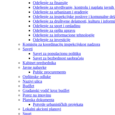
Odeljenje za finansije
Odeljenje za utvrđivanje, kontrolu i naplatu javnih
Odeljenje za urbanizam i građenje
Odeljenje za inspekcijske poslove i komunalne del
Odeljenje za društvene delatnosti, kulturu i inform
Odeljenje za sport i omladinu
Odeljenje za opštu upravu
Odeljenje za informacione tehnologije
Odeljenje za investicije
Komisija za koordinaciju inspekcijskog nadzora
Saveti
Savet za populacionu politiku
Savet za bezbednost saobraćaja
Kabinet predsednika
Javne nabavke
Public procurements
Opštinske odluke
Nazivi ulica
Budžet
Građanski vodič kroz budžet
Porez na imovinu
Planska dokumenta
Potvrde urbanističkih projekata
Lokalni akcioni planovi
Sport