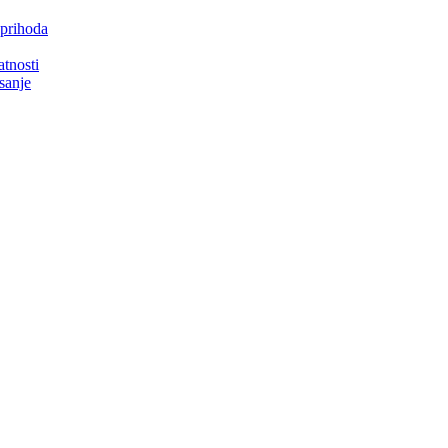
 prihoda
atnosti
isanje