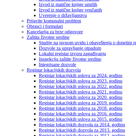
Izvod iz matične knjige umrlih
Izvod iz matične knjige venčanih
Uverenje o državljanstvu
Prijavite komunalni problem
Obrasci i formulari
Kancelarija za brze odgovore
Zaštita životne sredine
Studije na javnom uvidu i obaveštenja o donetim r
Dozvole za upravljanje otpadom
Lokalni registar izvora zagađivanja
Inspekcija zaštite životne sredine
Integrisane dozvole
Registar lokacijskih dozvola
Registar lokacijskih uslova za 2024. godinu
Registar lokacijskih uslova za 2023. godinu
Registar lokacijskih uslova za 2022. godinu
Registar lokacijskih uslova za 2021. godinu
Registar lokacijskih uslova za 2020. godinu
Registar lokacijskih uslova za 2019. godinu
Registar lokacijskih uslova za 2018. godinu
Registar lokacijskih uslova za 2016. godinu
Registar lokacijskih uslova za 2015. godinu
Registar lokacijskih dozvola za 2014. godinu
Registar lokacijskih dozvola za 2013. godinu
Registar lokacijskih dozvola za 2012. godinu