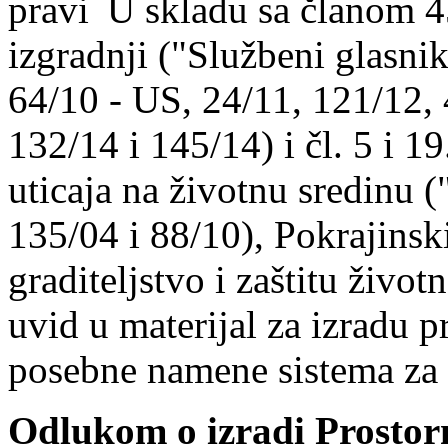
U skladu sa članom 4
izgradnji ("Službeni glasnik
64/10 - US, 24/11, 121/12,
132/14 i 145/14) i čl. 5 i 1
uticaja na životnu sredinu 
135/04 i 88/10), Pokrajinski
graditeljstvo i zaštitu živo
uvid u materijal za izradu 
posebne namene sistema za
Odlukom o izradi Prostor