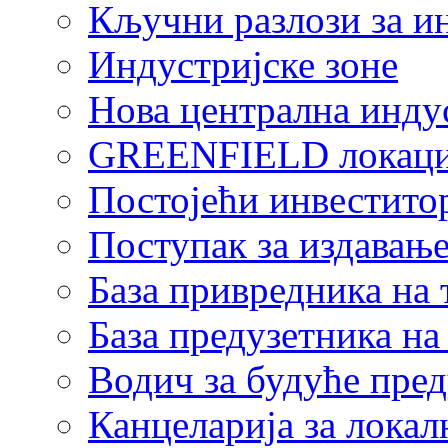
Кључни разлози за и
Индустријске зоне
Нова централна индус
GREENFIELD локаци
Постојећи инвестито
Поступак за издавање
База привредника на
База предузетника н
Водич за будуће пре
Канцеларија за локал