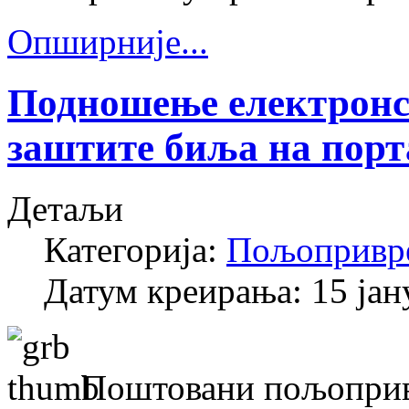
Опширније...
Подношење електронск
заштите биља на порт
Детаљи
Категорија:
Пољопривр
Датум креирања: 15 јан
Поштовани пољоприв