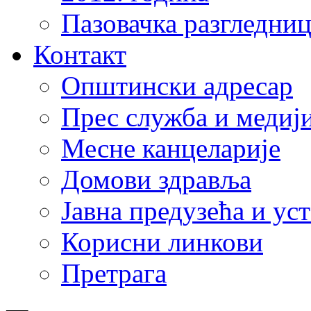
Пазовачка разгледниц
Контакт
Општински адресар
Прес служба и медиј
Месне канцеларије
Домови здравља
Јавна предузећа и ус
Корисни линкови
Претрага