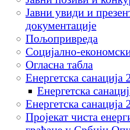
Јавни увиди и презен
документације
Пољопривреда
Социјално-економски
Огласна табла
Енергетска санација 
Енергетска санациј
Енергетска санација 
Пројекат чиста енерг
грађане у Србији Оп