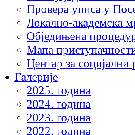
Провера уписа у Пос
Локално-академска 
Обједињена процеду
Мапа приступачности
Центар за социјални
Галерије
2025. година
2024. година
2023. година
2022. година