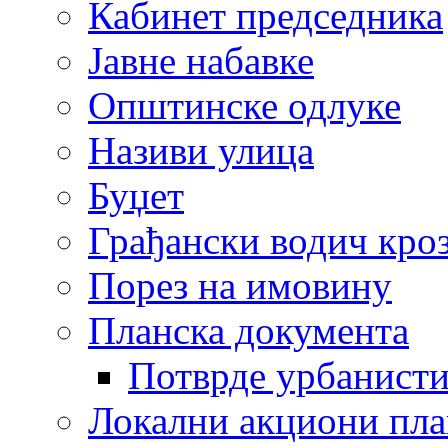
Кабинет председника
Јавне набавке
Општинске одлуке
Називи улица
Буџет
Грађански водич кроз
Порез на имовину
Планска документа
Потврде урбанисти
Локални акциони пл