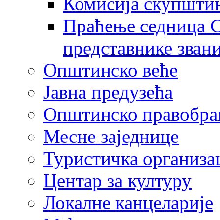
Комисија скупшти
Праћење седница С
представнике зван
Општинско веће
Јавна предузећа
Општинско правобра
Месне заједнице
Туристичка организа
Центaр за културу
Локалне канцеларије