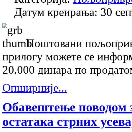
Датум креирања: 30 се
Поштовани пољопривр
прилогу можете се информ
20.000 динaрa пo прoдaтoм
Опширније...
Обавештење поводом 
остатака стрних усева