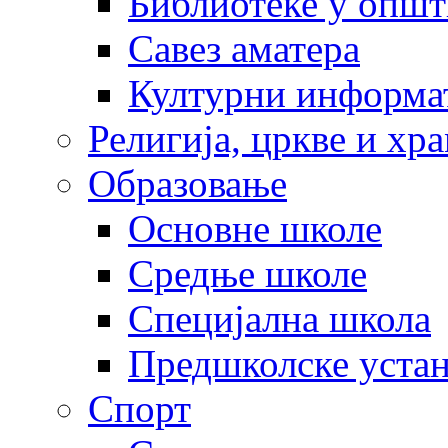
Библиотеке у опш
Савез аматера
Културни информа
Религија, цркве и хр
Образовање
Основне школе
Средње школе
Специјална школа
Предшколске уста
Спорт