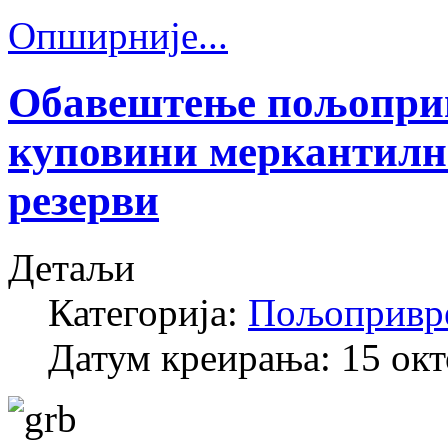
Опширније...
Обавештење пољоприв
куповини меркантилно
резерви
Детаљи
Категорија:
Пољопривр
Датум креирања: 15 ок