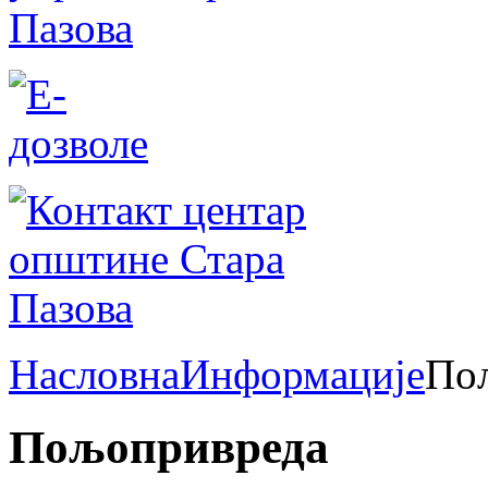
Насловна
Информације
По
Пољопривреда