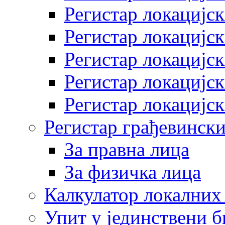
Регистар локацијск
Регистар локацијск
Регистар локацијск
Регистар локацијск
Регистар локацијск
Регистар грађевински
За правна лица
За физичка лица
Калкулатор локалних 
Упит у јединствени б