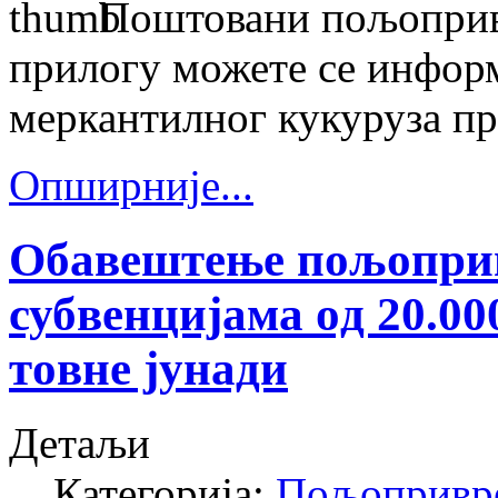
Поштовани пољопривр
прилогу можете се инфор
меркантилног кукуруза пр
Опширније...
Обавештење пољоприв
субвeнциjама oд 20.00
тoвнe jунaди
Детаљи
Категорија:
Пољопривр