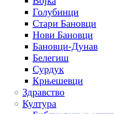
Војка
Голубинци
Стари Бановци
Нови Бановци
Бановци-Дунав
Белегиш
Сурдук
Крњешевци
Здравство
Култура