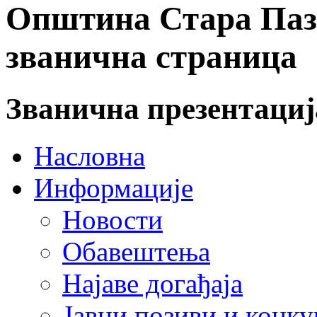
Општина Стара Пазо
званична страница
Званична презентаци
Насловна
Информације
Новости
Обавештења
Најаве догађаја
Јавни позиви и конку