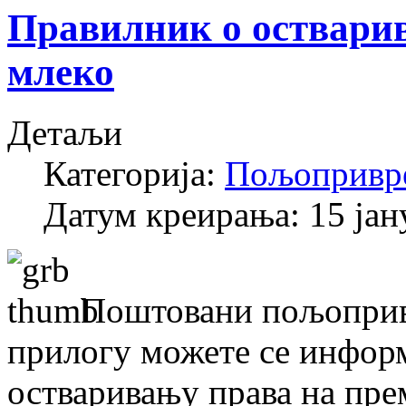
Правилник о остварив
млеко
Детаљи
Категорија:
Пољопривр
Датум креирања: 15 јан
Поштовани пољопривр
прилогу можете се инфор
остваривању права на прем