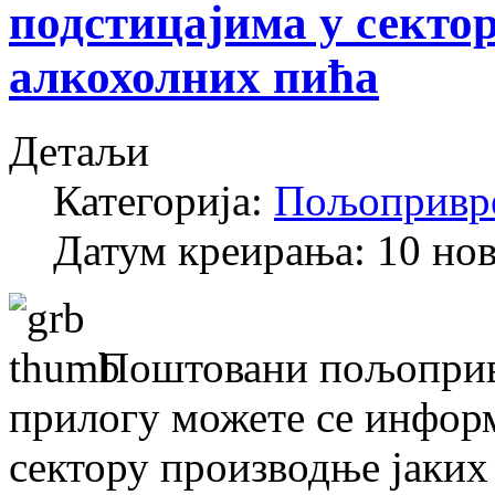
подстицајима у секто
алкохолних пића
Детаљи
Категорија:
Пољопривр
Датум креирања: 10 но
Поштовани пољопривр
прилогу можете се информ
сектору производње јаких