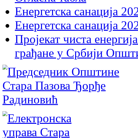
Енергетска санација 20
Енергетска санација 20
Пројекат чиста енергија
грађане у Србији Општ