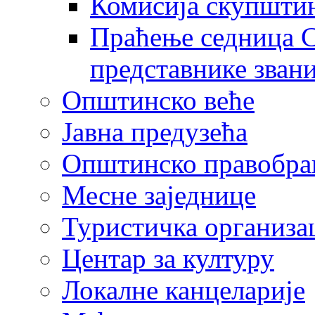
Комисија скупшти
Праћење седница С
представнике зван
Општинско веће
Јавна предузећа
Општинско правобра
Месне заједнице
Туристичка организа
Центaр за културу
Локалне канцеларије