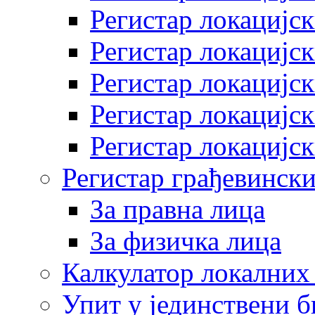
Регистар локацијск
Регистар локацијск
Регистар локацијск
Регистар локацијск
Регистар локацијск
Регистар грађевински
За правна лица
За физичка лица
Калкулатор локалних 
Упит у јединствени б