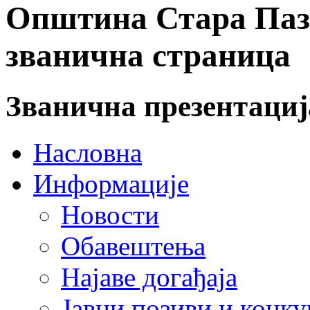
Општина Стара Пазо
званична страница
Званична презентаци
Насловна
Информације
Новости
Обавештења
Најаве догађаја
Јавни позиви и конку