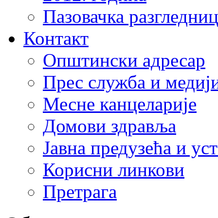
Пазовачка разгледниц
Контакт
Општински адресар
Прес служба и медиј
Месне канцеларије
Домови здравља
Јавна предузећа и ус
Корисни линкови
Претрага