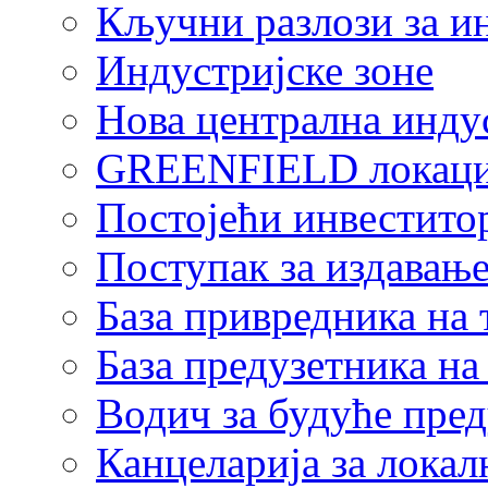
Кључни разлози за и
Индустријске зоне
Нова централна индус
GREENFIELD локаци
Постојећи инвестито
Поступак за издавање
База привредника на
База предузетника н
Водич за будуће пре
Канцеларија за локал