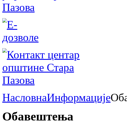
Насловна
Информације
Об
Обавештења