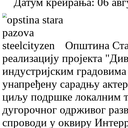
Датум креирања: 06 авг
Општина Стар
реализацију пројекта "Ди
индустријским градовима 
унапређену сарадњу актер
циљу подршке локалним т
дугорочног одрживог развој
спроводи у оквиру Интер