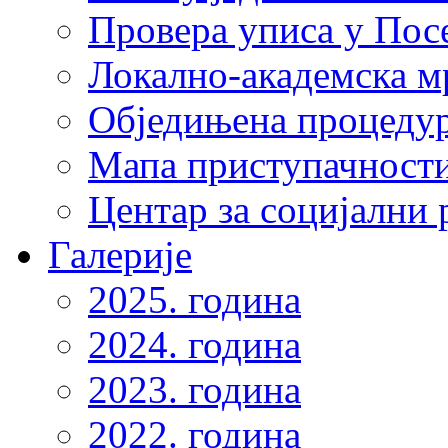
Провера уписа у Пос
Локално-академска 
Обједињена процеду
Мапа приступачности
Центар за социјални
Галерије
2025. година
2024. година
2023. година
2022. година