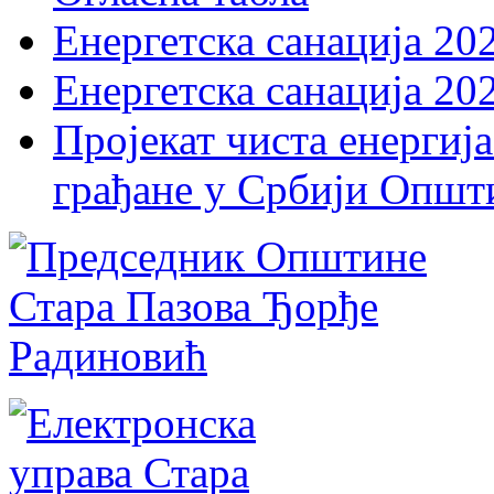
Енергетска санација 20
Енергетска санација 20
Пројекат чиста енергија
грађане у Србији Општ