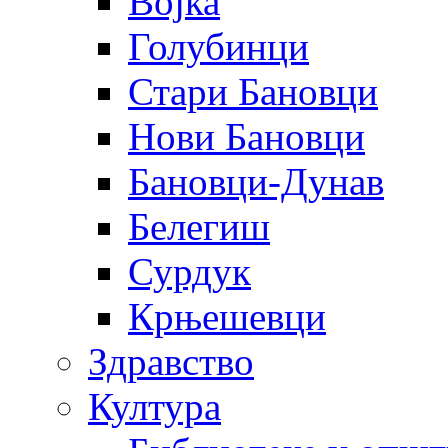
Војка
Голубинци
Стари Бановци
Нови Бановци
Бановци-Дунав
Белегиш
Сурдук
Крњешевци
Здравство
Култура