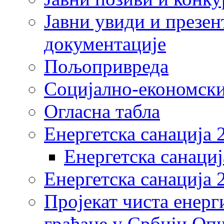
Јавни увиди и презен
документације
Пољопривреда
Социјално-економски
Огласна табла
Енергетска санација 
Енергетска санациј
Енергетска санација 
Пројекат чиста енерг
грађане у Србији Оп