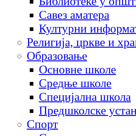
Библиотеке у опш
Савез аматера
Културни информа
Религија, цркве и хр
Образовање
Основне школе
Средње школе
Специјална школа
Предшколске уста
Спорт