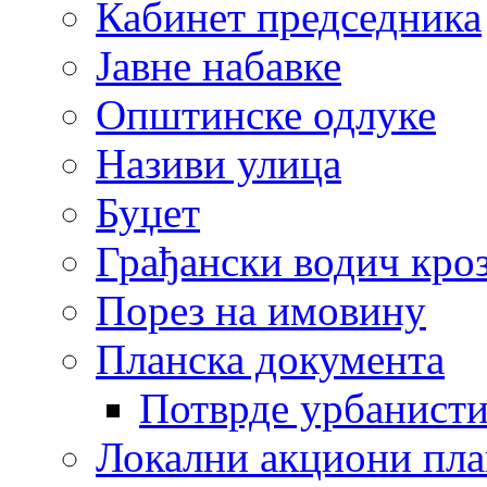
Кабинет председника
Јавне набавке
Општинске одлуке
Називи улица
Буџет
Грађански водич кроз
Порез на имовину
Планска документа
Потврде урбанисти
Локални акциони пл