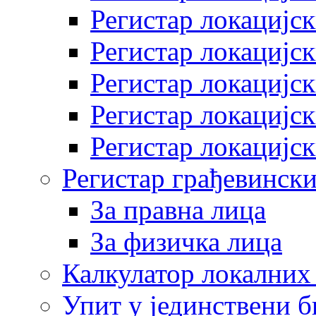
Регистар локацијск
Регистар локацијск
Регистар локацијск
Регистар локацијск
Регистар локацијск
Регистар грађевински
За правна лица
За физичка лица
Калкулатор локалних 
Упит у јединствени б