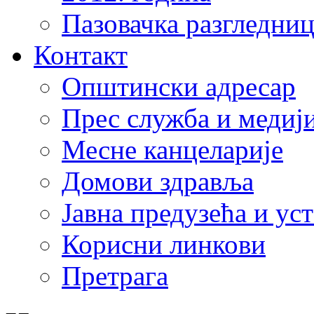
Пазовачка разгледниц
Контакт
Општински адресар
Прес служба и медиј
Месне канцеларије
Домови здравља
Јавна предузећа и ус
Корисни линкови
Претрага