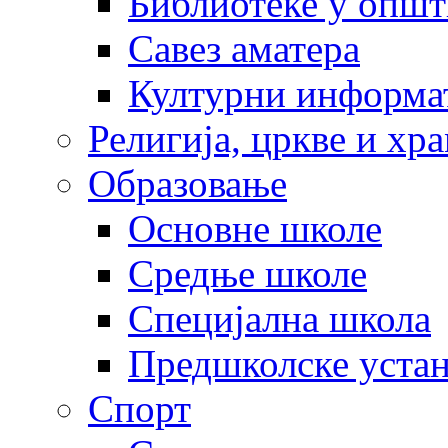
Библиотеке у опш
Савез аматера
Културни информа
Религија, цркве и хр
Образовање
Основне школе
Средње школе
Специјална школа
Предшколске уста
Спорт