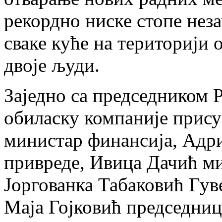
рекордно ниске стопе неза
сваке куће на територији
двоје људи.
Заједно са председником 
обиласку компаније прис
министар финансија, Адр
привреде, Ивица Дачић м
Јоргованка Табаковић Гув
Маја Гојковић председниц