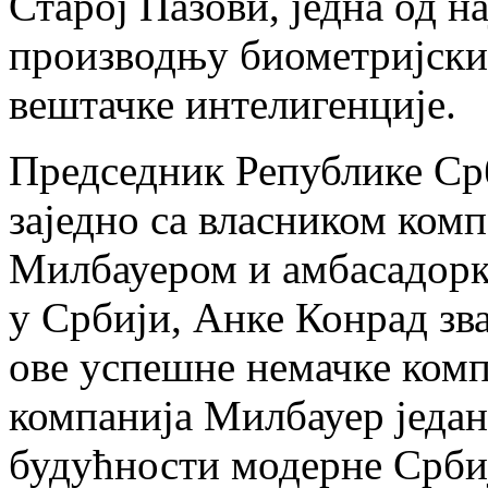
Старој Пазови, једна од н
производњу биометријски
вештачке интелигенције.
Председник Републике Срб
заједно са власником ком
Милбауером и амбасадорк
у Србији, Анке Конрад зв
ове успешне немачке комп
компанија Милбауер један
будућности модерне Србије