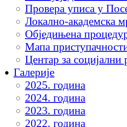
Провера уписа у Пос
Локално-академска 
Обједињена процеду
Мапа приступачности
Центар за социјални
Галерије
2025. година
2024. година
2023. година
2022. година