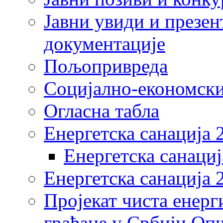
Јавни увиди и презен
документације
Пољопривреда
Социјално-економски
Огласна табла
Енергетска санација 
Енергетска санациј
Енергетска санација 
Пројекат чиста енерг
грађане у Србији Оп