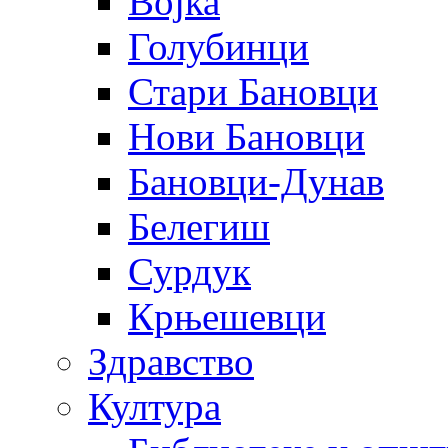
Војка
Голубинци
Стари Бановци
Нови Бановци
Бановци-Дунав
Белегиш
Сурдук
Крњешевци
Здравство
Култура