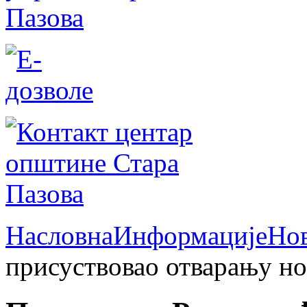
Насловна
Информације
Но
присуствовао отварању но