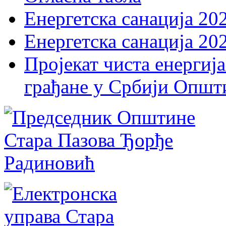
Енергетска санација 20
Енергетска санација 20
Пројекат чиста енергија
грађане у Србији Општ