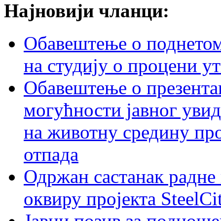
Најновији чланци:
Обавештење о поднетом 
на студију о процени у
Обавештење о презентац
могућности јавног увид
на животну средину пр
отпада
Одржан састанак радне 
оквиру пројекта SteelCi
Јавни позив за подноше