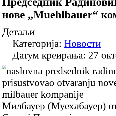
Председник Радинови
нове „Muehlbauer“ ко
Детаљи
Категорија:
Новости
Датум креирања: 27 ок
Милбауер (Муехлбауер) от