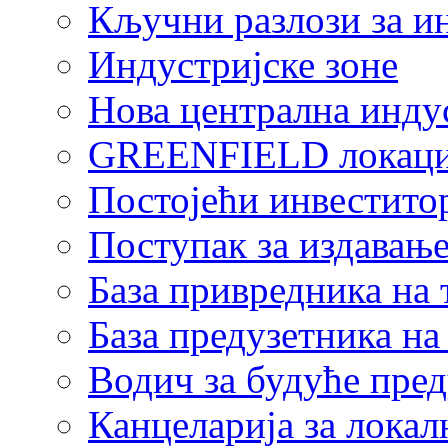
Кључни разлози за и
Индустријске зоне
Нова централна индус
GREENFIELD локаци
Постојећи инвестито
Поступак за издавање
База привредника на
База предузетника н
Водич за будуће пре
Канцеларија за локал