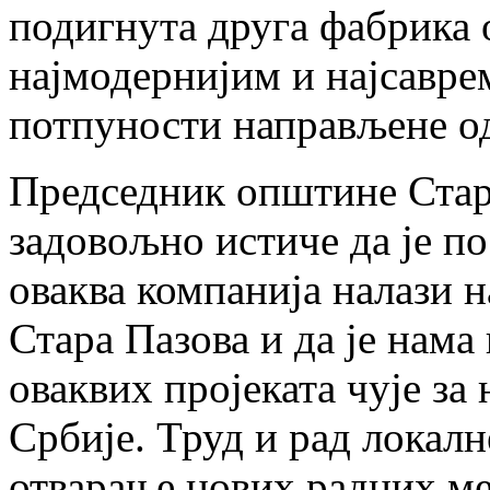
подигнута друга фабрика 
најмодернијим и најсавре
потпуности направљене од
Председник општине Стар
задовољно истиче да је по
оваква компанија налази 
Стара Пазова и да је нама
оваквих пројеката чује за
Србије. Труд и рад локалн
отварање нових радних ме