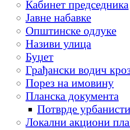
Кабинет председника
Јавне набавке
Општинске одлуке
Називи улица
Буџет
Грађански водич кроз
Порез на имовину
Планска документа
Потврде урбанисти
Локални акциони пл