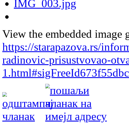
View the embedded image ga
https://starapazova.rs/info
radinovic-prisustvovao-otv
1.html#sigFreeId673f55db