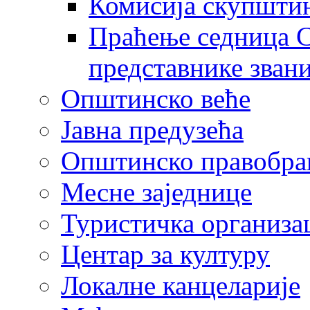
Комисија скупшти
Праћење седница С
представнике зван
Општинско веће
Јавна предузећа
Општинско правобра
Месне заједнице
Туристичка организа
Центaр за културу
Локалне канцеларије