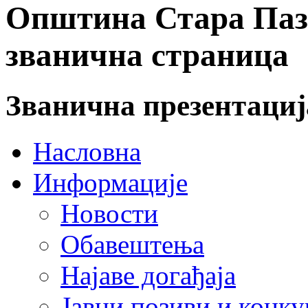
Општина Стара Пазо
званична страница
Званична презентаци
Насловна
Информације
Новости
Обавештења
Најаве догађаја
Јавни позиви и конку