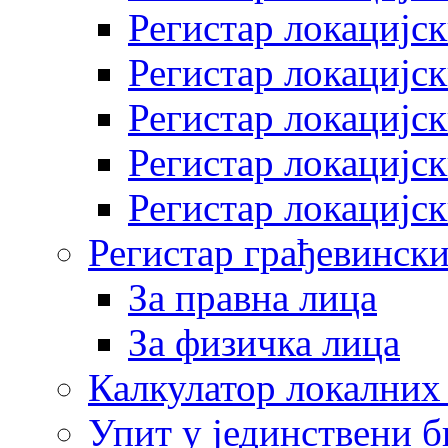
Регистар локацијск
Регистар локацијск
Регистар локацијск
Регистар локацијск
Регистар локацијск
Регистар грађевински
За правна лица
За физичка лица
Калкулатор локалних 
Упит у јединствени б