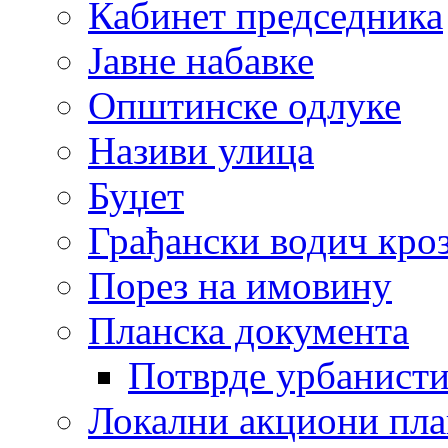
Кабинет председника
Јавне набавке
Општинске одлуке
Називи улица
Буџет
Грађански водич кроз
Порез на имовину
Планска документа
Потврде урбанисти
Локални акциони пл