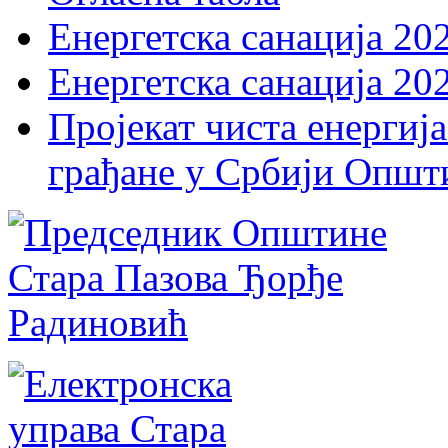
Енергетска санација 20
Енергетска санација 20
Пројекат чиста енергија
грађане у Србији Општ