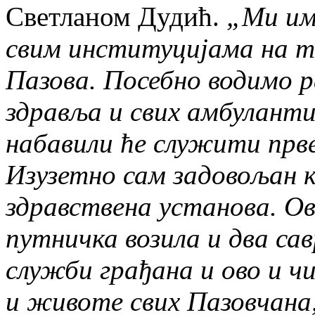
Светланом Дудић.
„Ми им
свим институцијама на 
Пазова. Посебно водимо 
здравља и свих амбуланти
набавили ће служити прв
Изузетно сам задовољан 
здравствена установа. О
путничка возила и два са
служби грађана и ово и ч
и животе свих Пазовчана,