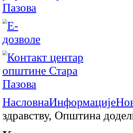
Насловна
Информације
Но
здравству, Општина додел