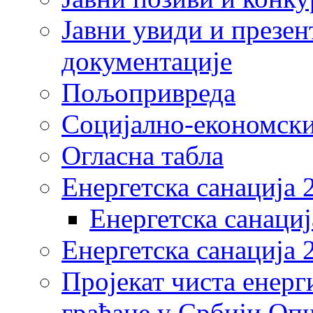
Јавни увиди и презен
документације
Пољопривреда
Социјално-економски
Огласна табла
Енергетска санација 
Енергетска санациј
Енергетска санација 
Пројекат чиста енерг
грађане у Србији Оп