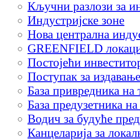
Кључни разлози за и
Индустријске зоне
Нова централна индус
GREENFIELD локаци
Постојећи инвестито
Поступак за издавање
База привредника на
База предузетника н
Водич за будуће пре
Канцеларија за локал