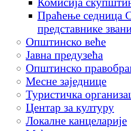
Комисија скупшти
Праћење седница С
представнике зван
Општинско веће
Јавна предузећа
Општинско правобра
Месне заједнице
Туристичка организа
Центaр за културу
Локалне канцеларије