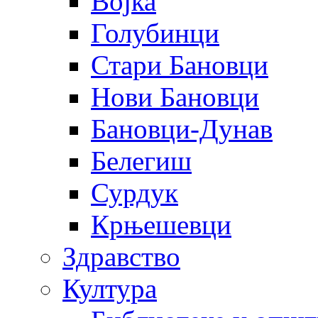
Војка
Голубинци
Стари Бановци
Нови Бановци
Бановци-Дунав
Белегиш
Сурдук
Крњешевци
Здравство
Култура