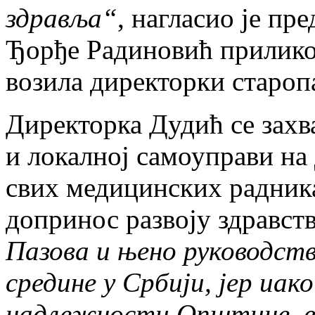
здравља“
, нагласио је пр
Ђорђе Радиновић прилико
возила директорки староп
Директорка Дудић се зах
и локалној самоуправи на
свих медицинских радника
допринос развоју здравств
Пазова и њено руководств
средине у Србији, јер иак
надлежности Општине, ве