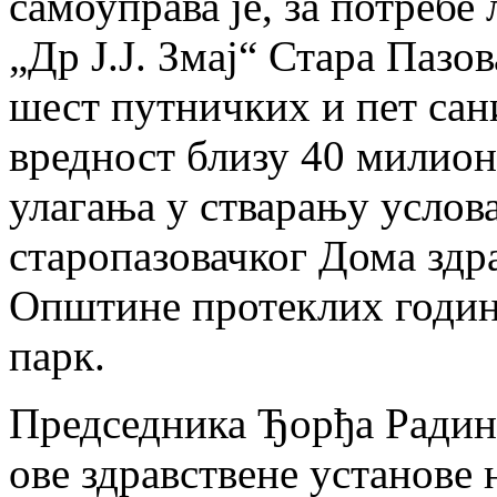
самоуправа је, за потребе
„Др Ј.Ј. Змај“ Стара Пазо
шест путничких и пет сани
вредност близу 40 милиона
улагања у стварању услов
старопазовачког Дома здра
Општине протеклих година
парк.
Председника Ђорђа Радино
ове здравствене установе 