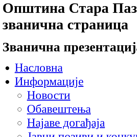
Општина Стара Пазо
званична страница
Званична презентаци
Насловна
Информације
Новости
Обавештења
Најаве догађаја
Јавни позиви и конку