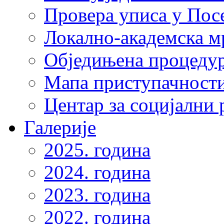
Провера уписа у Пос
Локално-академска 
Обједињена процеду
Мапа приступачности
Центар за социјални
Галерије
2025. година
2024. година
2023. година
2022. година