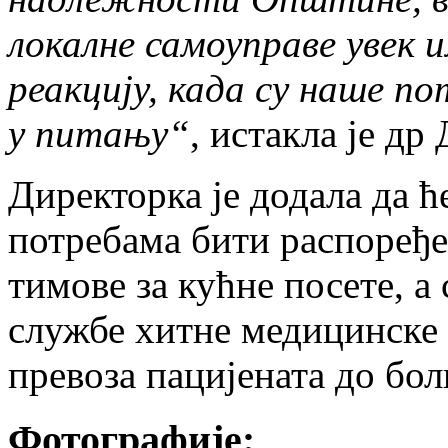
локалне самоуправе увек
реакцију, када су наше п
у питању“
, истакла је др
Директорка је додала да ћ
потребама бити распоређе
тимове за кућне посете, а
службе хитне медицинске 
превоза пацијената до бо
Фотографије: