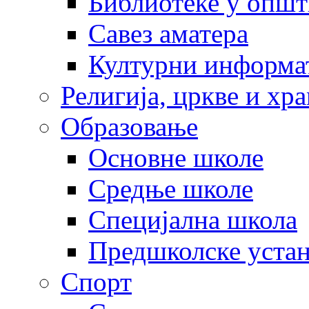
Библиотеке у опш
Савез аматера
Културни информа
Религија, цркве и хр
Образовање
Основне школе
Средње школе
Специјална школа
Предшколске уста
Спорт