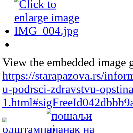
View the embedded image ga
https://starapazova.rs/infor
u-podrsci-zdravstvu-opstina
1.html#sigFreeId042dbbb9