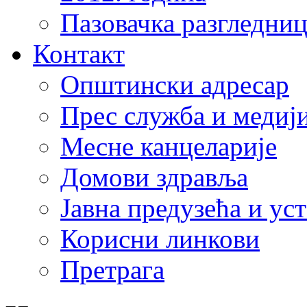
Пазовачка разгледниц
Контакт
Општински адресар
Прес служба и медиј
Месне канцеларије
Домови здравља
Јавна предузећа и ус
Корисни линкови
Претрага