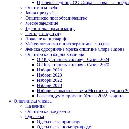
Праћење седница СО Стара Пазова – за предс
Општинско веће
Јавна предузећа
Општинско правобранилаштво
Месне заједнице
Туристичка организација
Центaр за културу
Локалне канцеларије
Међуопштинска и прекогранична сарадња
Женска одборничка мрежа општине Стара Пазова
Општинска изборна комисија
ОИК у сталном саставу - Сазив 2024
ОИК у сталном саставу - Сазив 2020
Избори 2024
Избори 2023
Избори 2022
Избори 2020
Избори за чланове савета Месних заједница 2
Референдум о промени Устава 2022. године
Општинска управа
Начелник
Општинска документа
Одељења
Одељење за привреду
Одељење за пољопривреду