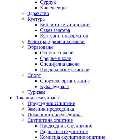
Сурдук
Крњешевци
Здравство
Култура
Библиотеке у општини
Савез аматера
Културни информатор
Религија, цркве и храмови
Образовање
Основне школе
Средње школе
Специјална школа
Предшколске установе
Спорт
Спортске организације
Кућа фудбала
Туризам
Локална самоуправа
Председник Општине
Заменик председника
Помоћници председника
Скупштина општине
Председник Скупштине
Радна тела скупштине
Комисија скупштине општине