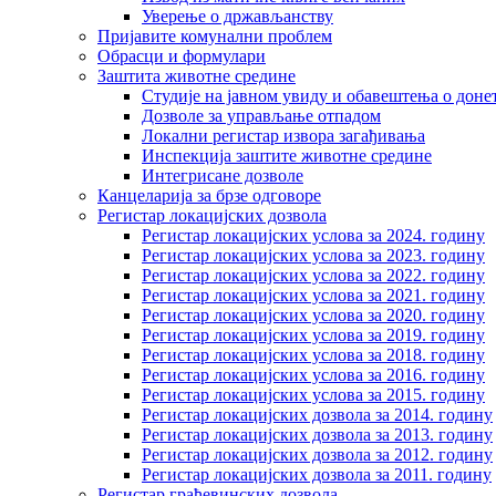
Уверење о држављанству
Пријавите комунални проблем
Обрасци и формулари
Заштита животне средине
Студије на јавном увиду и обавештења о дон
Дозволе за управљање отпадом
Локални регистар извора загађивања
Инспекција заштите животне средине
Интегрисане дозволе
Канцеларија за брзе одговоре
Регистар локацијских дозвола
Регистар локацијских услова за 2024. годину
Регистар локацијских услова за 2023. годину
Регистар локацијских услова за 2022. годину
Регистар локацијских услова за 2021. годину
Регистар локацијских услова за 2020. годину
Регистар локацијских услова за 2019. годину
Регистар локацијских услова за 2018. годину
Регистар локацијских услова за 2016. годину
Регистар локацијских услова за 2015. годину
Регистар локацијских дозвола за 2014. годину
Регистар локацијских дозвола за 2013. годину
Регистар локацијских дозвола за 2012. годину
Регистар локацијских дозвола за 2011. годину
Регистар грађевинских дозвола