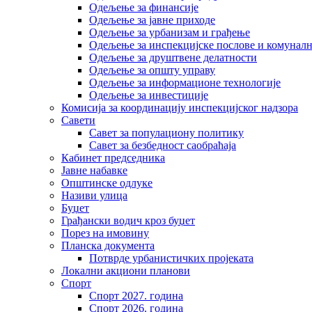
Одељење за финансије
Одељење за јавне приходе
Одељење за урбанизам и грађење
Одељење за инспекцијске послове и комуналн
Одељење за друштвене делатности
Одељење за општу управу
Одељење за информационе технологије
Одељење за инвестиције
Комисија за координацију инспекцијског надзора
Савети
Савет за популациону политику
Савет за безбедност саобраћаја
Кабинет председника
Јавне набавке
Општинске одлуке
Називи улица
Буџет
Грађански водич кроз буџет
Порез на имовину
Планска документа
Потврде урбанистичких пројеката
Локални акциони планови
Спорт
Спорт 2027. година
Спорт 2026. година