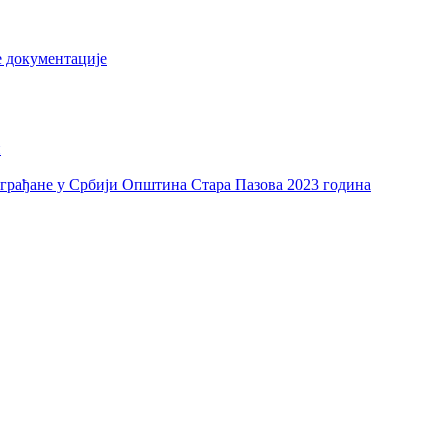
е документације
и
а грађане у Србији Општина Стара Пазова 2023 година