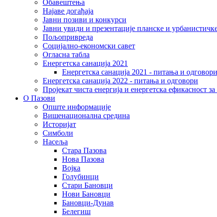
Обавештења
Најаве догађаја
Јавни позиви и конкурси
Јавни увиди и презентације планске и урбанистичк
Пољопривреда
Социјално-економски сaвет
Огласна табла
Енергетска санација 2021
Енергетска санација 2021 - питања и одговор
Енергетска санација 2022 - питања и одговори
Пројекат чиста енергија и енергетска ефикасност з
О Пазови
Опште информације
Вишенационална средина
Историјат
Симболи
Насеља
Стара Пазова
Нова Пазова
Војка
Голубинци
Стари Бановци
Нови Бановци
Бановци-Дунав
Белегиш