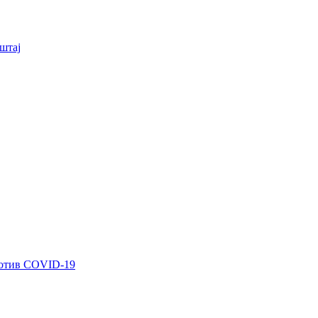
штај
ротив COVID-19