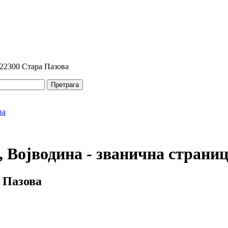
 22300 Стара Пазова
Претрага
 Војводина - званична страни
 Пазова