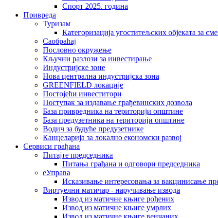
Спорт 2025. година
Привреда
Туризам
Категоризација угоститељских објеката за сме
Саобраћај
Пословно окружење
Кључни разлози за инвестирање
Индустријске зоне
Нова централна индустријска зона
GREENFIELD локације
Постојећи инвеститори
Поступак за издавање грађевинских дозвола
База привредника на територији општине
База предузетника на територији општине
Водич за будуће предузетнике
Канцеларија за локално економски развој
Сервиси грађана
Питајте председника
Питања грађана и одговори председника
еУправа
Исказивање интересовања за вакцинисање п
Виртуелни матичар - наручивање извода
Извод из матичне књиге рођених
Извод из матичне књиге умрлих
Извод из матичне књиге венчаних