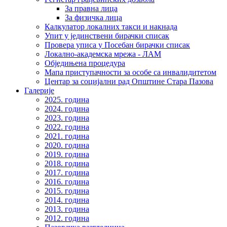
За правна лица
За физичка лица
Калкулатор локалних такси и накнада
Упит у јединствени бирачки списак
Провера уписа у Посебан бирачки списак
Локално-академска мрежа - ЛАМ
Обједињена процедура
Мапа приступачности за особе са инвалидитетом
Центар за социјални рад Општине Стара Пазова
Галерије
2025. година
2024. година
2023. година
2022. година
2021. година
2020. година
2019. година
2018. година
2017. година
2016. година
2015. година
2014. година
2013. година
2012. година