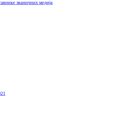
тавнике званичних медија
021