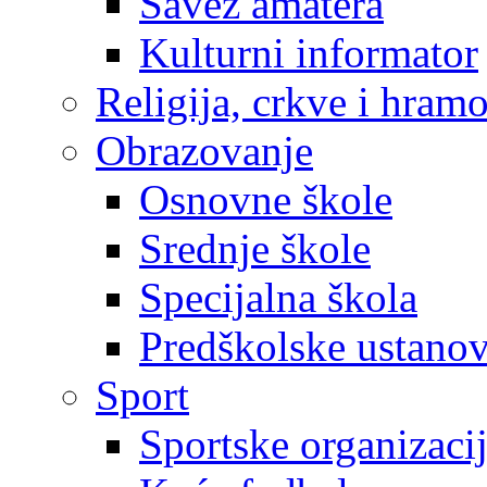
Savez amatera
Kulturni informator
Religija, crkve i hram
Obrazovanje
Osnovne škole
Srednje škole
Specijalna škola
Predškolske ustano
Sport
Sportske organizaci