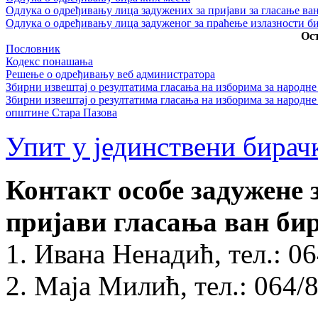
Одлука о одређивању лица задужених за пријави за гласање ван
Одлука о одређивању лица задуженог за праћење излазности би
Ос
Пословник
Кодекс понашања
Решење о одређивању веб администратора
Збирни извештај о резултатима гласања на изборима за народн
Збирни извештај о резултатима гласања на изборима за народ
општине Стара Пазова
Упит у јединствени бирач
Контакт особе задужене 
пријави гласања ван бир
1. Ивана Ненадић, тел.: 0
2. Маја Милић, тел.: 064/