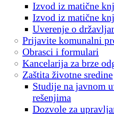
Izvod iz matične kn
Izvod iz matične kn
Uverenje o državlja
Prijavite komunalni p
Obrasci i formulari
Kancelarija za brze o
Zaštita životne sredine
Studije na javnom u
rešenjima
Dozvole za upravlj