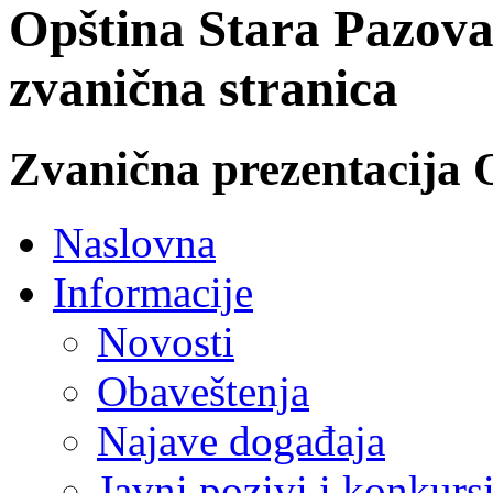
Opština Stara Pazova
zvanična stranica
Zvanična prezentacija 
Naslovna
Informacije
Novosti
Obaveštenja
Najave događaja
Javni pozivi i konkurs