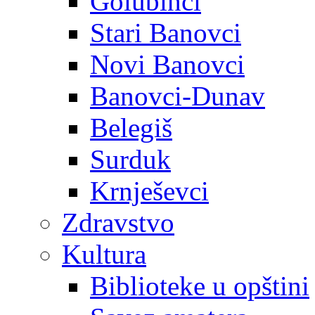
Golubinci
Stari Banovci
Novi Banovci
Banovci-Dunav
Belegiš
Surduk
Krnješevci
Zdravstvo
Kultura
Biblioteke u opštini