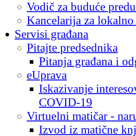
Vodič za buduće predu
Kancelarija za lokaln
Servisi građana
Pitajte predsednika
Pitanja građana i o
eUprava
Iskazivanje intereso
COVID-19
Virtuelni matičar - na
Izvod iz matične kn