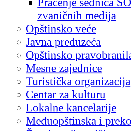
Praćenje sednica SO
zvaničnih medija
Opštinsko veće
Javna preduzeća
Opštinsko pravobranil
Mesne zajednice
Turistička organizacija
Centar za kulturu
Lokalne kancelarije
Međuopštinska i preko