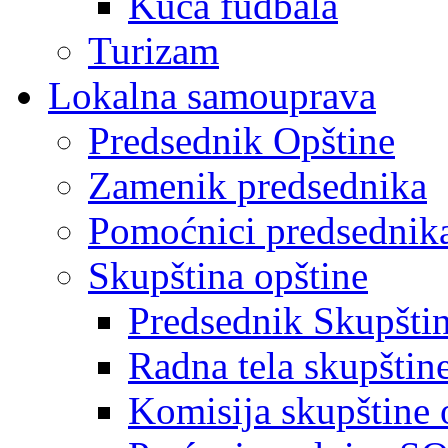
Kuća fudbala
Turizam
Lokalna samouprava
Predsednik Opštine
Zamenik predsednika
Pomoćnici predsednik
Skupština opštine
Predsednik Skupšti
Radna tela skupštin
Komisija skupštine 