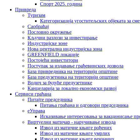
Спорт 2025. година
Привреда
Туризам
Категоризација угоститељских објеката за сме
Саобраћај
Пословно окружење
Кључни разлози за инвестирање
Индустријске зоне
Нова централна индустријска зона
GREENFIELD локације
Постојећи инвеститори
Поступак за издавање грађевинских дозвола
База привредника на територији општине
База предузетника на територији општине
Водич за будуће предузетнике
Канцеларија за локално економски развој
Сервиси грађана
Питајте председника
Питања грађана и одговори председника
еУправа
Исказивање интересовања за вакцинисање п
Виртуелни матичар - наручивање извода
Извод из матичне књиге рођених
Извод из матичне књиге умрлих
Извод из матичне књиге венчаних