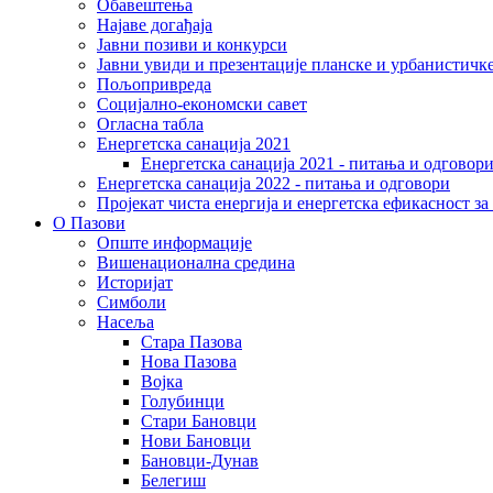
Обавештења
Најаве догађаја
Јавни позиви и конкурси
Јавни увиди и презентације планске и урбанистичк
Пољопривреда
Социјално-економски сaвет
Огласна табла
Енергетска санација 2021
Енергетска санација 2021 - питања и одговор
Енергетска санација 2022 - питања и одговори
Пројекат чиста енергија и енергетска ефикасност з
О Пазови
Опште информације
Вишенационална средина
Историјат
Симболи
Насеља
Стара Пазова
Нова Пазова
Војка
Голубинци
Стари Бановци
Нови Бановци
Бановци-Дунав
Белегиш