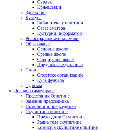
Сурдук
Крњешевци
Здравство
Култура
Библиотеке у општини
Савез аматера
Културни информатор
Религија, цркве и храмови
Образовање
Основне школе
Средње школе
Специјална школа
Предшколске установе
Спорт
Спортске организације
Кућа фудбала
Туризам
Локална самоуправа
Председник Општине
Заменик председника
Помоћници председника
Скупштина општине
Председник Скупштине
Радна тела скупштине
Комисија скупштине општине