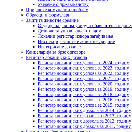
Уверење о држављанству
Пријавите комунални проблем
Обрасци и формулари
Заштита животне средине
Студије на јавном увиду и обавештења о дон
Дозволе за управљање отпадом
Локални регистар извора загађивања
Инспекција заштите животне средине
Интегрисане дозволе
Канцеларија за брзе одговоре
Регистар локацијских дозвола
Регистар локацијских услова за 2024. годину
Регистар локацијских услова за 2023. годину
Регистар локацијских услова за 2022. годину
Регистар локацијских услова за 2021. годину
Регистар локацијских услова за 2020. годину
Регистар локацијских услова за 2019. годину
Регистар локацијских услова за 2018. годину
Регистар локацијских услова за 2016. годину
Регистар локацијских услова за 2015. годину
Регистар локацијских дозвола за 2014. годину
Регистар локацијских дозвола за 2013. годину
Регистар локацијских дозвола за 2012. годину
Регистар локацијских дозвола за 2011. годину
Регистар грађевинских дозвола