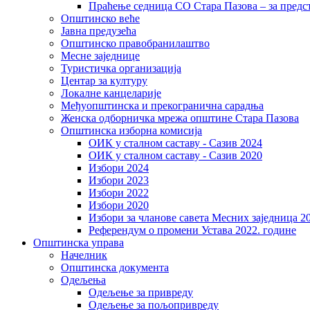
Праћење седница СО Стара Пазова – за предс
Општинско веће
Јавна предузећа
Општинско правобранилаштво
Месне заједнице
Туристичка организација
Центaр за културу
Локалне канцеларије
Међуопштинска и прекогранична сарадња
Женска одборничка мрежа општине Стара Пазова
Општинска изборна комисија
ОИК у сталном саставу - Сазив 2024
ОИК у сталном саставу - Сазив 2020
Избори 2024
Избори 2023
Избори 2022
Избори 2020
Избори за чланове савета Месних заједница 2
Референдум о промени Устава 2022. године
Општинска управа
Начелник
Општинска документа
Одељења
Одељење за привреду
Одељење за пољопривреду