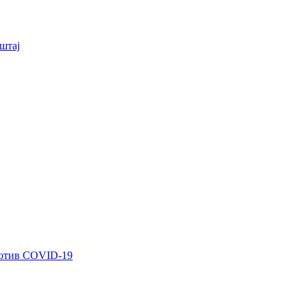
штај
ротив COVID-19