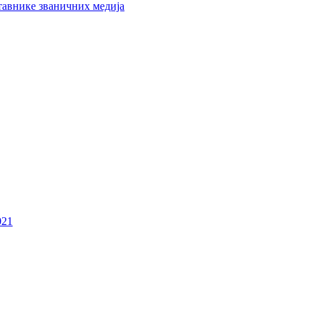
тавнике званичних медија
021