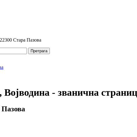
 22300 Стара Пазова
Претрага
 Војводина - званична страни
 Пазова