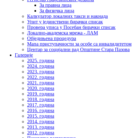
За правна лица
За физичка лица
Калкулатор локалних такси и накнада
Упит у јединствени бирачки списак
Провера уписа у Посебан бирачки списак
Локално-академска мрежа - ЛАМ
Обједињена процедура
Мапа приступачности за особе са инвалидитетом
Центар за социјални рад Општине Стара Пазова
Галерије
2025. година
2024. година
2023. година
2022. година
2021. година
2020. година
2019. година
2018. година
2017. година
2016. година
2015. година
2014. година
2013. година
2012. година