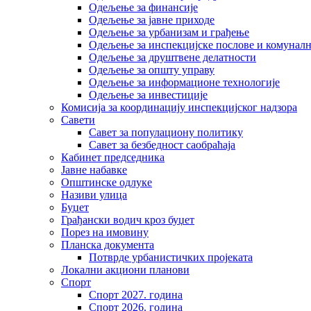
Одељење за финансије
Одељење за јавне приходе
Одељење за урбанизам и грађење
Одељење за инспекцијске послове и комуналн
Одељење за друштвене делатности
Одељење за општу управу
Одељење за информационе технологије
Одељење за инвестиције
Комисија за координацију инспекцијског надзора
Савети
Савет за популациону политику
Савет за безбедност саобраћаја
Кабинет председника
Јавне набавке
Општинске одлуке
Називи улица
Буџет
Грађански водич кроз буџет
Порез на имовину
Планска документа
Потврде урбанистичких пројеката
Локални акциони планови
Спорт
Спорт 2027. година
Спорт 2026. година