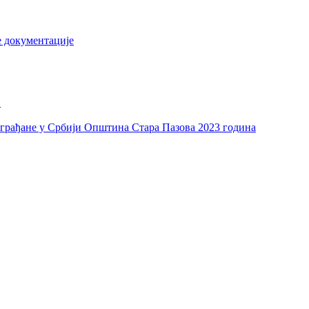
е документације
и
а грађане у Србији Општина Стара Пазова 2023 година