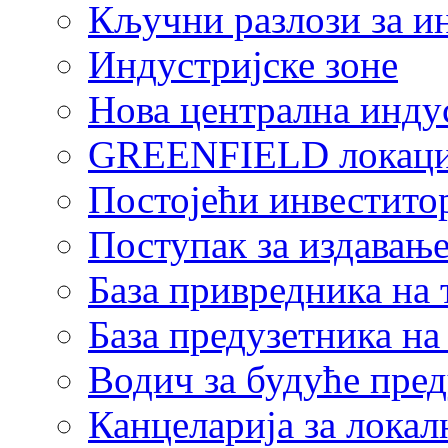
Кључни разлози за и
Индустријске зоне
Нова централна индус
GREENFIELD локаци
Постојећи инвестито
Поступак за издавање
База привредника на
База предузетника н
Водич за будуће пре
Канцеларија за локал