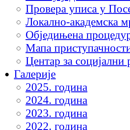
Провера уписа у Пос
Локално-академска 
Обједињена процеду
Мапа приступачности
Центар за социјални
Галерије
2025. година
2024. година
2023. година
2022. година