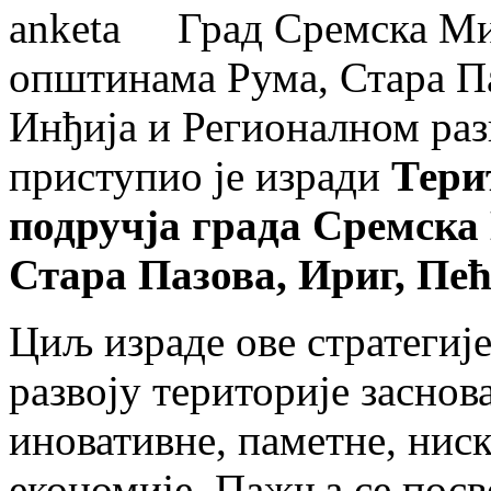
Град Сремска Ми
општинама Рума, Стара П
Инђија и Регионалном раз
приступио је изради
Тери
подручја града Сремска
Стара Пазова, Ириг, Пе
Циљ израде ове стратегиј
развоју територије засно
иновативне, паметне, нис
економије. Пажња се посве