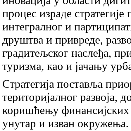
иновација у области дигит
процес израде стратегије
интегралног и партиципат
друштва и привреде, разво
градитељског наслеђа, пр
туризма, као и јачању урб
Стратегија поставља прио
територијалног развоја, 
коришћењу финансијских р
унутар и изван окружења.