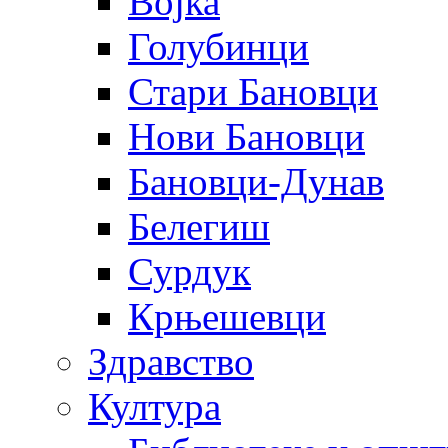
Војка
Голубинци
Стари Бановци
Нови Бановци
Бановци-Дунав
Белегиш
Сурдук
Крњешевци
Здравство
Култура