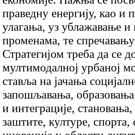
праведну енергију, као и
улагања, уз ублажавање и
променама, те спречавањ
Стратегијом треба да се д
мултимодалној урбаној мо
ставља на јачања социјал
запошљавања, образовања
и интеграције, становања,
заштите, културе, спорта,