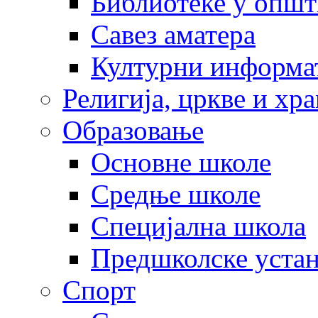
Библиотеке у опш
Савез аматера
Културни информа
Религија, цркве и хр
Образовање
Основне школе
Средње школе
Специјална школа
Предшколске уста
Спорт