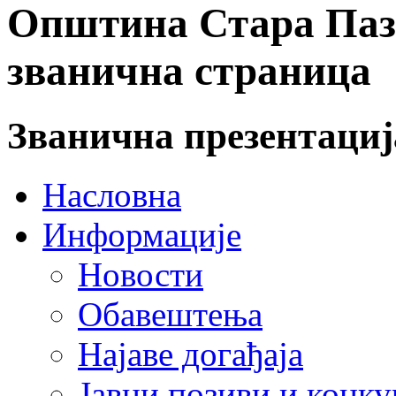
Општина Стара Пазо
званична страница
Званична презентаци
Насловна
Информације
Новости
Обавештења
Најаве догађаја
Јавни позиви и конку