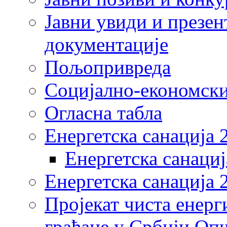
Јавни увиди и презен
документације
Пољопривреда
Социјално-економски
Огласна табла
Енергетска санација 
Енергетска санациј
Енергетска санација 
Пројекат чиста енерг
грађане у Србији Оп