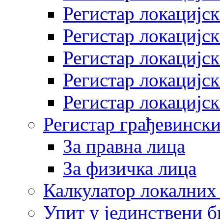
Регистар локацијск
Регистар локацијск
Регистар локацијск
Регистар локацијск
Регистар локацијск
Регистар грађевински
За правна лица
За физичка лица
Калкулатор локалних 
Упит у јединствени б