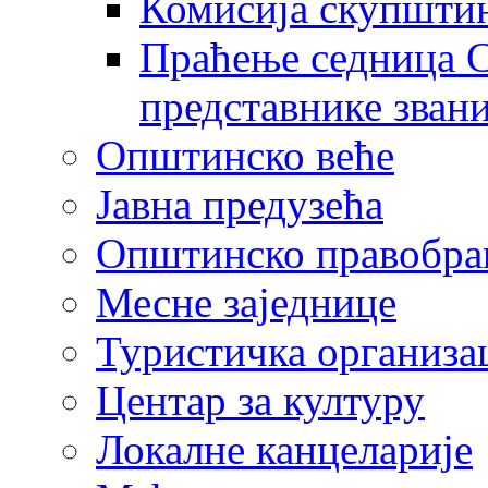
Комисија скупшти
Праћење седница С
представнике зван
Општинско веће
Јавна предузећа
Општинско правобра
Месне заједнице
Туристичка организа
Центaр за културу
Локалне канцеларије