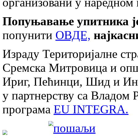
организовани у наредном 
Попуњавање упитника ј
попунити
ОВДЕ,
најкасни
Израду Територијалне стр
Сремска Митровица и опш
Ириг, Пећинци, Шид и Ин
у партнерству са Владом 
програма
EU INTEGRA.