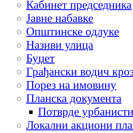
Кабинет председника
Јавне набавке
Општинске одлуке
Називи улица
Буџет
Грађански водич кроз
Порез на имовину
Планска документа
Потврде урбанисти
Локални акциони пл