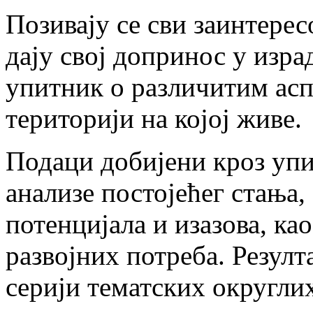
Позивају се сви заинтерес
дају свој допринос у изра
упитник о различитим асп
територији на којој живе.
Подаци добијени кроз упи
анализе постојећег стања,
потенцијала и изазова, ка
развојних потреба. Резулт
серији тематских округлих