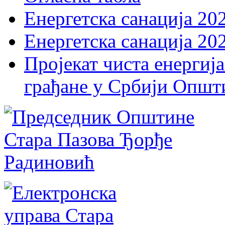
Енергетска санација 20
Енергетска санација 20
Пројекат чиста енергија
грађане у Србији Општ