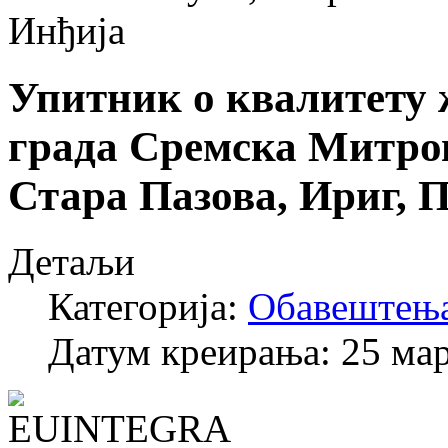
Инђија
Упитник о квалитету 
града Сремска Митро
Стара Пазова, Ириг, 
Детаљи
Категорија:
Обавештењ
Датум креирања: 25 ма