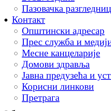
Пазовачка разгледниц
Контакт
Општински адресар
Прес служба и медиј
Месне канцеларије
Домови здравља
Јавна предузећа и ус
Корисни линкови
Претрага