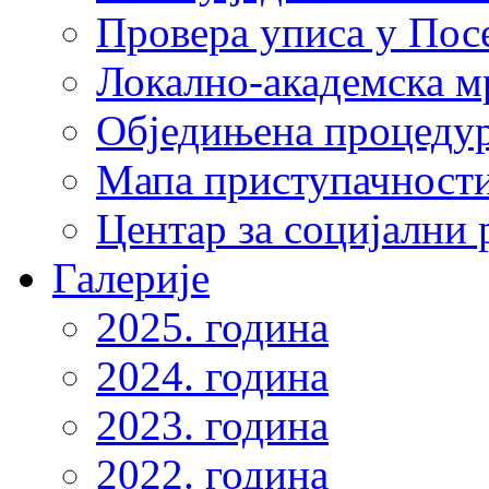
Провера уписа у Пос
Локално-академска 
Обједињена процеду
Мапа приступачности
Центар за социјални
Галерије
2025. година
2024. година
2023. година
2022. година