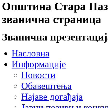
Општина Стара Пазо
званична страница
Званична презентаци
Насловна
Информације
Новости
Обавештења
Најаве догађаја
Јавни позиви и конку