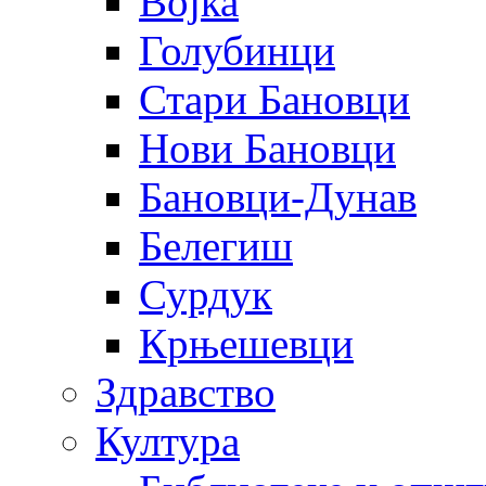
Војка
Голубинци
Стари Бановци
Нови Бановци
Бановци-Дунав
Белегиш
Сурдук
Крњешевци
Здравство
Култура