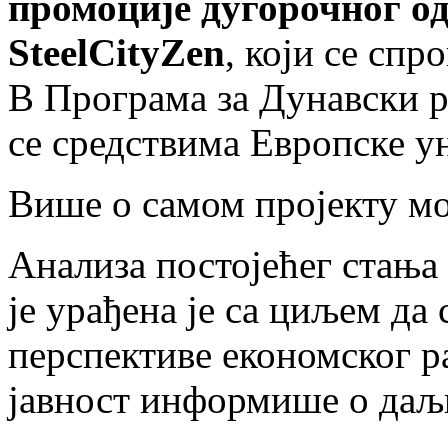
промоције дугорочног од
SteelCityZen
, који се спр
B Програма за Дунавски р
се средствима Европске ун
Више о самом пројекту м
Анализа постојећег стања
је урађена је са циљем да
перспективе економског ра
јавност информише о даљ