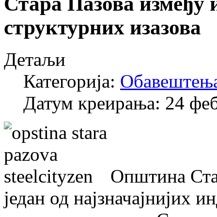
Стара Пазова између 
структурних изазова
Детаљи
Категорија:
Обавештењ
Датум креирања: 24 фе
Општина Стар
један од најзначајнијих и