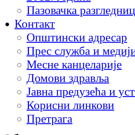
Пазовачка разгледниц
Контакт
Општински адресар
Прес служба и медиј
Месне канцеларије
Домови здравља
Јавна предузећа и ус
Корисни линкови
Претрага