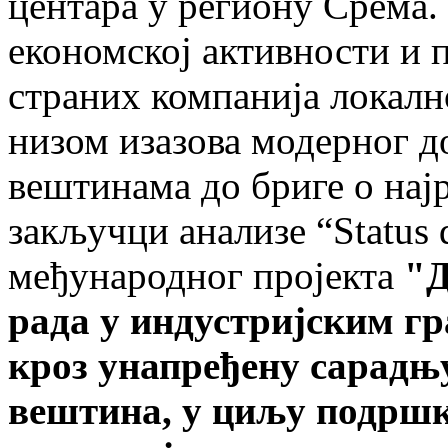
центара у региону Срема.
економској активности и 
страних компанија локалн
низом изазова модерног д
вештинама до бриге о нај
закључци анализе “Status 
међународног пројекта
"Д
рада у индустријским г
кроз унапређену сарадњ
вештина, у циљу подршк