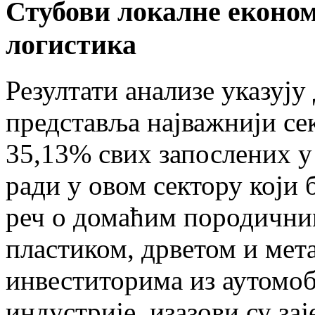
Стубови локалне економ
логистика
Резултати анализе указују
представља најважнији се
35,13% свих запослених у
ради у овом сектору који 
реч о домаћим породичним
пластиком, дрветом и мет
инвеститорима из аутомо
индустрије, изазови су за