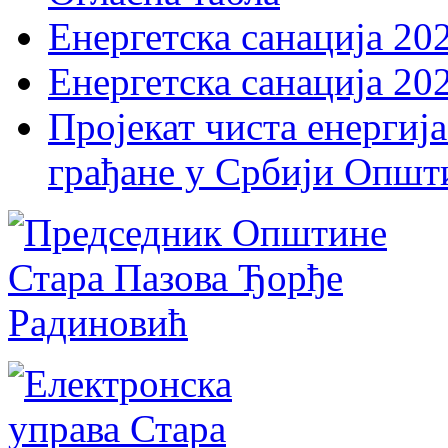
Енергетска санација 20
Енергетска санација 20
Пројекат чиста енергија
грађане у Србији Општ