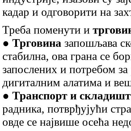
кадар и одговорити на зах
Треба поменути и
трговин
●
Трговина
запошљава ск
стабилна, ова грана се бо
запослених и потребом за
дигиталним алатима и ве
●
Транспорт и складиш
радника, потврђујући стр
овде се највише осећа нед