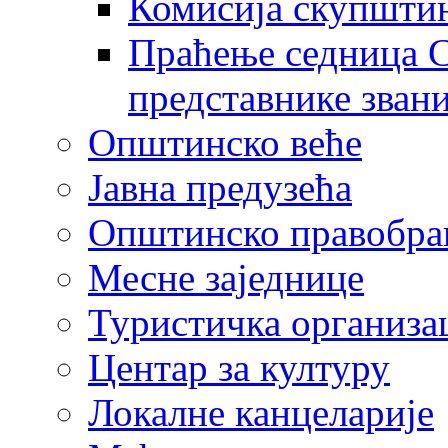
Комисија скупшти
Праћење седница С
представнике зван
Општинско веће
Јавна предузећа
Општинско правобра
Месне заједнице
Туристичка организа
Центaр за културу
Локалне канцеларије