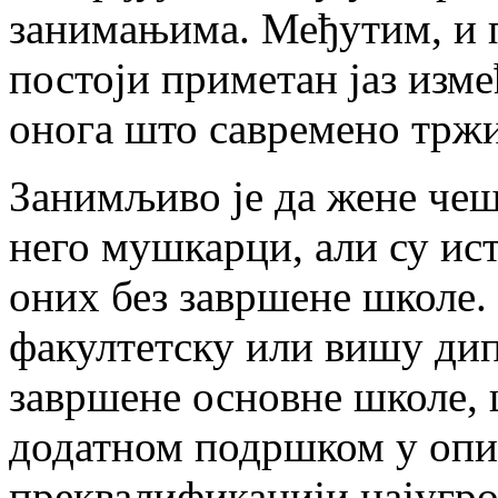
занимањима. Међутим, и п
постоји приметан јаз изме
онога што савремено тржи
Занимљиво је да жене чеш
него мушкарци, али су ис
оних без завршене школе
факултетску или вишу ди
завршене основне школе, ш
додатном подршком у оп
преквалификацији најугр