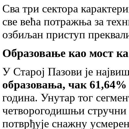
Сва три сектора карактер
све већа потражња за тех
озбиљан приступ преквал
Образовање као мост ка
У Старој Пазови је најв
образовања, чак 61,64%
година. Унутар тог сегмен
четворогодишњи стручни
потврђује снажну усмерен