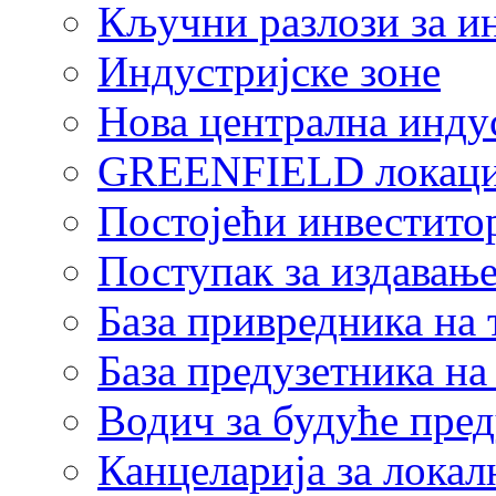
Кључни разлози за и
Индустријске зоне
Нова централна индус
GREENFIELD локаци
Постојећи инвестито
Поступак за издавање
База привредника на
База предузетника н
Водич за будуће пре
Канцеларија за локал