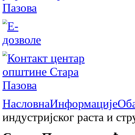
Насловна
Информације
Об
индустријског раста и стр