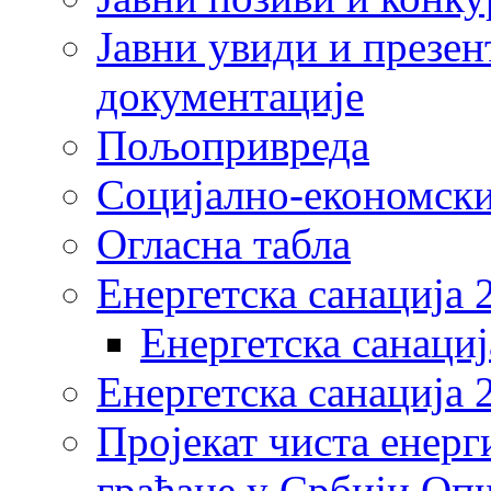
Јавни увиди и презен
документације
Пољопривреда
Социјално-економски
Огласна табла
Енергетска санација 
Енергетска санациј
Енергетска санација 
Пројекат чиста енерг
грађане у Србији Оп