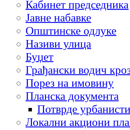
Кабинет председника
Јавне набавке
Општинске одлуке
Називи улица
Буџет
Грађански водич кроз
Порез на имовину
Планска документа
Потврде урбанисти
Локални акциони пл