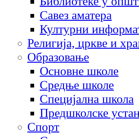
Библиотеке у опш
Савез аматера
Културни информа
Религија, цркве и хр
Образовање
Основне школе
Средње школе
Специјална школа
Предшколске уста
Спорт