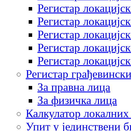
Регистар локацијск
Регистар локацијск
Регистар локацијск
Регистар локацијск
Регистар локацијск
Регистар грађевински
За правна лица
За физичка лица
Калкулатор локалних 
Упит у јединствени б