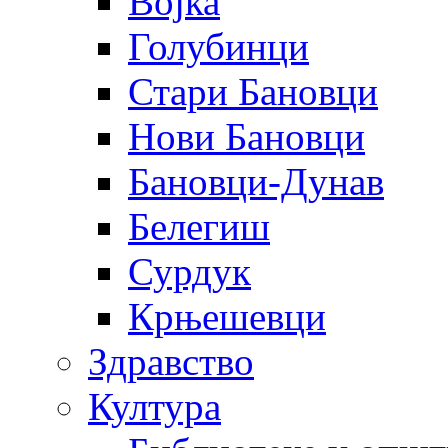
Војка
Голубинци
Стари Бановци
Нови Бановци
Бановци-Дунав
Белегиш
Сурдук
Крњешевци
Здравство
Култура