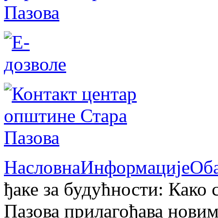
Насловна
Информације
Об
ђаке за будућности: Како
Пазова прилагођава новим