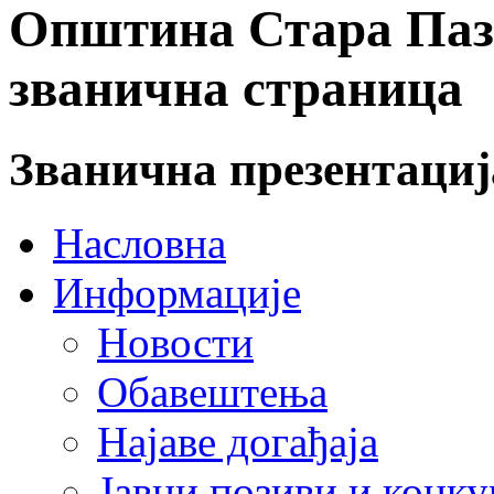
Општина Стара Пазо
званична страница
Званична презентаци
Насловна
Информације
Новости
Обавештења
Најаве догађаја
Јавни позиви и конку