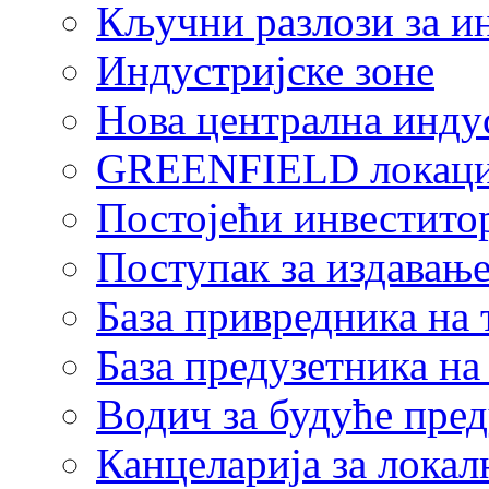
Кључни разлози за и
Индустријске зоне
Нова централна индус
GREENFIELD локаци
Постојећи инвестито
Поступак за издавање
База привредника на
База предузетника н
Водич за будуће пре
Канцеларија за локал