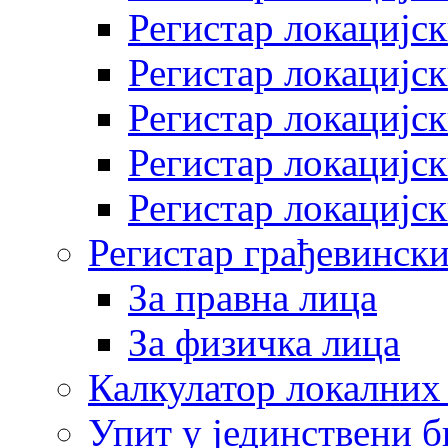
Регистар локацијск
Регистар локацијск
Регистар локацијск
Регистар локацијск
Регистар локацијск
Регистар грађевински
За правна лица
За физичка лица
Калкулатор локалних 
Упит у јединствени б