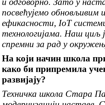
и одговорно. Зато у наст
посвећујемо обновљивим и
ефикасности, IoT систе
технологијама. Наш циљ ј
спремни за рад у окружењу
На који начин школа пр
како би припремила учен
развијају?
Техничка школа Стара Па
модернизацији наставе. С