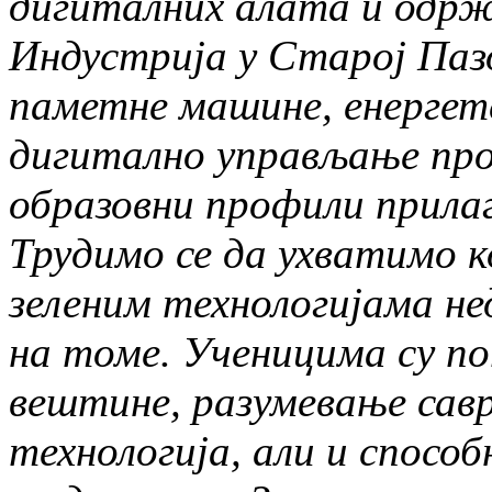
дигиталних алата и одр
Индустрија у Старој Пазо
паметне машине, енергет
дигитално управљање про
образовни профили прила
Трудимо се да ухватимо ко
зеленим технологијама н
на томе. Ученицима су п
вештине, разумевање сав
технологија, али и спос