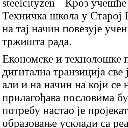
Кроз учешће 
Техничка школа у Старој 
на тај начин повезује уче
тржишта рада.
Економске и технолошке п
дигитална транзиција све 
али и на начин на који се
прилагођава пословима бу
потребу настао је пројекат
образовање усклади са ре