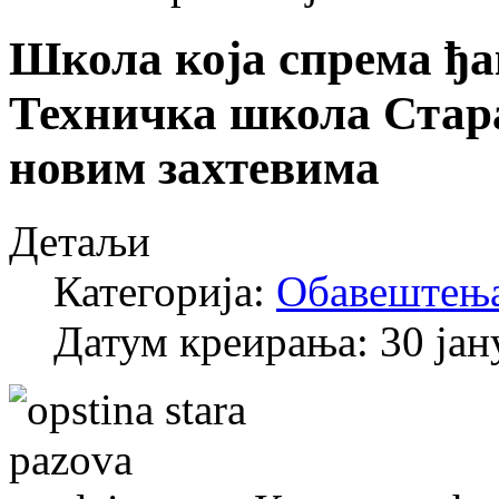
Школа која спрема ђак
Техничка школа Стар
новим захтевима
Детаљи
Категорија:
Обавештењ
Датум креирања: 30 јан