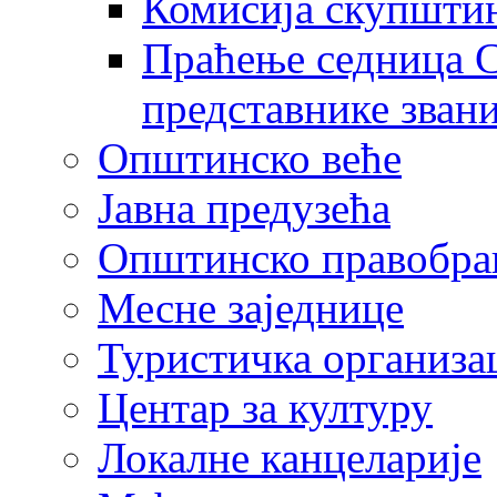
Комисија скупшти
Праћење седница С
представнике зван
Општинско веће
Јавна предузећа
Општинско правобра
Месне заједнице
Туристичка организа
Центaр за културу
Локалне канцеларије