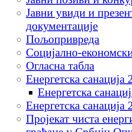
Јавни увиди и презен
документације
Пољопривреда
Социјално-економски
Огласна табла
Енергетска санација 
Енергетска санациј
Енергетска санација 
Пројекат чиста енерг
грађане у Србији Оп