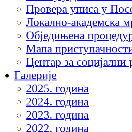
Провера уписа у Пос
Локално-академска 
Обједињена процеду
Мапа приступачности
Центар за социјални
Галерије
2025. година
2024. година
2023. година
2022. година