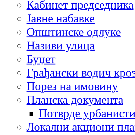
Кабинет председника
Јавне набавке
Општинске одлуке
Називи улица
Буџет
Грађански водич кроз
Порез на имовину
Планска документа
Потврде урбанисти
Локални акциони пл