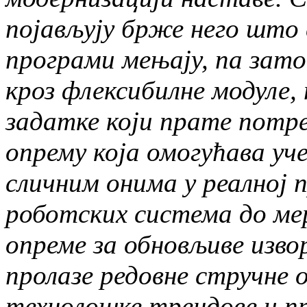
појављују брже него што 
програми мењају, па зато
кроз флексибилне модуле,
задатке који прате потр
опрему која омогућава уч
сличним онима у реалној
роботских система до ме
опреме за обновљиве изво
пролазе редовне стручне 
технолошке трендове и пр