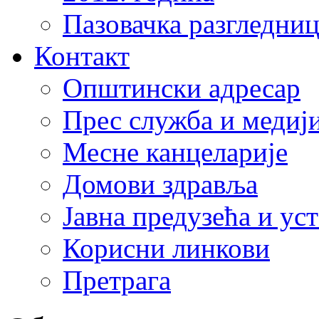
Пазовачка разгледниц
Контакт
Општински адресар
Прес служба и медиј
Месне канцеларије
Домови здравља
Јавна предузећа и ус
Корисни линкови
Претрага