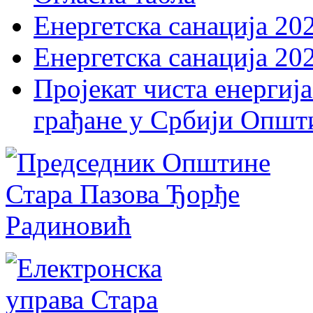
Енергетска санација 20
Енергетска санација 20
Пројекат чиста енергија
грађане у Србији Општ