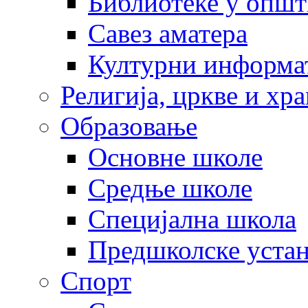
Библиотеке у опш
Савез аматера
Културни информа
Религија, цркве и хр
Образовање
Основне школе
Средње школе
Специјална школа
Предшколске уста
Спорт