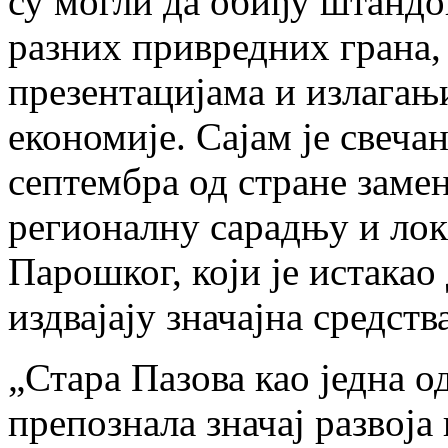
су могли да обиђу штандо
разних привредних грана, 
презентацијама и излагањ
економије. Сајам је свечан
септембра од стране замен
регионалну сарадњу и лок
Парошког, који је истакао
издвајају значајна средств
„Стара Пазова као једна о
препознала значај развоја