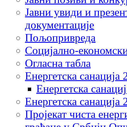
Јавни увиди и презен
документације
Пољопривреда
Социјално-економски
Огласна табла
Енергетска санација 
Енергетска санациј
Енергетска санација 
Пројекат чиста енерг
грађане у Србији Оп