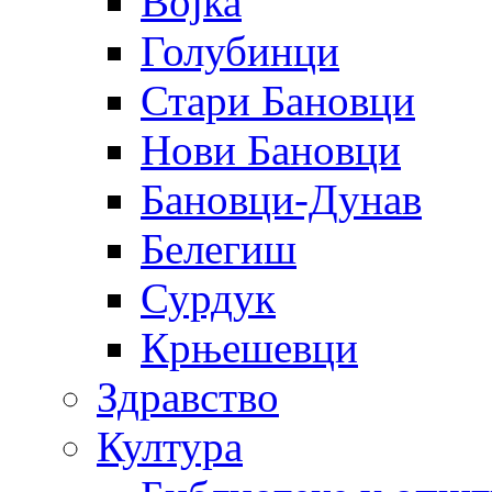
Војка
Голубинци
Стари Бановци
Нови Бановци
Бановци-Дунав
Белегиш
Сурдук
Крњешевци
Здравство
Култура