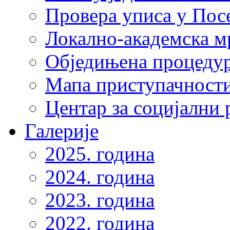
Провера уписа у Пос
Локално-академска 
Обједињена процеду
Мапа приступачности
Центар за социјални
Галерије
2025. година
2024. година
2023. година
2022. година