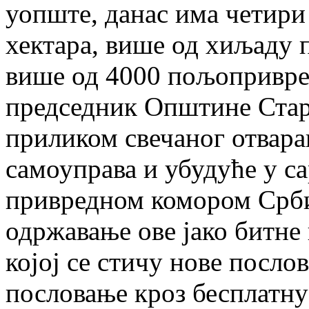
уопште, данас има четири
хектара, више од хиљаду 
више од 4000 пољопривред
председник Општине Стар
приликом свечаног отвара
самоуправа и убудуће у с
привредном комором Србиј
одржавање ове јако битне
којој се стичу нове посло
пословање кроз бесплатну