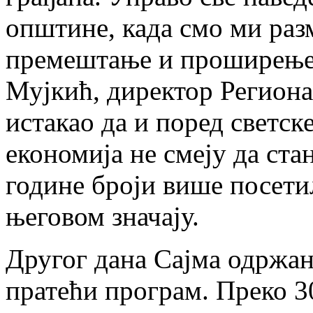
општине, када смо ми раз
премештање и проширење 
Мујкић, директор Региона
истакао да и поред светск
економија не смеју да стан
године броји више посетил
његовом значају.
Другог дана Сајма одржан
пратећи програм. Преко 3