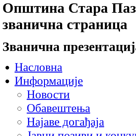
Општина Стара Пазо
званична страница
Званична презентаци
Насловна
Информације
Новости
Обавештења
Најаве догађаја
Јавни позиви и конку