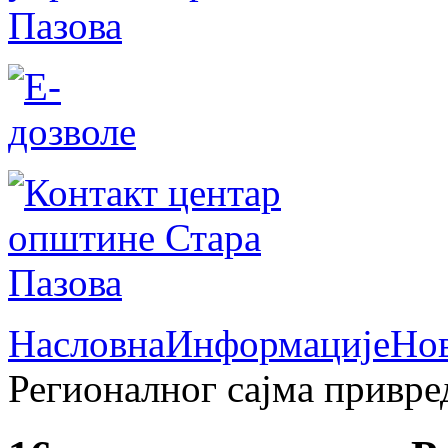
Насловна
Информације
Но
Регионалног сајма привре