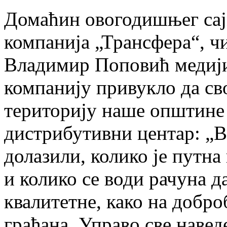
Домаћин овогодишњег сај
компанија „Трансфера“, чи
Владимир Поповић медији
компанију привукло да св
територију наше општине 
дистрибутивни центар: „В
долазили, колико је путна
и колико се води рачуна д
квалитетне, како на добро
грађана. Управо све навед