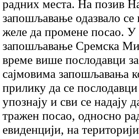
радних места. На позив Н
запошљавање одазвало се п
желе да промене посао. У
запошљавање Сремска Мит
време више послодавци за
сајмовима запошљавања к
прилику да се послодавци
упознају и сви се надају д
тражен посао, односно ра
евиденцији, на териториј