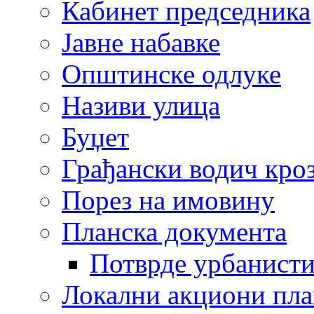
Кабинет председника
Јавне набавке
Општинске одлуке
Називи улица
Буџет
Грађански водич кроз
Порез на имовину
Планска документа
Потврде урбанисти
Локални акциони пл