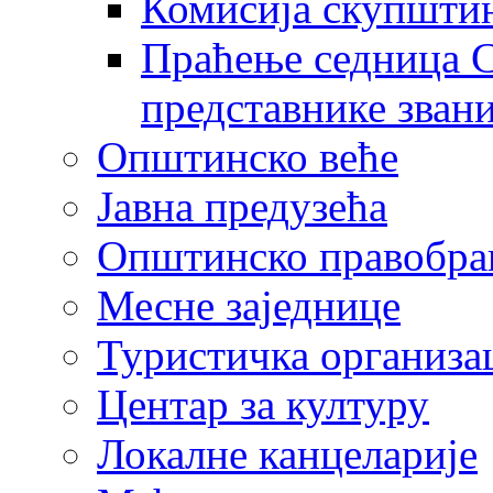
Комисија скупшти
Праћење седница С
представнике зван
Општинско веће
Јавна предузећа
Општинско правобра
Месне заједнице
Туристичка организа
Центaр за културу
Локалне канцеларије