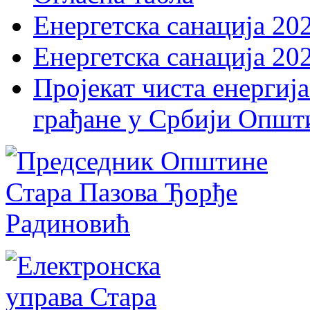
Енергетска санација 20
Енергетска санација 20
Пројекат чиста енергија
грађане у Србији Општ