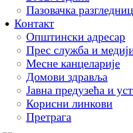
Пазовачка разгледниц
Контакт
Општински адресар
Прес служба и медиј
Месне канцеларије
Домови здравља
Јавна предузећа и ус
Корисни линкови
Претрага