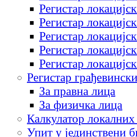
Регистар локацијск
Регистар локацијск
Регистар локацијск
Регистар локацијск
Регистар локацијск
Регистар грађевински
За правна лица
За физичка лица
Калкулатор локалних 
Упит у јединствени б