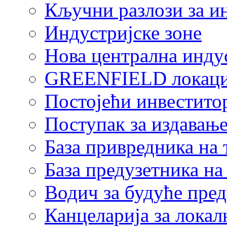
Кључни разлози за и
Индустријске зоне
Нова централна индус
GREENFIELD локаци
Постојећи инвестито
Поступак за издавање
База привредника на
База предузетника н
Водич за будуће пре
Канцеларија за локал