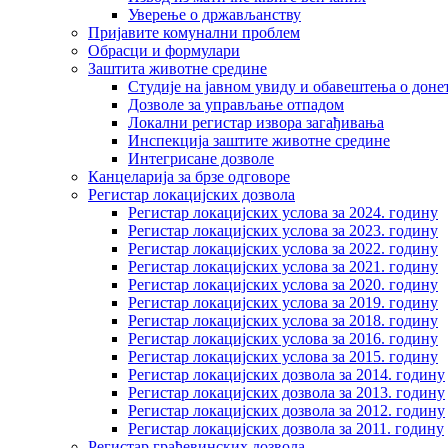
Уверење о држављанству
Пријавите комунални проблем
Обрасци и формулари
Заштита животне средине
Студије на јавном увиду и обавештења о дон
Дозволе за управљање отпадом
Локални регистар извора загађивања
Инспекција заштите животне средине
Интегрисане дозволе
Канцеларија за брзе одговоре
Регистар локацијских дозвола
Регистар локацијских услова за 2024. годину
Регистар локацијских услова за 2023. годину
Регистар локацијских услова за 2022. годину
Регистар локацијских услова за 2021. годину
Регистар локацијских услова за 2020. годину
Регистар локацијских услова за 2019. годину
Регистар локацијских услова за 2018. годину
Регистар локацијских услова за 2016. годину
Регистар локацијских услова за 2015. годину
Регистар локацијских дозвола за 2014. годину
Регистар локацијских дозвола за 2013. годину
Регистар локацијских дозвола за 2012. годину
Регистар локацијских дозвола за 2011. годину
Регистар грађевинских дозвола