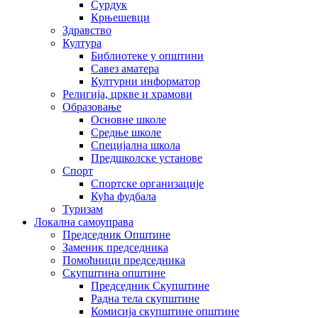
Сурдук
Крњешевци
Здравство
Култура
Библиотеке у општини
Савез аматера
Културни информатор
Религија, цркве и храмови
Образовање
Основне школе
Средње школе
Специјална школа
Предшколске установе
Спорт
Спортске организације
Кућа фудбала
Туризам
Локална самоуправа
Председник Општине
Заменик председника
Помоћници председника
Скупштина општине
Председник Скупштине
Радна тела скупштине
Комисија скупштине општине