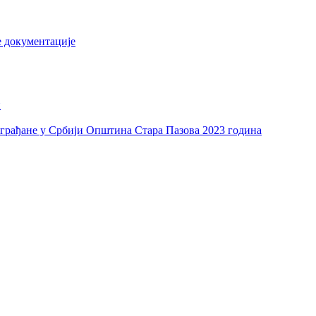
е документације
и
а грађане у Србији Општина Стара Пазова 2023 година