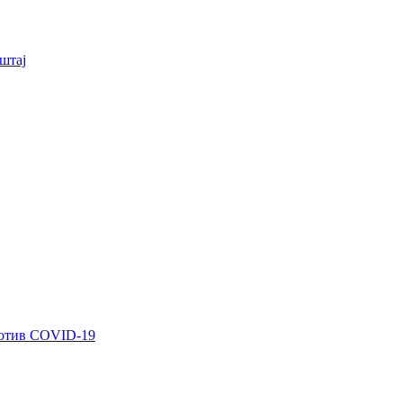
штај
ротив COVID-19