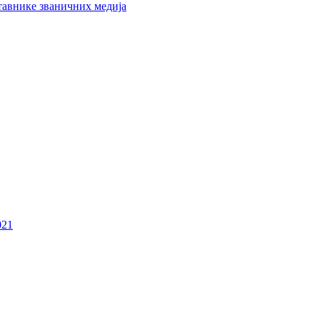
тавнике званичних медија
021