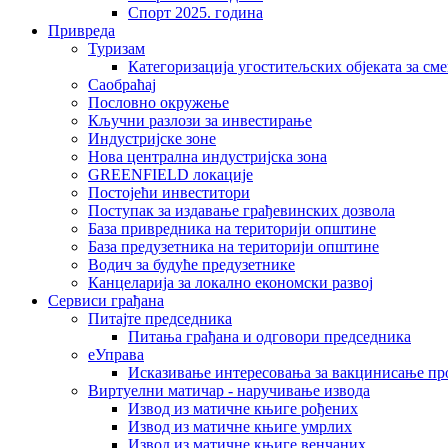
Спорт 2025. година
Привреда
Туризам
Категоризација угоститељских објеката за сме
Саобраћај
Пословно окружење
Кључни разлози за инвестирање
Индустријске зоне
Нова централна индустријска зона
GREENFIELD локације
Постојећи инвеститори
Поступак за издавање грађевинских дозвола
База привредника на територији општине
База предузетника на територији општине
Водич за будуће предузетнике
Канцеларија за локално економски развој
Сервиси грађана
Питајте председника
Питања грађана и одговори председника
еУправа
Исказивање интересовања за вакцинисање п
Виртуелни матичар - наручивање извода
Извод из матичне књиге рођених
Извод из матичне књиге умрлих
Извод из матичне књиге венчаних