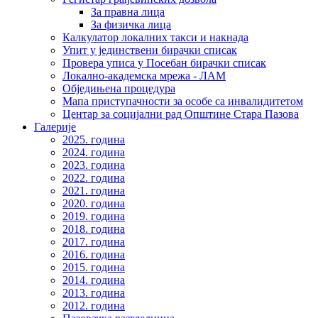
За правна лица
За физичка лица
Калкулатор локалних такси и накнада
Упит у јединствени бирачки списак
Провера уписа у Посебан бирачки списак
Локално-академска мрежа - ЛАМ
Обједињена процедура
Мапа приступачности за особе са инвалидитетом
Центар за социјални рад Општине Стара Пазова
Галерије
2025. година
2024. година
2023. година
2022. година
2021. година
2020. година
2019. година
2018. година
2017. година
2016. година
2015. година
2014. година
2013. година
2012. година