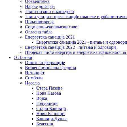
Обавештења
Најаве догађаја
Јавни позиви и конкурси
Јавни увиди и презентације планске и урбанистичк
Пољопривреда
Социјално-економски сaвет
Огласна табла
Енергетска санација 2021
Енергетска санација 2021 - питања и одговор
Енергетска санација 2022 - питања и одговори
Пројекат чиста енергија и енергетска ефикасност з
О Пазови
Опште информације
Вишенационална средина
Историјат
Симболи
Насеља
Стара Пазова
Нова Пазова
Војка
Голубинци
Стари Бановци
Нови Бановци
Бановци-Дунав
Белегиш