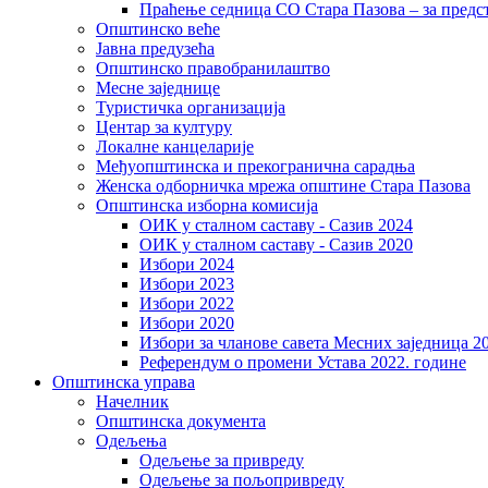
Праћење седница СО Стара Пазова – за предс
Општинско веће
Јавна предузећа
Општинско правобранилаштво
Месне заједнице
Туристичка организација
Центaр за културу
Локалне канцеларије
Међуопштинска и прекогранична сарадња
Женска одборничка мрежа општине Стара Пазова
Општинска изборна комисија
ОИК у сталном саставу - Сазив 2024
ОИК у сталном саставу - Сазив 2020
Избори 2024
Избори 2023
Избори 2022
Избори 2020
Избори за чланове савета Месних заједница 2
Референдум о промени Устава 2022. године
Општинска управа
Начелник
Општинска документа
Одељења
Одељење за привреду
Одељење за пољопривреду