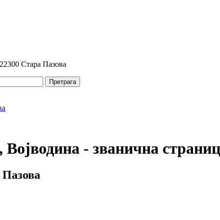
 22300 Стара Пазова
Претрага
 Војводина - званична страни
 Пазова