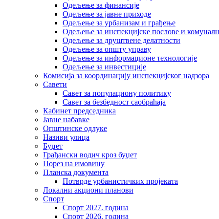
Одељење за финансије
Одељење за јавне приходе
Одељење за урбанизам и грађење
Одељење за инспекцијске послове и комуналн
Одељење за друштвене делатности
Одељење за општу управу
Одељење за информационе технологије
Одељење за инвестиције
Комисија за координацију инспекцијског надзора
Савети
Савет за популациону политику
Савет за безбедност саобраћаја
Кабинет председника
Јавне набавке
Општинске одлуке
Називи улица
Буџет
Грађански водич кроз буџет
Порез на имовину
Планска документа
Потврде урбанистичких пројеката
Локални акциони планови
Спорт
Спорт 2027. година
Спорт 2026. година