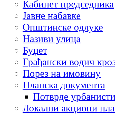
Кабинет председника
Јавне набавке
Општинске одлуке
Називи улица
Буџет
Грађански водич кроз
Порез на имовину
Планска документа
Потврде урбанисти
Локални акциони пл