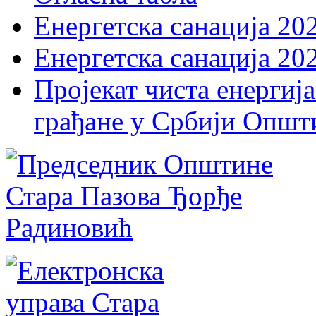
Енергетска санација 20
Енергетска санација 20
Пројекат чиста енергија
грађане у Србији Општ