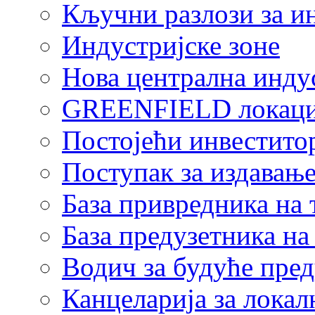
Кључни разлози за и
Индустријске зоне
Нова централна индус
GREENFIELD локаци
Постојећи инвестито
Поступак за издавање
База привредника на
База предузетника н
Водич за будуће пре
Канцеларија за локал