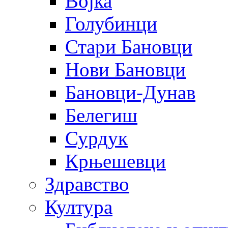
Војка
Голубинци
Стари Бановци
Нови Бановци
Бановци-Дунав
Белегиш
Сурдук
Крњешевци
Здравство
Култура