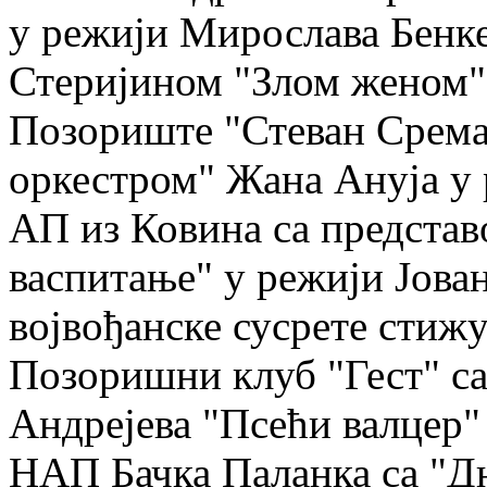
у режији Мирослава Бенке
Стеријином "Злом женом" 
Позориште "Стеван Срема
оркестром" Жана Ануја у
АП из Ковина са представ
васпитање" у режији Јован
војвођанске сусрете стиж
Позоришни клуб "Гест" с
Андрејева "Псећи валцер"
НАП Бачка Паланка са "Дн