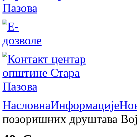
Насловна
Информације
Но
позоришних друштава Во