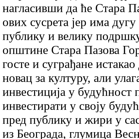
нагласивши да ће Стара П
ових сусрета јер има дуг
публику и велику подршк
општине Стара Пазова Гор
госте и суграђане истакао
новац за културу, али ула
инвестиција у будућност п
инвестирати у своју буду
пред публику и жири у с
из Београда, глумица Ве