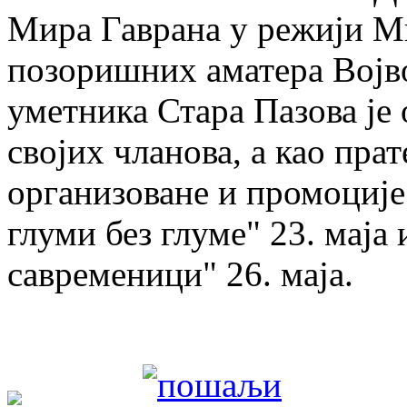
Мира Гаврана у режији Ми
позоришних аматера Војв
уметника Стара Пазова је
својих чланова, а као пра
организоване и промоције
глуми без глуме" 23. маја
савременици" 26. маја.