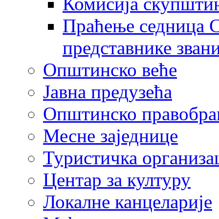
Комисија скупшти
Праћење седница С
представнике зван
Општинско веће
Јавна предузећа
Општинско правобра
Месне заједнице
Туристичка организа
Центaр за културу
Локалне канцеларије