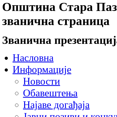
Општина Стара Пазо
званична страница
Званична презентаци
Насловна
Информације
Новости
Обавештења
Најаве догађаја
Јавни позиви и конку