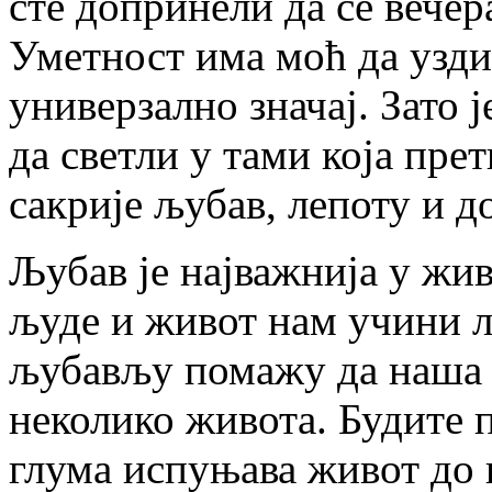
сте допринели да се вече
Уметност има моћ да узди
универзално значај. Зато 
да светли у тами која пре
сакрије љубав, лепоту и д
Љубав је најважнија у жив
људе и живот нам учини л
љубављу помажу да наша
неколико живота. Будите 
глума испуњава живот до 