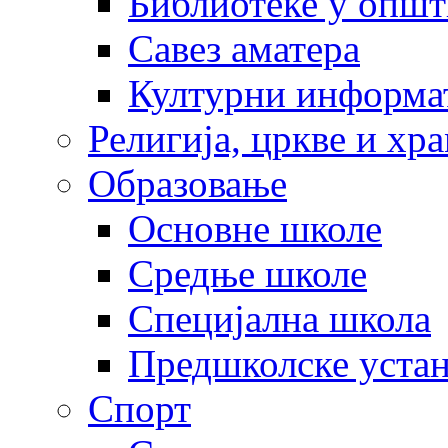
Библиотеке у опш
Савез аматера
Културни информа
Религија, цркве и хр
Образовање
Основне школе
Средње школе
Специјална школа
Предшколске уста
Спорт