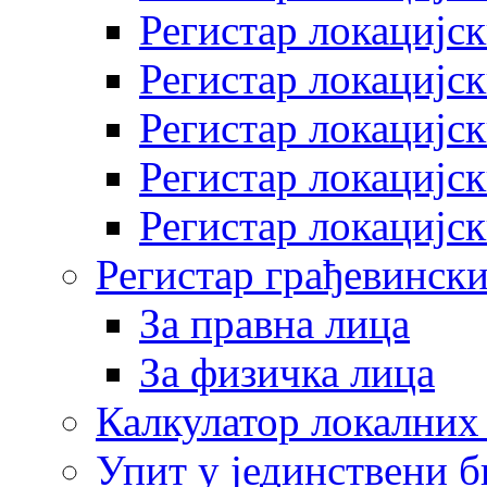
Регистар локацијск
Регистар локацијск
Регистар локацијск
Регистар локацијск
Регистар локацијск
Регистар грађевински
За правна лица
За физичка лица
Калкулатор локалних 
Упит у јединствени б