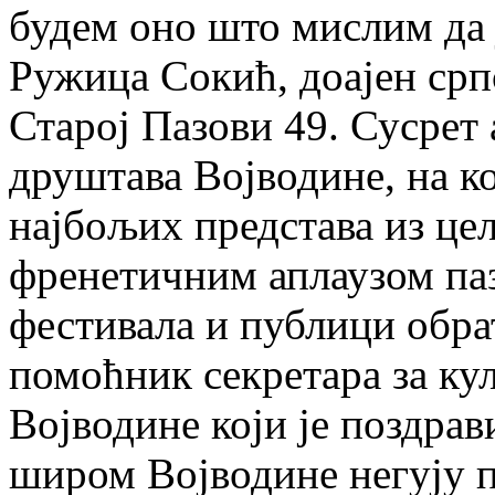
будем оно што мислим да ј
Ружица Сокић, доајен срп
Старој Пазови 49. Сусрет
друштава Војводине, на ко
најбољих представа из цел
френетичним аплаузом па
фестивала и публици обра
помоћник секретара за к
Војводине који је поздра
широм Војводине негују 