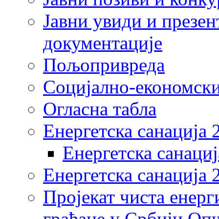
Јавни увиди и презен
документације
Пољопривреда
Социјално-економски
Огласна табла
Енергетска санација 
Енергетска санациј
Енергетска санација 
Пројекат чиста енерг
грађане у Србији Оп