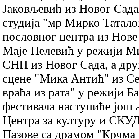
Јаковљевић из Новог Сада
студија "мр Мирко Татало
пословног центра из Нове
Маје Пелевић у режији Ми
СНП из Новог Сада, а друг
сцене "Мика Антић" из Се
враћа из рата" у режији Б
фестивала наступиће још
Центра за културу и СКУД
Пазове са драмом "Крчма 