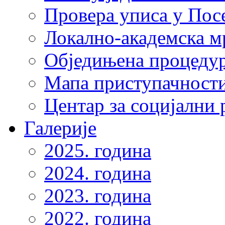
Провера уписа у Пос
Локално-академска 
Обједињена процеду
Мапа приступачности
Центар за социјални
Галерије
2025. година
2024. година
2023. година
2022. година