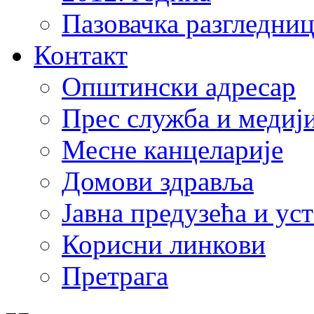
Пазовачка разгледниц
Контакт
Општински адресар
Прес служба и медиј
Месне канцеларије
Домови здравља
Јавна предузећа и ус
Корисни линкови
Претрага