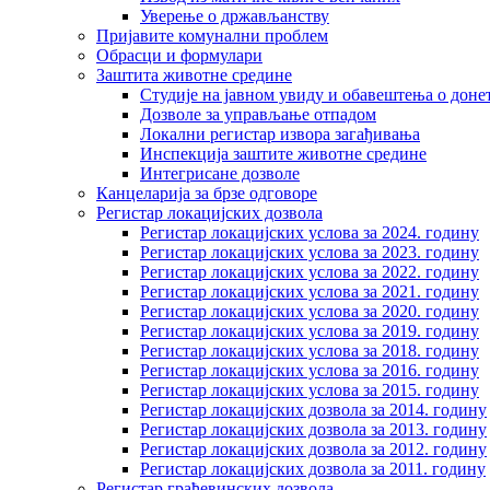
Уверење о држављанству
Пријавите комунални проблем
Обрасци и формулари
Заштита животне средине
Студије на јавном увиду и обавештења о дон
Дозволе за управљање отпадом
Локални регистар извора загађивања
Инспекција заштите животне средине
Интегрисане дозволе
Канцеларија за брзе одговоре
Регистар локацијских дозвола
Регистар локацијских услова за 2024. годину
Регистар локацијских услова за 2023. годину
Регистар локацијских услова за 2022. годину
Регистар локацијских услова за 2021. годину
Регистар локацијских услова за 2020. годину
Регистар локацијских услова за 2019. годину
Регистар локацијских услова за 2018. годину
Регистар локацијских услова за 2016. годину
Регистар локацијских услова за 2015. годину
Регистар локацијских дозвола за 2014. годину
Регистар локацијских дозвола за 2013. годину
Регистар локацијских дозвола за 2012. годину
Регистар локацијских дозвола за 2011. годину
Регистар грађевинских дозвола