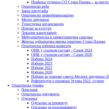
Праћење седница СО Стара Пазова – за предс
Општинско веће
Јавна предузећа
Општинско правобранилаштво
Месне заједнице
Туристичка организација
Центaр за културу
Локалне канцеларије
Међуопштинска и прекогранична сарадња
Женска одборничка мрежа општине Стара Пазова
Општинска изборна комисија
ОИК у сталном саставу - Сазив 2024
ОИК у сталном саставу - Сазив 2020
Избори 2024
Избори 2023
Избори 2022
Избори 2020
Избори за чланове савета Месних заједница 2
Референдум о промени Устава 2022. године
Општинска управа
Начелник
Општинска документа
Одељења
Одељење за привреду
Одељење за пољопривреду