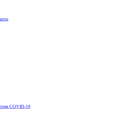
штај
ротив COVID-19