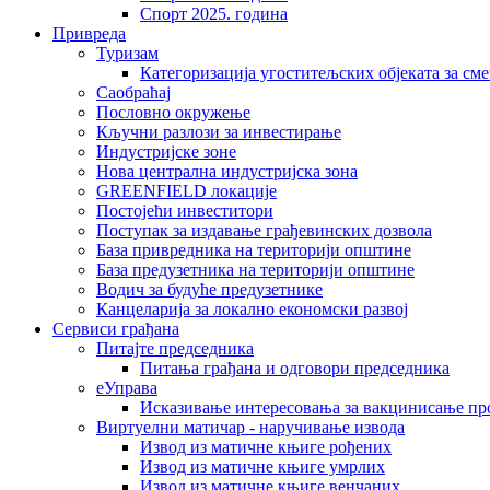
Спорт 2025. година
Привреда
Туризам
Категоризација угоститељских објеката за сме
Саобраћај
Пословно окружење
Кључни разлози за инвестирање
Индустријске зоне
Нова централна индустријска зона
GREENFIELD локације
Постојећи инвеститори
Поступак за издавање грађевинских дозвола
База привредника на територији општине
База предузетника на територији општине
Водич за будуће предузетнике
Канцеларија за локално економски развој
Сервиси грађана
Питајте председника
Питања грађана и одговори председника
еУправа
Исказивање интересовања за вакцинисање п
Виртуелни матичар - наручивање извода
Извод из матичне књиге рођених
Извод из матичне књиге умрлих
Извод из матичне књиге венчаних