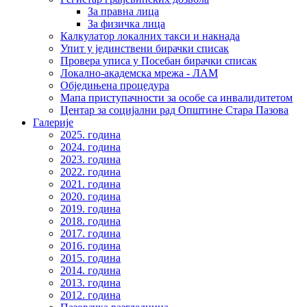
За правна лица
За физичка лица
Калкулатор локалних такси и накнада
Упит у јединствени бирачки списак
Провера уписа у Посебан бирачки списак
Локално-академска мрежа - ЛАМ
Обједињена процедура
Мапа приступачности за особе са инвалидитетом
Центар за социјални рад Општине Стара Пазова
Галерије
2025. година
2024. година
2023. година
2022. година
2021. година
2020. година
2019. година
2018. година
2017. година
2016. година
2015. година
2014. година
2013. година
2012. година