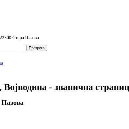
 22300 Стара Пазова
Претрага
 Војводина - званична страни
 Пазова