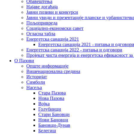
Обавештења
Најаве догађаја
Јавни позиви и конкурси
Јавни увиди и презентације планске и урбанистичк
Пољопривреда
Социјално-економски сaвет
Огласна табла
Енергетска санација 2021
Енергетска санација 2021 - питања и одговор
Енергетска санација 2022 - питања и одговори
Пројекат чиста енергија и енергетска ефикасност з
О Пазови
Опште информације
Вишенационална средина
Историјат
Симболи
Насеља
Стара Пазова
Нова Пазова
Војка
Голубинци
Стари Бановци
Нови Бановци
Бановци-Дунав
Белегиш