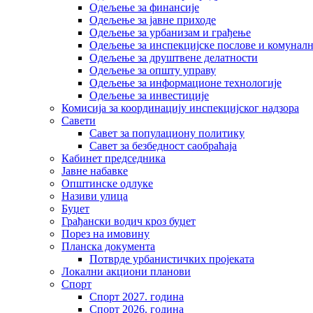
Одељење за финансије
Одељење за јавне приходе
Одељење за урбанизам и грађење
Одељење за инспекцијске послове и комуналн
Одељење за друштвене делатности
Одељење за општу управу
Одељење за информационе технологије
Одељење за инвестиције
Комисија за координацију инспекцијског надзора
Савети
Савет за популациону политику
Савет за безбедност саобраћаја
Кабинет председника
Јавне набавке
Општинске одлуке
Називи улица
Буџет
Грађански водич кроз буџет
Порез на имовину
Планска документа
Потврде урбанистичких пројеката
Локални акциони планови
Спорт
Спорт 2027. година
Спорт 2026. година