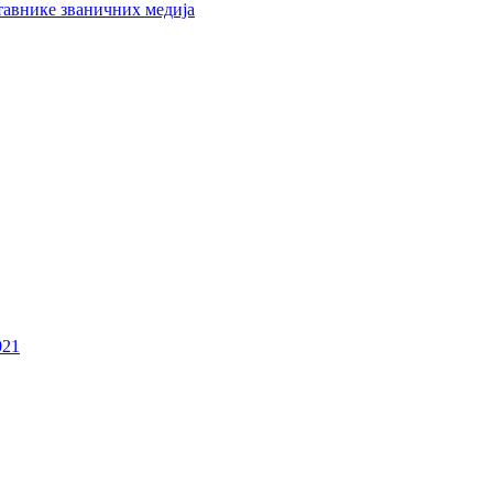
тавнике званичних медија
021