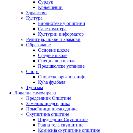
Сурдук
Крњешевци
Здравство
Култура
Библиотеке у општини
Савез аматера
Културни информатор
Религија, цркве и храмови
Образовање
Основне школе
Средње школе
Специјална школа
Предшколске установе
Спорт
Спортске организације
Кућа фудбала
Туризам
Локална самоуправа
Председник Општине
Заменик председника
Помоћници председника
Скупштина општине
Председник Скупштине
Радна тела скупштине
Комисија скупштине општине