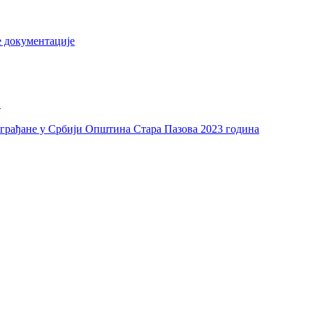
е документације
и
а грађане у Србији Општина Стара Пазова 2023 година