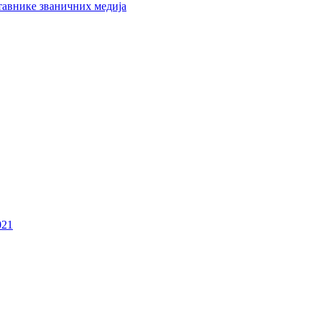
тавнике званичних медија
021