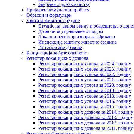
Уверење о држављанству
Пријавите комунални проблем
Обрасци и формулари
Заштита животне средине
Студије на јавном увиду и обавештења о дон
Дозволе за управљање отпадом
Локални регистар извора загађивања
Инспекција заштите животне средине
Интегрисане дозволе
Канцеларија за брзе одговоре
Регистар локацијских дозвола
Регистар локацијских услова за 2024. годину
Регистар локацијских услова за 2023. годину
Регистар локацијских услова за 2022. годину
Регистар локацијских услова за 2021. годину
Регистар локацијских услова за 2020. годину
Регистар локацијских услова за 2019. годину
Регистар локацијских услова за 2018. годину
Регистар локацијских услова за 2016. годину
Регистар локацијских услова за 2015. годину
Регистар локацијских дозвола за 2014. годину
Регистар локацијских дозвола за 2013. годину
Регистар локацијских дозвола за 2012. годину
Регистар локацијских дозвола за 2011. годину
Регистар грађевинских дозвола