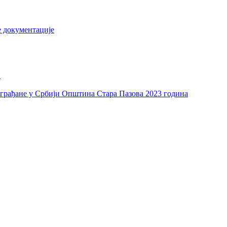
е документације
и
а грађане у Србији Општина Стара Пазова 2023 година