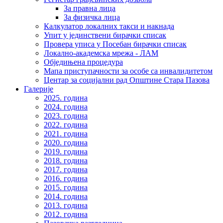
За правна лица
За физичка лица
Калкулатор локалних такси и накнада
Упит у јединствени бирачки списак
Провера уписа у Посебан бирачки списак
Локално-академска мрежа - ЛАМ
Обједињена процедура
Мапа приступачности за особе са инвалидитетом
Центар за социјални рад Општине Стара Пазова
Галерије
2025. година
2024. година
2023. година
2022. година
2021. година
2020. година
2019. година
2018. година
2017. година
2016. година
2015. година
2014. година
2013. година
2012. година