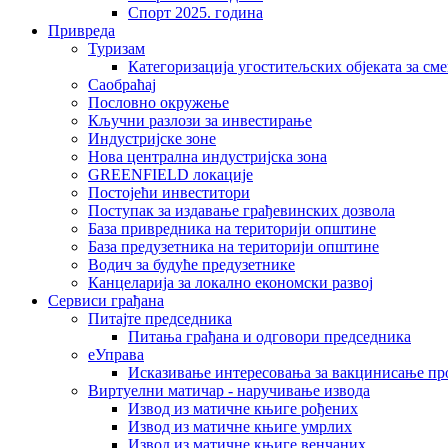
Спорт 2025. година
Привреда
Туризам
Категоризација угоститељских објеката за сме
Саобраћај
Пословно окружење
Кључни разлози за инвестирање
Индустријске зоне
Нова централна индустријска зона
GREENFIELD локације
Постојећи инвеститори
Поступак за издавање грађевинских дозвола
База привредника на територији општине
База предузетника на територији општине
Водич за будуће предузетнике
Канцеларија за локално економски развој
Сервиси грађана
Питајте председника
Питања грађана и одговори председника
еУправа
Исказивање интересовања за вакцинисање п
Виртуелни матичар - наручивање извода
Извод из матичне књиге рођених
Извод из матичне књиге умрлих
Извод из матичне књиге венчаних