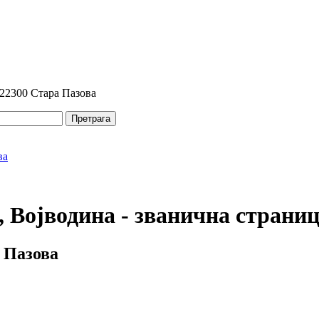
 22300 Стара Пазова
Претрага
 Војводина - званична страни
 Пазова