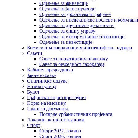
Одељење за финансије
Одељење за јавне приходе
Одељење за урбанизам и грађење
Одељење за инспекцијске послове и комуналн
Одељење за друштвене делатности
Одељење за општу управу
Одељење за информационе технологије
Одељење за инвестиције
Комисија за координацију инспекцијског надзора
Савети
Савет за популациону политику
Савет за безбедност саобраћаја
Кабинет председника
Јавне набавке
Општинске одлуке
Називи улица
Буџет
Грађански водич кроз буџет
Порез на имовину
Планска документа
Потврде урбанистичких пројеката
Локални акциони планови
Спорт
Спорт 2027. година
Спорт 2026. година