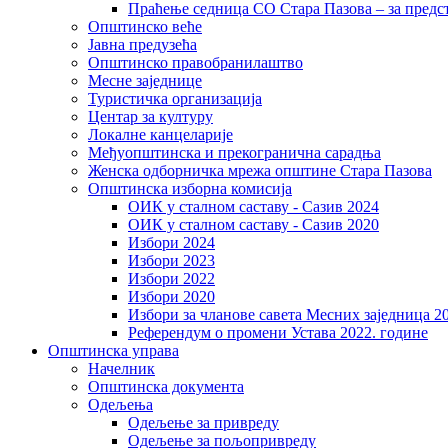
Праћење седница СО Стара Пазова – за предс
Општинско веће
Јавна предузећа
Општинско правобранилаштво
Месне заједнице
Туристичка организација
Центaр за културу
Локалне канцеларије
Међуопштинска и прекогранична сарадња
Женска одборничка мрежа општине Стара Пазова
Општинска изборна комисија
ОИК у сталном саставу - Сазив 2024
ОИК у сталном саставу - Сазив 2020
Избори 2024
Избори 2023
Избори 2022
Избори 2020
Избори за чланове савета Месних заједница 2
Референдум о промени Устава 2022. године
Општинска управа
Начелник
Општинска документа
Одељења
Одељење за привреду
Одељење за пољопривреду