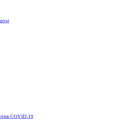
штај
ротив COVID-19