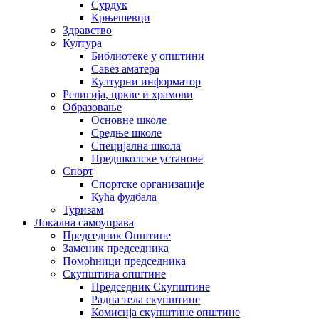
Сурдук
Крњешевци
Здравство
Култура
Библиотеке у општини
Савез аматера
Културни информатор
Религија, цркве и храмови
Образовање
Основне школе
Средње школе
Специјална школа
Предшколске установе
Спорт
Спортске организације
Кућа фудбала
Туризам
Локална самоуправа
Председник Општине
Заменик председника
Помоћници председника
Скупштина општине
Председник Скупштине
Радна тела скупштине
Комисија скупштине општине