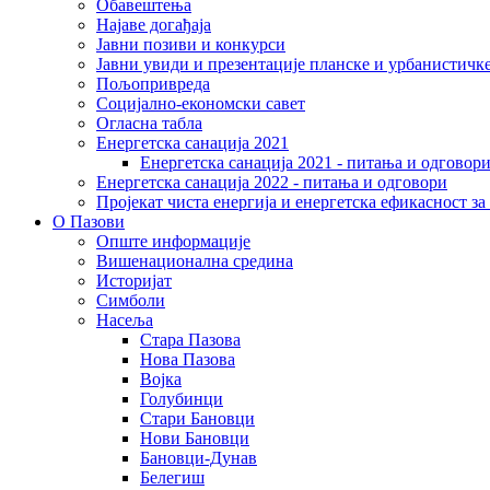
Обавештења
Најаве догађаја
Јавни позиви и конкурси
Јавни увиди и презентације планске и урбанистичк
Пољопривреда
Социјално-економски сaвет
Огласна табла
Енергетска санација 2021
Енергетска санација 2021 - питања и одговор
Енергетска санација 2022 - питања и одговори
Пројекат чиста енергија и енергетска ефикасност з
О Пазови
Опште информације
Вишенационална средина
Историјат
Симболи
Насеља
Стара Пазова
Нова Пазова
Војка
Голубинци
Стари Бановци
Нови Бановци
Бановци-Дунав
Белегиш