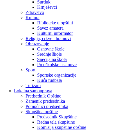
Surduk
Krnješevci
Zdravstvo
Kultura
Biblioteke u opštini
Savez amatera
Kulturni informator
Religija, crkve i hramovi
Obrazovanje
Osnovne škole
Srednje škole
Specijalna škola
Predškolske ustanove
Sport
Sportske organizacije
Kuća fudbala
Turizam
Lokalna samouprava
Predsednik Opštine
Zamenik predsednika
Pomoćnici predsednika
Skupština opštine
Predsednik Skupštine
Radna tela skupštine
Komisija skupštine opštine