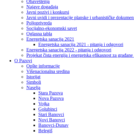
Obaveštenja
Najave događaja
Javni pozivi i konkursi
Javni uvidi i prezentacije planske i urbanističke dokumen
Poljoprivreda
Socijalno-ekonomski savet
Oglasna tabla
Energetska sanacija 2021
Energetska sanacija 2021 - pitanja i odgovori
Energetska sanacija 2022 - pitanja i odgovori
Projekat čista energija i energetska efikasnost za građan
O Pazovi
Opšte informacije
Višenacionalna sredina
Istorijat
Simboli
Naselja
Stara Pazova
Nova Pazova
Vojka
Golubinci
Stari Banovci
Novi Banovci
Banovci-Dunav
Belegiš