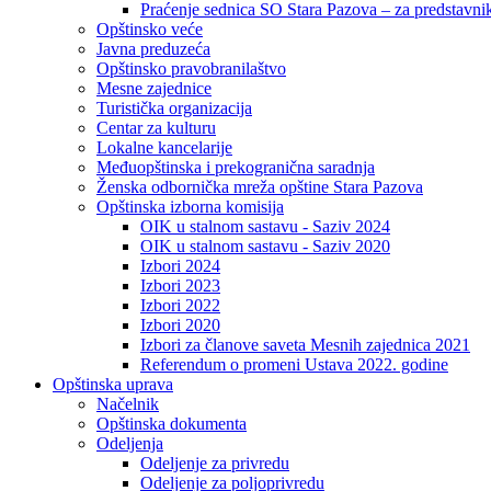
Praćenje sednica SO Stara Pazova – za predstavni
Opštinsko veće
Javna preduzeća
Opštinsko pravobranilaštvo
Mesne zajednice
Turistička organizacija
Centar za kulturu
Lokalne kancelarije
Međuopštinska i prekogranična saradnja
Ženska odbornička mreža opštine Stara Pazova
Opštinska izborna komisija
OIK u stalnom sastavu - Saziv 2024
OIK u stalnom sastavu - Saziv 2020
Izbori 2024
Izbori 2023
Izbori 2022
Izbori 2020
Izbori za članove saveta Mesnih zajednica 2021
Referendum o promeni Ustava 2022. godine
Opštinska uprava
Načelnik
Opštinska dokumenta
Odeljenja
Odeljenje za privredu
Odeljenje za poljoprivredu