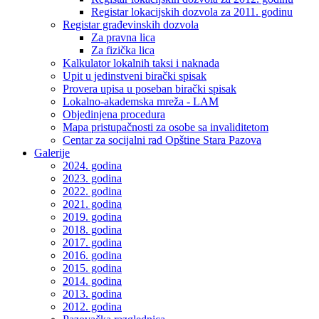
Registar lokacijskih dozvola za 2011. godinu
Registar građevinskih dozvola
Za pravna lica
Za fizička lica
Kalkulator lokalnih taksi i naknada
Upit u jedinstveni birački spisak
Provera upisa u poseban birački spisak
Lokalno-akademska mreža - LAM
Objedinjena procedura
Mapa pristupačnosti za osobe sa invaliditetom
Centar za socijalni rad Opštine Stara Pazova
Galerije
2024. godina
2023. godina
2022. godina
2021. godina
2019. godina
2018. godina
2017. godina
2016. godina
2015. godina
2014. godina
2013. godina
2012. godina