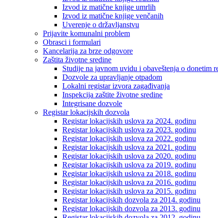
Izvod iz matične knjige umrlih
Izvod iz matične knjige venčanih
Uverenje o državljanstvu
Prijavite komunalni problem
Obrasci i formulari
Kancelarija za brze odgovore
Zaštita životne sredine
Studije na javnom uvidu i obaveštenja o donetim r
Dozvole za upravljanje otpadom
Lokalni registar izvora zagađivanja
Inspekcija zaštite životne sredine
Integrisane dozvole
Registar lokacijskih dozvola
Registar lokacijskih uslova za 2024. godinu
Registar lokacijskih uslova za 2023. godinu
Registar lokacijskih uslova za 2022. godinu
Registar lokacijskih uslova za 2021. godinu
Registar lokacijskih uslova za 2020. godinu
Registar lokacijskih uslova za 2019. godinu
Registar lokacijskih uslova za 2018. godinu
Registar lokacijskih uslova za 2016. godinu
Registar lokacijskih uslova za 2015. godinu
Registar lokacijskih dozvola za 2014. godinu
Registar lokacijskih dozvola za 2013. godinu
Registar lokacijskih dozvola za 2012. godinu