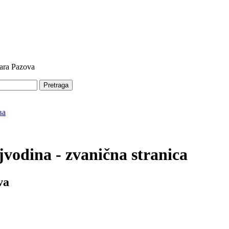
tara Pazova
Pretraga
vodina - zvanična stranica
va