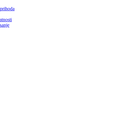
 prihoda
atnosti
isanje