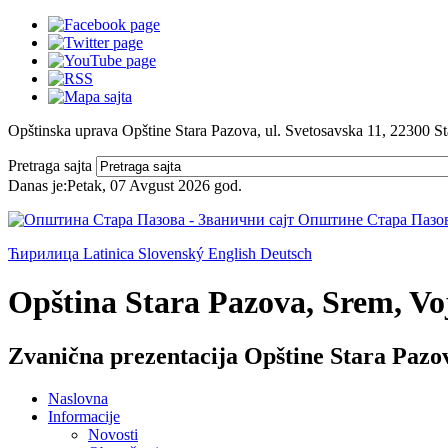
Opštinska uprava Opštine Stara Pazova, ul. Svetosavska 11, 22300 S
Pretraga sajta
Danas je:
Petak, 07 Avgust 2026
god.
Ћирилица
Latinica
Slovenský
English
Deutsch
Opština Stara Pazova, Srem, Voj
Zvanična prezentacija Opštine Stara Pazo
Naslovna
Informacije
Novosti