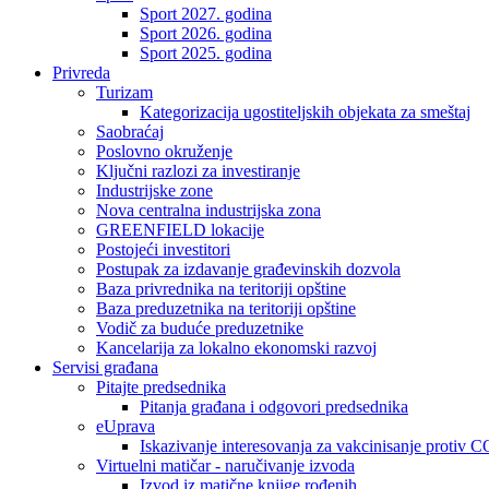
Sport 2027. godina
Sport 2026. godina
Sport 2025. godina
Privreda
Turizam
Kategorizacija ugostiteljskih objekata za smeštaj
Saobraćaj
Poslovno okruženje
Ključni razlozi za investiranje
Industrijske zone
Nova centralna industrijska zona
GREENFIELD lokacije
Postojeći investitori
Postupak za izdavanje građevinskih dozvola
Baza privrednika na teritoriji opštine
Baza preduzetnika na teritoriji opštine
Vodič za buduće preduzetnike
Kancelarija za lokalno ekonomski razvoj
Servisi građana
Pitajte predsednika
Pitanja građana i odgovori predsednika
eUprava
Iskazivanje interesovanja za vakcinisanje protiv
Virtuelni matičar - naručivanje izvoda
Izvod iz matične knjige rođenih