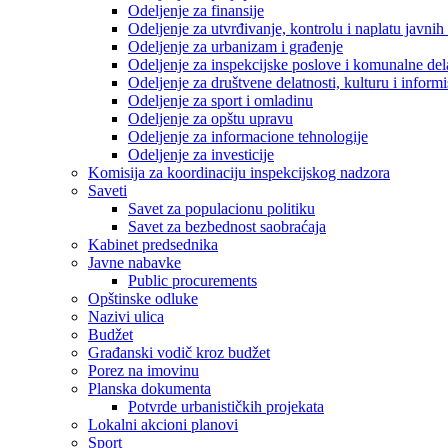
Odeljenje za finansije
Odeljenje za utvrđivanje, kontrolu i naplatu javnih
Odeljenje za urbanizam i građenje
Odeljenje za inspekcijske poslove i komunalne del
Odeljenje za društvene delatnosti, kulturu i inform
Odeljenje za sport i omladinu
Odeljenje za opštu upravu
Odeljenje za informacione tehnologije
Odeljenje za investicije
Komisija za koordinaciju inspekcijskog nadzora
Saveti
Savet za populacionu politiku
Savet za bezbednost saobraćaja
Kabinet predsednika
Javne nabavke
Public procurements
Opštinske odluke
Nazivi ulica
Budžet
Građanski vodič kroz budžet
Porez na imovinu
Planska dokumenta
Potvrde urbanističkih projekata
Lokalni akcioni planovi
Sport