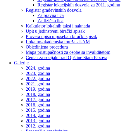
Registar lokacijskih dozvola za 2011. godinu
Registar građevinskih dozvola
Za pravna lica
Za fizička lica
Kalkulator lokalnih taksi i naknada
Upit u jedinstveni birački spisak
Provera upisa u poseban birački spisak
Lokalno-akademska mreža - LAM
Objedinjena procedura
Mapa pristupačnosti za osobe sa invaliditetom
Centar za socijalni rad Opštine Stara Pazova
Galerije
2024. godina
2023. godina
2022. godina
2021. godina
2019. godina
2018. godina
2017. godina
2016. godina
2015. godina
2014. godina
2013. godina
2012. godina