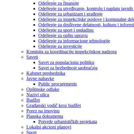
Odeljenje za finansije
Odeljenje za utvrđivanje, kontrolu i naplatu javnih
Odeljenje za urbanizam i građenje
Odeljenje za inspekcijske poslove i komunalne del
Odeljenje za društvene delatnosti, kulturu i inform
Odeljenje za sport i omladinu
Odeljenje za opštu upravu
Odeljenje za informacione tehnologije
Odeljenje za investicije
Komisija za koordinaciju inspekcijskog nadzora
Saveti
Savet za populacionu politiku
Savet za bezbednost saobraćaja
Kabinet predsednika
Javne nabavke
Public procurements
Opštinske odluke
Nazivi ulica
Budžet
Građanski vodič kroz budžet
Porez na imovinu
Planska dokumenta
Potvrde urbanističkih projekata
Lokalni akcioni planovi
Sport