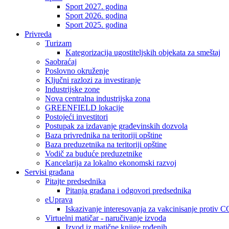
Sport 2027. godina
Sport 2026. godina
Sport 2025. godina
Privreda
Turizam
Kategorizacija ugostiteljskih objekata za smeštaj
Saobraćaj
Poslovno okruženje
Ključni razlozi za investiranje
Industrijske zone
Nova centralna industrijska zona
GREENFIELD lokacije
Postojeći investitori
Postupak za izdavanje građevinskih dozvola
Baza privrednika na teritoriji opštine
Baza preduzetnika na teritoriji opštine
Vodič za buduće preduzetnike
Kancelarija za lokalno ekonomski razvoj
Servisi građana
Pitajte predsednika
Pitanja građana i odgovori predsednika
eUprava
Iskazivanje interesovanja za vakcinisanje protiv
Virtuelni matičar - naručivanje izvoda
Izvod iz matične knjige rođenih