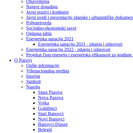
Obaveštenja
Najave događaja
Javni pozivi i konkursi
Javni uvidi i prezentacije planske i urbanističke dokumen
Poljoprivreda
Socijalno-ekonomski savet
Oglasna tabla
Energetska sanacija 2021
Energetska sanacija 2021 - pitanja i odgovori
Energetska sanacija 2022 - pitanja i odgovori
Projekat čista energija i energetska efikasnost za građan
O Pazovi
Opšte informacije
Višenacionalna sredina
Istorijat
Simboli
Naselja
Stara Pazova
Nova Pazova
Vojka
Golubinci
Stari Banovci
Novi Banovci
Banovci-Dunav
Belegiš