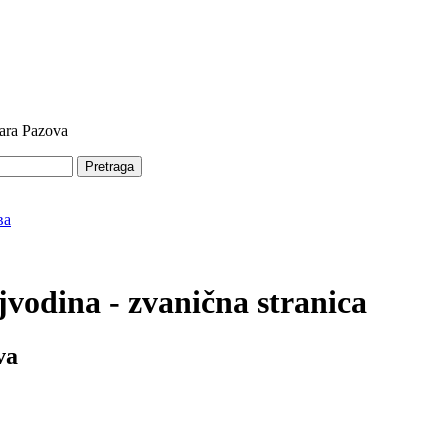
tara Pazova
Pretraga
vodina - zvanična stranica
va