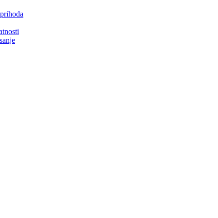
 prihoda
atnosti
isanje