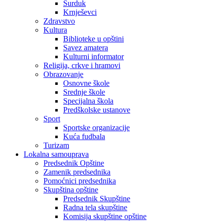
Surduk
Krnješevci
Zdravstvo
Kultura
Biblioteke u opštini
Savez amatera
Kulturni informator
Religija, crkve i hramovi
Obrazovanje
Osnovne škole
Srednje škole
Specijalna škola
Predškolske ustanove
Sport
Sportske organizacije
Kuća fudbala
Turizam
Lokalna samouprava
Predsednik Opštine
Zamenik predsednika
Pomoćnici predsednika
Skupština opštine
Predsednik Skupštine
Radna tela skupštine
Komisija skupštine opštine