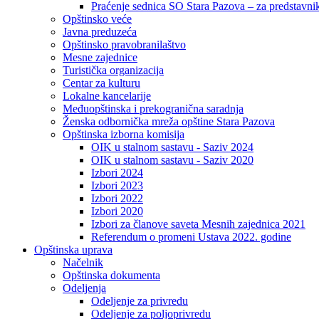
Praćenje sednica SO Stara Pazova – za predstavni
Opštinsko veće
Javna preduzeća
Opštinsko pravobranilaštvo
Mesne zajednice
Turistička organizacija
Centar za kulturu
Lokalne kancelarije
Međuopštinska i prekogranična saradnja
Ženska odbornička mreža opštine Stara Pazova
Opštinska izborna komisija
OIK u stalnom sastavu - Saziv 2024
OIK u stalnom sastavu - Saziv 2020
Izbori 2024
Izbori 2023
Izbori 2022
Izbori 2020
Izbori za članove saveta Mesnih zajednica 2021
Referendum o promeni Ustava 2022. godine
Opštinska uprava
Načelnik
Opštinska dokumenta
Odeljenja
Odeljenje za privredu
Odeljenje za poljoprivredu