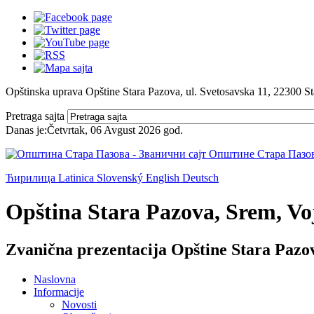
Opštinska uprava Opštine Stara Pazova, ul. Svetosavska 11, 22300 S
Pretraga sajta
Danas je:
Četvrtak, 06 Avgust 2026
god.
Ћирилица
Latinica
Slovenský
English
Deutsch
Opština Stara Pazova, Srem, Voj
Zvanična prezentacija Opštine Stara Pazo
Naslovna
Informacije
Novosti