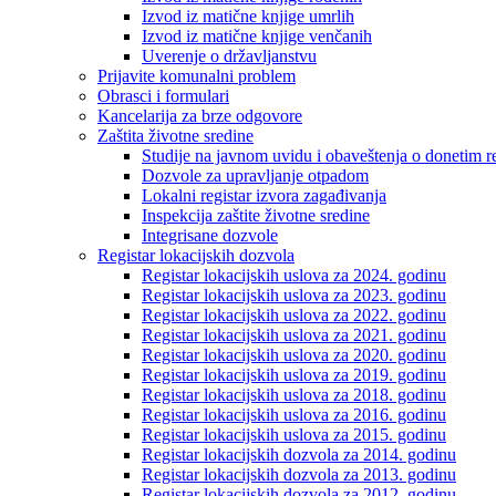
Izvod iz matične knjige umrlih
Izvod iz matične knjige venčanih
Uverenje o državljanstvu
Prijavite komunalni problem
Obrasci i formulari
Kancelarija za brze odgovore
Zaštita životne sredine
Studije na javnom uvidu i obaveštenja o donetim r
Dozvole za upravljanje otpadom
Lokalni registar izvora zagađivanja
Inspekcija zaštite životne sredine
Integrisane dozvole
Registar lokacijskih dozvola
Registar lokacijskih uslova za 2024. godinu
Registar lokacijskih uslova za 2023. godinu
Registar lokacijskih uslova za 2022. godinu
Registar lokacijskih uslova za 2021. godinu
Registar lokacijskih uslova za 2020. godinu
Registar lokacijskih uslova za 2019. godinu
Registar lokacijskih uslova za 2018. godinu
Registar lokacijskih uslova za 2016. godinu
Registar lokacijskih uslova za 2015. godinu
Registar lokacijskih dozvola za 2014. godinu
Registar lokacijskih dozvola za 2013. godinu
Registar lokacijskih dozvola za 2012. godinu