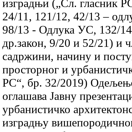
изградњи („Сл. гласник РС“
24/11, 121/12, 42/13 – од
98/13 - Одлука УС, 132/14,
др.закон, 9/20 и 52/21) и 
садржини, начину и посту
просторног и урбанистичк
РС“, бр. 32/2019) Одељењ
оглашава Јавну презентаци
урбанистичко архитектонс
изградњу вишепородичног