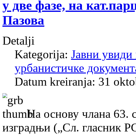
у две фазе, на кат.пар
Пазова
Detalji
Kategorija:
Јавни увиди 
урбанистичке документ
Datum kreiranja: 31 okt
На основу члана 63. 
изградњи („Сл. гласник РС“