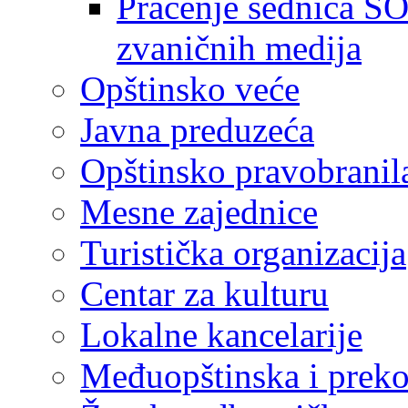
Praćenje sednica SO
zvaničnih medija
Opštinsko veće
Javna preduzeća
Opštinsko pravobranil
Mesne zajednice
Turistička organizacija
Centar za kulturu
Lokalne kancelarije
Međuopštinska i preko