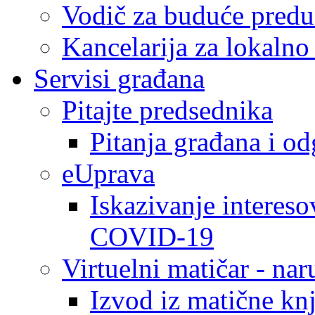
Vodič za buduće predu
Kancelarija za lokaln
Servisi građana
Pitajte predsednika
Pitanja građana i o
eUprava
Iskazivanje intereso
COVID-19
Virtuelni matičar - na
Izvod iz matične kn