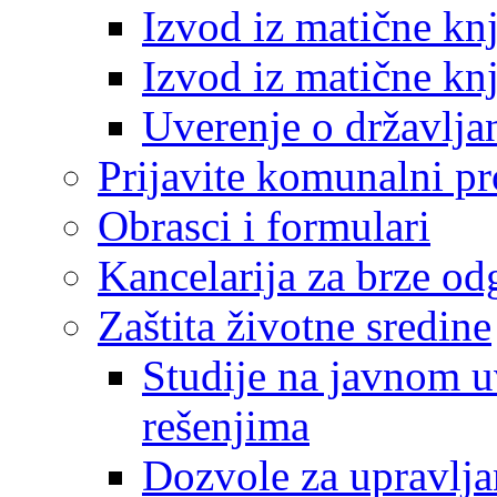
Izvod iz matične kn
Izvod iz matične kn
Uverenje o državlja
Prijavite komunalni p
Obrasci i formulari
Kancelarija za brze o
Zaštita životne sredine
Studije na javnom u
rešenjima
Dozvole za upravlj