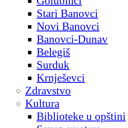
Golubinci
Stari Banovci
Novi Banovci
Banovci-Dunav
Belegiš
Surduk
Krnješevci
Zdravstvo
Kultura
Biblioteke u opštini