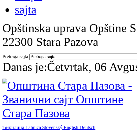
Opštinska uprava Opštine St
22300 Stara Pazova
Pretraga sajta
Danas je:
Četvrtak, 06 Avgu
Ћирилица
Latinica
Slovenský
English
Deutsch