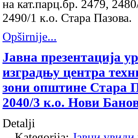
на кат.парц.бр. 2479, 2480
2490/1 к.о. Стара Пазова.
Opširnije...
Јавна презентација у
изградњу центра техн
зони општине Стара П
2040/3 к.о. Нови Бано
Detalji
Kategorija:
Јавни увиди 