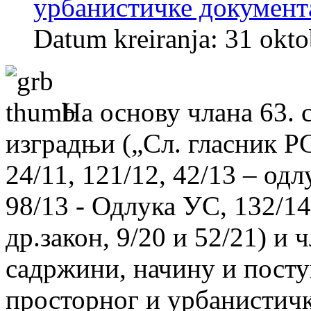
урбанистичке документ
Datum kreiranja: 31 okt
На основу члана 63. 
изградњи („Сл. гласник РС“
24/11, 121/12, 42/13 – од
98/13 - Одлука УС, 132/14,
др.закон, 9/20 и 52/21) и 
садржини, начину и посту
просторног и урбанистичк