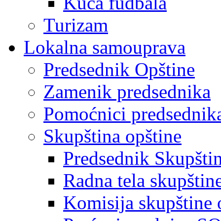
Kuća fudbala
Turizam
Lokalna samouprava
Predsednik Opštine
Zamenik predsednika
Pomoćnici predsednik
Skupština opštine
Predsednik Skupšti
Radna tela skupštin
Komisija skupštine 