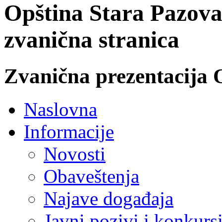
Opština Stara Pazova
zvanična stranica
Zvanična prezentacija 
Naslovna
Informacije
Novosti
Obaveštenja
Najave događaja
Javni pozivi i konkurs