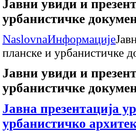
Јавни увиди и презент
урбанистичке докумен
Naslovna
Информације
Јав
планске и урбанистичке д
Јавни увиди и презент
урбанистичке докумен
Јавна презентација у
урбанистичко архитек