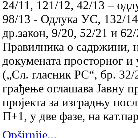
24/11, 121/12, 42/13 – од
98/13 - Одлука УС, 132/14,
др.закон, 9/20, 52/21 и 62/
Правилника о садржини, н
докумената просторног и
(„Сл. гласник РС“, бр. 32
грађење оглашава Јавну п
пројекта за изградњу пос
П+1, у две фазе, на кат.па
Opširnije...