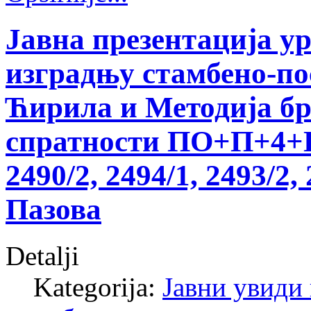
Јавнa презентацијa у
изградњу стамбено-по
Ћирила и Методија бр.
спратности ПО+П+4+ПК
2490/2, 2494/1, 2493/2,
Пазова
Detalji
Kategorija:
Јавни увиди 