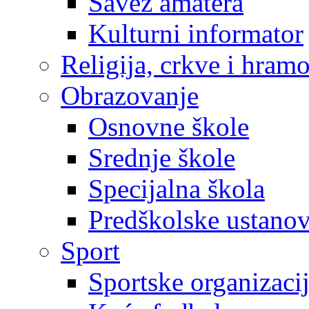
Savez amatera
Kulturni informator
Religija, crkve i hram
Obrazovanje
Osnovne škole
Srednje škole
Specijalna škola
Predškolske ustano
Sport
Sportske organizaci