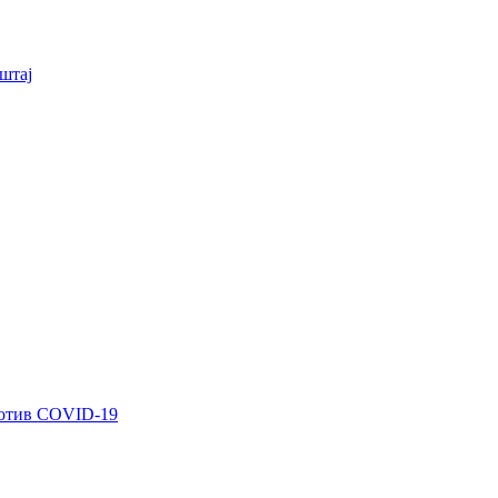
штај
ротив COVID-19