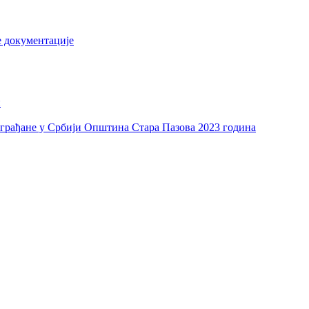
е документације
и
а грађане у Србији Општина Стара Пазова 2023 година