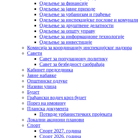
Одељење за финансије
Одељење за јавне приходе
Одељење за урбанизам и грађење
Одељење за инспекцијске послове и комуналн
Одељење за друштвене делатности
Одељење за општу управу
Одељење за информационе технологије
Одељење за инвестиције
Комисија за координацију инспекцијског надзора
Савети
Савет за популациону политику
Савет за безбедност саобраћаја
Кабинет председника
Јавне набавке
Општинске одлуке
Називи улица
Буџет
Грађански водич кроз буџет
Порез на имовину
Планска документа
Потврде урбанистичких пројеката
Локални акциони планови
Спорт
Спорт 2027. година
Спорт 2026. година