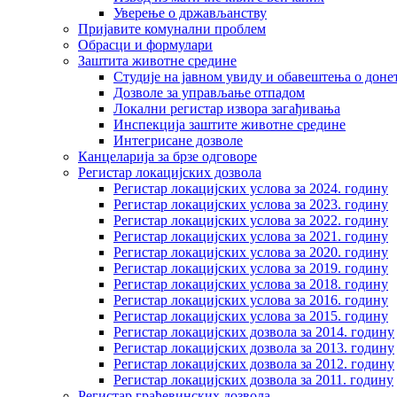
Уверење о држављанству
Пријавите комунални проблем
Обрасци и формулари
Заштита животне средине
Студије на јавном увиду и обавештења о дон
Дозволе за управљање отпадом
Локални регистар извора загађивања
Инспекција заштите животне средине
Интегрисане дозволе
Канцеларија за брзе одговоре
Регистар локацијских дозвола
Регистар локацијских услова за 2024. годину
Регистар локацијских услова за 2023. годину
Регистар локацијских услова за 2022. годину
Регистар локацијских услова за 2021. годину
Регистар локацијских услова за 2020. годину
Регистар локацијских услова за 2019. годину
Регистар локацијских услова за 2018. годину
Регистар локацијских услова за 2016. годину
Регистар локацијских услова за 2015. годину
Регистар локацијских дозвола за 2014. годину
Регистар локацијских дозвола за 2013. годину
Регистар локацијских дозвола за 2012. годину
Регистар локацијских дозвола за 2011. годину
Регистар грађевинских дозвола