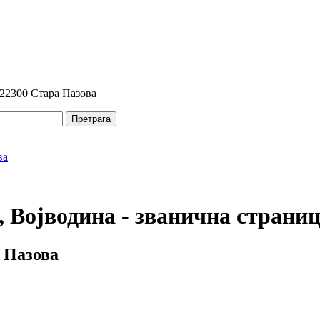
 22300 Стара Пазова
Претрага
 Војводина - званична страни
 Пазова