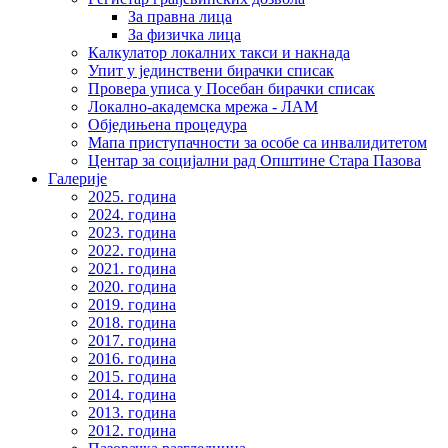
За правна лица
За физичка лица
Калкулатор локалних такси и накнада
Упит у јединствени бирачки списак
Провера уписа у Посебан бирачки списак
Локално-академска мрежа - ЛАМ
Обједињена процедура
Мапа приступачности за особе са инвалидитетом
Центар за социјални рад Општине Стара Пазова
Галерије
2025. година
2024. година
2023. година
2022. година
2021. година
2020. година
2019. година
2018. година
2017. година
2016. година
2015. година
2014. година
2013. година
2012. година