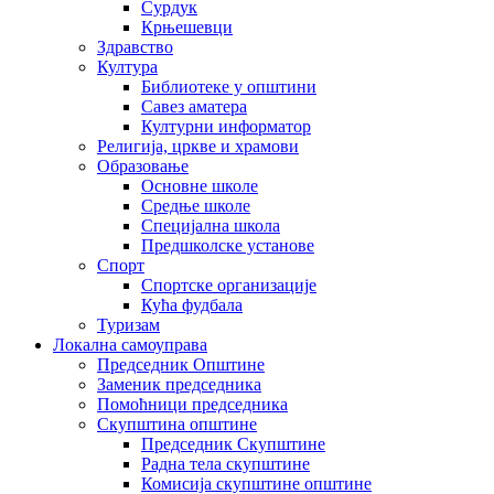
Сурдук
Крњешевци
Здравство
Култура
Библиотеке у општини
Савез аматера
Културни информатор
Религија, цркве и храмови
Образовање
Основне школе
Средње школе
Специјална школа
Предшколске установе
Спорт
Спортске организације
Кућа фудбала
Туризам
Локална самоуправа
Председник Општине
Заменик председника
Помоћници председника
Скупштина општине
Председник Скупштине
Радна тела скупштине
Комисија скупштине општине