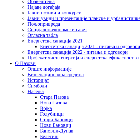
Обавештења
Најаве догађаја
Јавни позиви и конкурси
Јавни увиди и презентације планске и урбанистичк
Пољопривреда
Социјално-економски сaвет
Огласна табла
Енергетска санација 2021
Енергетска санација 2021 - питања и одговор
Енергетска санација 2022 - питања и одговори
Пројекат чиста енергија и енергетска ефикасност з
О Пазови
Опште информације
Вишенационална средина
Историјат
Симболи
Насеља
Стара Пазова
Нова Пазова
Војка
Голубинци
Стари Бановци
Нови Бановци
Бановци-Дунав
Белегиш