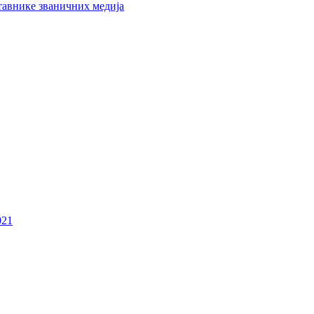
тавнике званичних медија
021