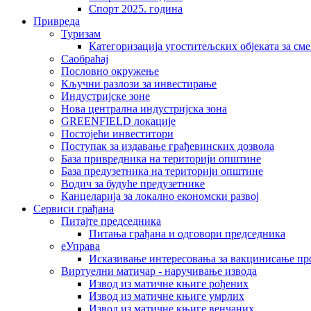
Спорт 2025. година
Привреда
Туризам
Категоризација угоститељских објеката за сме
Саобраћај
Пословно окружење
Кључни разлози за инвестирање
Индустријске зоне
Нова централна индустријска зона
GREENFIELD локације
Постојећи инвеститори
Поступак за издавање грађевинских дозвола
База привредника на територији општине
База предузетника на територији општине
Водич за будуће предузетнике
Канцеларија за локално економски развој
Сервиси грађана
Питајте председника
Питања грађана и одговори председника
еУправа
Исказивање интересовања за вакцинисање п
Виртуелни матичар - наручивање извода
Извод из матичне књиге рођених
Извод из матичне књиге умрлих
Извод из матичне књиге венчаних