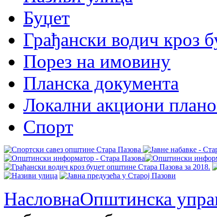
Буџет
Грађански водич кроз б
Порез на имовину
Планска документа
Локални акциони плано
Спорт
Насловна
Општинска упра