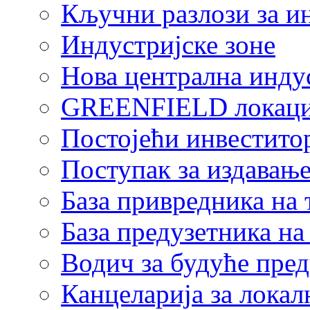
Кључни разлози за и
Индустријске зоне
Нова централна индус
GREENFIELD локаци
Постојећи инвестито
Поступак за издавање
База привредника на
База предузетника н
Водич за будуће пре
Канцеларија за локал