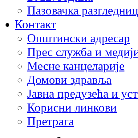
Пазовачка разгледниц
Контакт
Општински адресар
Прес служба и медиј
Месне канцеларије
Домови здравља
Јавна предузећа и ус
Корисни линкови
Претрага