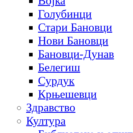
Војка
Голубинци
Стари Бановци
Нови Бановци
Бановци-Дунав
Белегиш
Сурдук
Крњешевци
Здравство
Култура