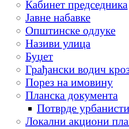
Кабинет председника
Јавне набавке
Општинске одлуке
Називи улица
Буџет
Грађански водич кроз
Порез на имовину
Планска документа
Потврде урбанисти
Локални акциони пл