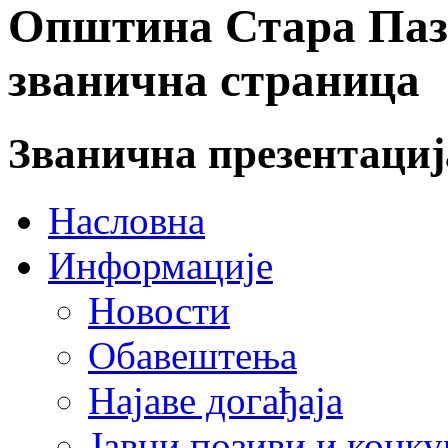
Општина Стара Пазо
званична страница
Званична презентаци
Насловна
Информације
Новости
Обавештења
Најаве догађаја
Јавни позиви и конку