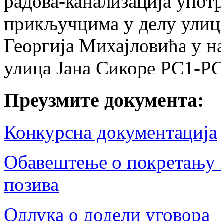
радова-канализација упот
прикључцима у делу улице
Георгија Михајловића у н
улица Јана Сикоре РС1-Р
Преузмите документа:
Конкурсна документација
Обавештење о покретању 
позива
Одлука о додели уговора