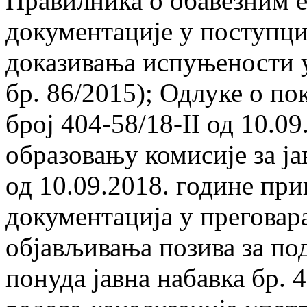
Правилника о обавезним 
документације у поступци
доказивања испуњености 
бр. 86/2015); Одлуке о по
број 404-58/18-II од 10.0
образовању комисије за ја
од 10.09.2018. године пр
документација у преговар
објављивања позива за п
понуда јавна набавка бр. 4