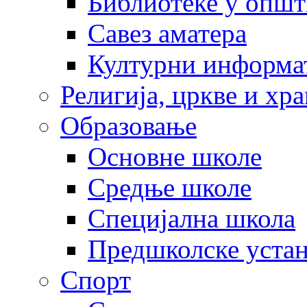
Библиотеке у опш
Савез аматера
Културни информа
Религија, цркве и хр
Образовање
Основне школе
Средње школе
Специјална школа
Предшколске уста
Спорт