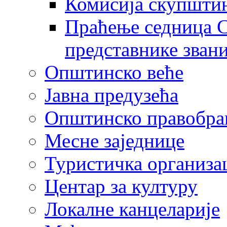
Комисија скупшти
Праћење седница С
представнике зван
Општинско веће
Јавна предузећа
Општинско правобра
Месне заједнице
Туристичка организа
Центaр за културу
Локалне канцеларије