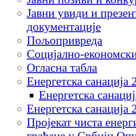
Јавни увиди и презен
документације
Пољопривреда
Социјално-економски
Огласна табла
Енергетска санација 
Енергетска санациј
Енергетска санација 
Пројекат чиста енерг
грађане у Србији Оп