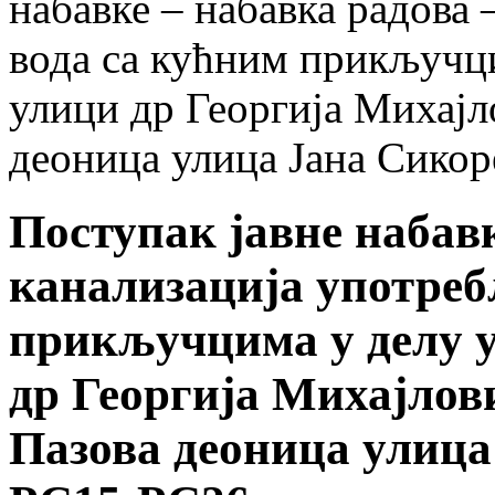
набавке – набавка радова
вода са кућним прикључци
улици др Георгија Михајл
деоница улица Јана Сико
Поступак јавне набавк
канализација употреб
прикључцима у делу у
др Георгија Михајлов
Пазова деоница улица