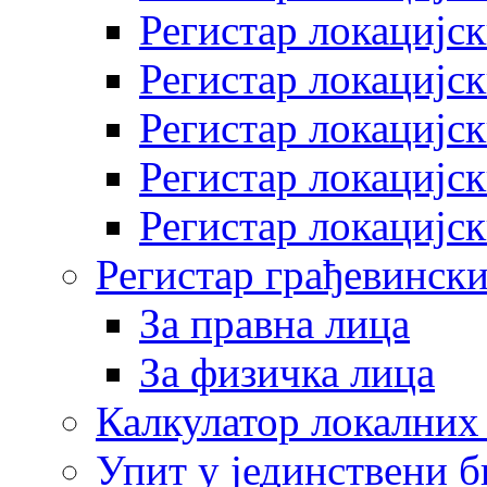
Регистар локацијск
Регистар локацијск
Регистар локацијск
Регистар локацијск
Регистар локацијск
Регистар грађевински
За правна лица
За физичка лица
Калкулатор локалних 
Упит у јединствени б