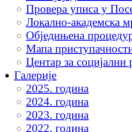
Провера уписа у Пос
Локално-академска 
Обједињена процеду
Мапа приступачности
Центар за социјални
Галерије
2025. година
2024. година
2023. година
2022. година