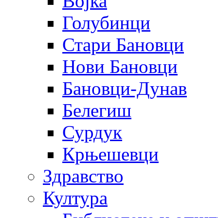
Војка
Голубинци
Стари Бановци
Нови Бановци
Бановци-Дунав
Белегиш
Сурдук
Крњешевци
Здравство
Култура