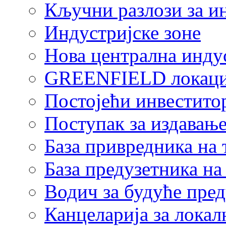
Кључни разлози за и
Индустријске зоне
Нова централна индус
GREENFIELD локаци
Постојећи инвестито
Поступак за издавање
База привредника на
База предузетника н
Водич за будуће пре
Канцеларија за локал