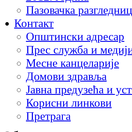
Пазовачка разгледниц
Контакт
Општински адресар
Прес служба и медиј
Месне канцеларије
Домови здравља
Јавна предузећа и ус
Корисни линкови
Претрага