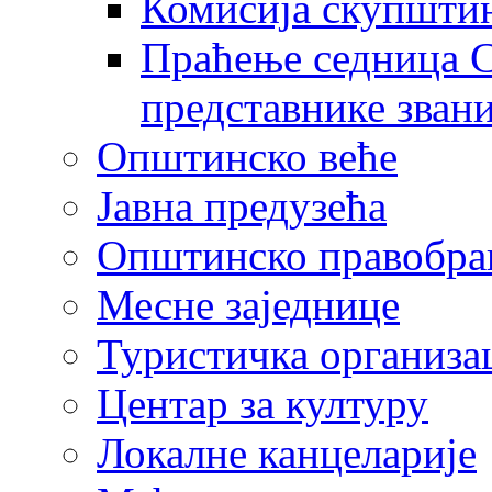
Комисија скупшти
Праћење седница С
представнике зван
Општинско веће
Јавна предузећа
Општинско правобра
Месне заједнице
Туристичка организа
Центaр за културу
Локалне канцеларије