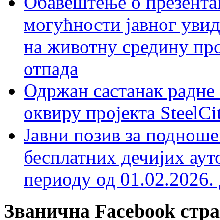
Обавештење о презентац
могућности јавног увид
на животну средину пр
отпада
Одржан састанак радне 
оквиру пројекта SteelCi
Јавни позив за подноше
бесплатних дечијих аут
периоду од 01.02.2026. 
Званична Facebook стр