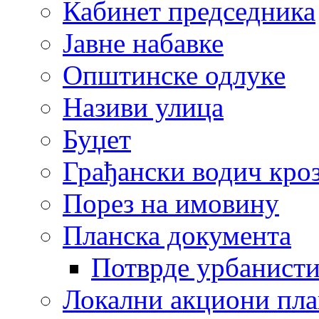
Кабинет председника
Јавне набавке
Општинске одлуке
Називи улица
Буџет
Грађански водич кроз
Порез на имовину
Планска документа
Потврде урбанисти
Локални акциони пл