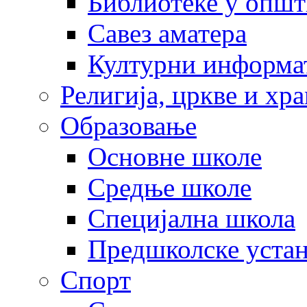
Библиотеке у опш
Савез аматера
Културни информа
Религија, цркве и хр
Образовање
Основне школе
Средње школе
Специјална школа
Предшколске уста
Спорт