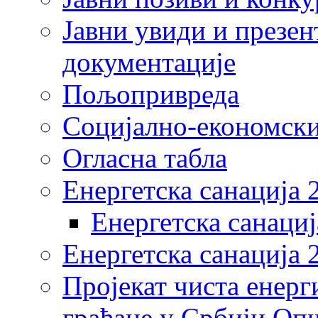
Јавни увиди и презен
документације
Пољопривреда
Социјално-економски
Огласна табла
Енергетска санација 
Енергетска санациј
Енергетска санација 
Пројекат чиста енерг
грађане у Србији Оп