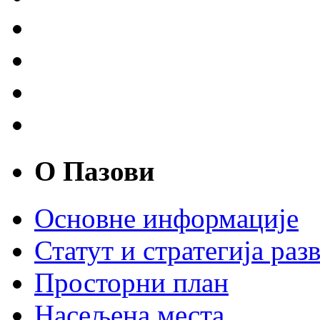
О Пазови
Основне информације
Статут и стратегија разв
Просторни план
Насељена места