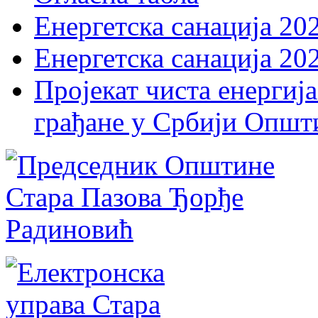
Енергетска санација 20
Енергетска санација 20
Пројекат чиста енергија
грађане у Србији Општ