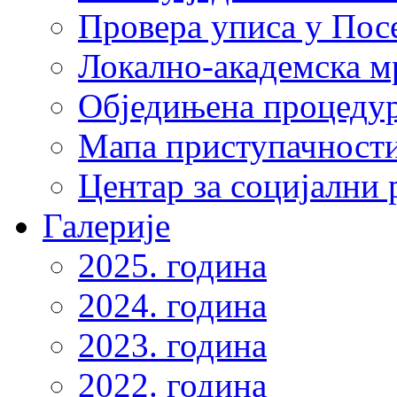
Провера уписа у Пос
Локално-академска 
Обједињена процеду
Мапа приступачности
Центар за социјални
Галерије
2025. година
2024. година
2023. година
2022. година