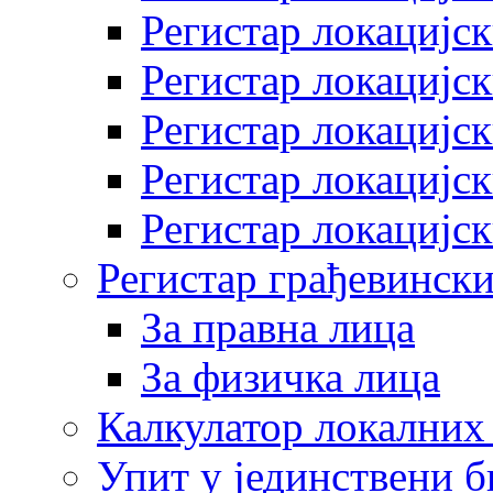
Регистар локацијск
Регистар локацијск
Регистар локацијск
Регистар локацијск
Регистар локацијск
Регистар грађевински
За правна лица
За физичка лица
Калкулатор локалних 
Упит у јединствени б