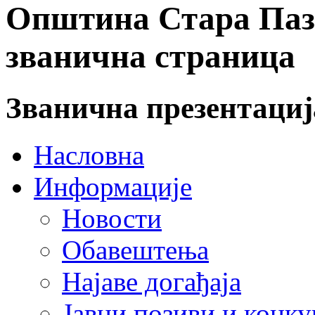
Општина Стара Пазо
званична страница
Званична презентаци
Насловна
Информације
Новости
Обавештења
Најаве догађаја
Јавни позиви и конку