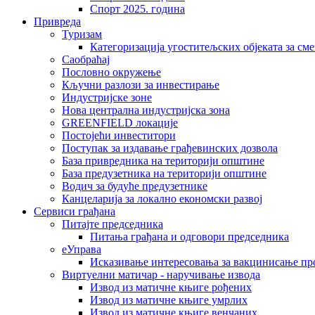
Спорт 2025. година
Привреда
Туризам
Категоризација угоститељских објеката за сме
Саобраћај
Пословно окружење
Кључни разлози за инвестирање
Индустријске зоне
Нова централна индустријска зона
GREENFIELD локације
Постојећи инвеститори
Поступак за издавање грађевинских дозвола
База привредника на територији општине
База предузетника на територији општине
Водич за будуће предузетнике
Канцеларија за локално економски развој
Сервиси грађана
Питајте председника
Питања грађана и одговори председника
еУправа
Исказивање интересовања за вакцинисање п
Виртуелни матичар - наручивање извода
Извод из матичне књиге рођених
Извод из матичне књиге умрлих
Извод из матичне књиге венчаних