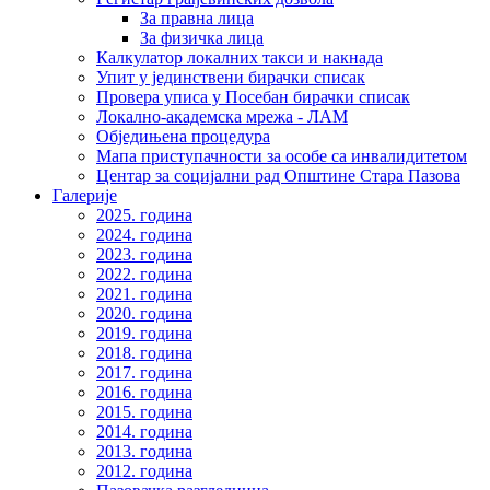
За правна лица
За физичка лица
Калкулатор локалних такси и накнада
Упит у јединствени бирачки списак
Провера уписа у Посебан бирачки списак
Локално-академска мрежа - ЛАМ
Обједињена процедура
Мапа приступачности за особе са инвалидитетом
Центар за социјални рад Општине Стара Пазова
Галерије
2025. година
2024. година
2023. година
2022. година
2021. година
2020. година
2019. година
2018. година
2017. година
2016. година
2015. година
2014. година
2013. година
2012. година