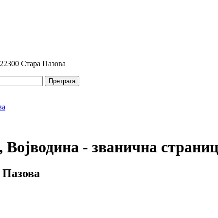
 22300 Стара Пазова
Претрага
 Војводина - званична страни
 Пазова