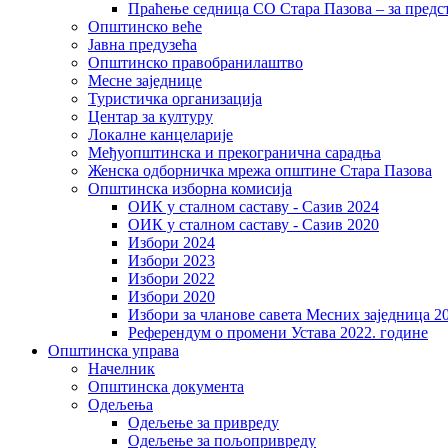
Праћење седница СО Стара Пазова – за предс
Општинско веће
Јавна предузећа
Општинско правобранилаштво
Месне заједнице
Туристичка организација
Центaр за културу
Локалне канцеларије
Међуопштинска и прекогранична сарадња
Женска одборничка мрежа општине Стара Пазова
Општинска изборна комисија
ОИК у сталном саставу - Сазив 2024
ОИК у сталном саставу - Сазив 2020
Избори 2024
Избори 2023
Избори 2022
Избори 2020
Избори за чланове савета Месних заједница 2
Референдум о промени Устава 2022. године
Општинска управа
Начелник
Општинска документа
Одељења
Одељење за привреду
Одељење за пољопривреду