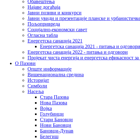
Обавештења
Најаве догађаја
Јавни позиви и конкурси
Јавни увиди и презентације планске и урбанистичк
Пољопривреда
Социјално-економски сaвет
Огласна табла
Енергетска санација 2021
Енергетска санација 2021 - питања и одговор
Енергетска санација 2022 - питања и одговори
Пројекат чиста енергија и енергетска ефикасност з
О Пазови
Опште информације
Вишенационална средина
Историјат
Симболи
Насеља
Стара Пазова
Нова Пазова
Војка
Голубинци
Стари Бановци
Нови Бановци
Бановци-Дунав
Белегиш