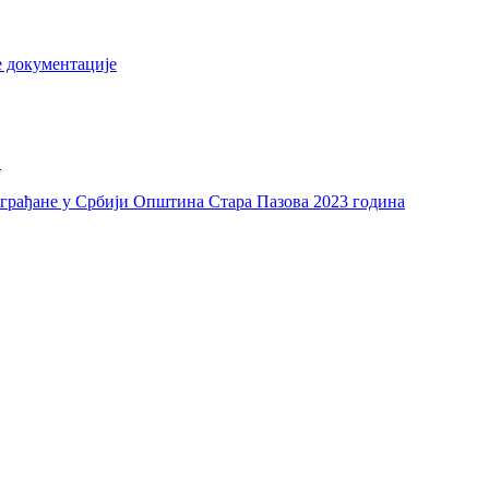
е документације
и
а грађане у Србији Општина Стара Пазова 2023 година