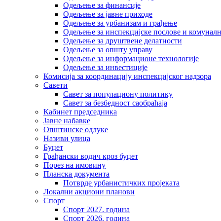
Одељење за финансије
Одељење за јавне приходе
Одељење за урбанизам и грађење
Одељење за инспекцијске послове и комуналн
Одељење за друштвене делатности
Одељење за општу управу
Одељење за информационе технологије
Одељење за инвестиције
Комисија за координацију инспекцијског надзора
Савети
Савет за популациону политику
Савет за безбедност саобраћаја
Кабинет председника
Јавне набавке
Општинске одлуке
Називи улица
Буџет
Грађански водич кроз буџет
Порез на имовину
Планска документа
Потврде урбанистичких пројеката
Локални акциони планови
Спорт
Спорт 2027. година
Спорт 2026. година