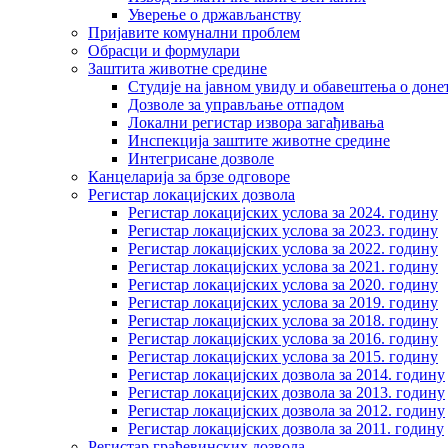
Уверење о држављанству
Пријавите комунални проблем
Обрасци и формулари
Заштита животне средине
Студије на јавном увиду и обавештења о дон
Дозволе за управљање отпадом
Локални регистар извора загађивања
Инспекција заштите животне средине
Интегрисане дозволе
Канцеларија за брзе одговоре
Регистар локацијских дозвола
Регистар локацијских услова за 2024. годину
Регистар локацијских услова за 2023. годину
Регистар локацијских услова за 2022. годину
Регистар локацијских услова за 2021. годину
Регистар локацијских услова за 2020. годину
Регистар локацијских услова за 2019. годину
Регистар локацијских услова за 2018. годину
Регистар локацијских услова за 2016. годину
Регистар локацијских услова за 2015. годину
Регистар локацијских дозвола за 2014. годину
Регистар локацијских дозвола за 2013. годину
Регистар локацијских дозвола за 2012. годину
Регистар локацијских дозвола за 2011. годину
Регистар грађевинских дозвола