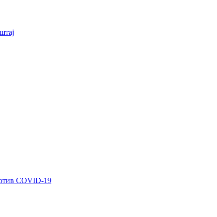
штај
ротив COVID-19