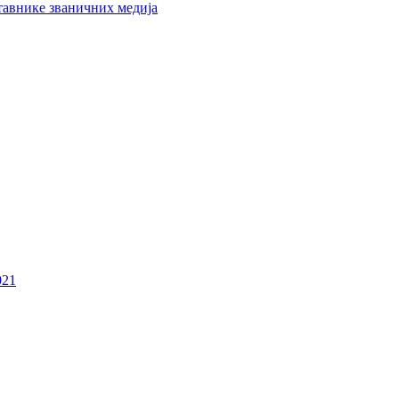
тавнике званичних медија
021