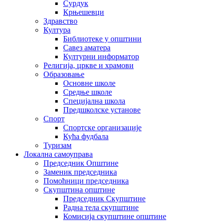
Сурдук
Крњешевци
Здравство
Култура
Библиотеке у општини
Савез аматера
Културни информатор
Религија, цркве и храмови
Образовање
Основне школе
Средње школе
Специјална школа
Предшколске установе
Спорт
Спортске организације
Кућа фудбала
Туризам
Локална самоуправа
Председник Општине
Заменик председника
Помоћници председника
Скупштина општине
Председник Скупштине
Радна тела скупштине
Комисија скупштине општине