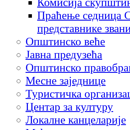
Комисија скупшти
Праћење седница С
представнике зван
Општинско веће
Јавна предузећа
Општинско правобра
Месне заједнице
Туристичка организа
Центaр за културу
Локалне канцеларије