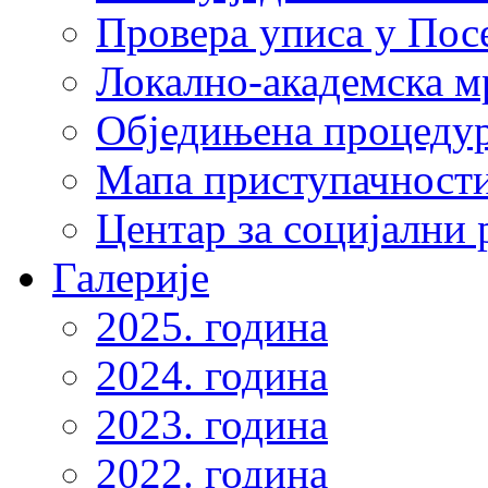
Провера уписа у Пос
Локално-академска 
Обједињена процеду
Мапа приступачности
Центар за социјални
Галерије
2025. година
2024. година
2023. година
2022. година