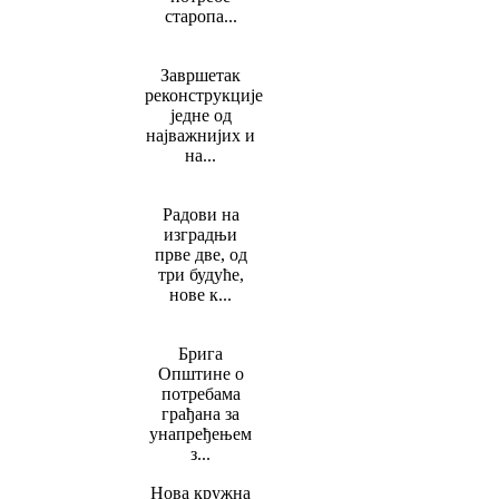
старопа...
Завршетак
реконструкције
једне од
најважнијих и
на...
Радови на
изградњи
прве две, од
три будуће,
нове к...
Брига
Општине о
потребама
грађана за
унапређењем
з...
Нова кружна