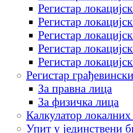
Регистар локацијск
Регистар локацијск
Регистар локацијск
Регистар локацијск
Регистар локацијск
Регистар грађевински
За правна лица
За физичка лица
Калкулатор локалних 
Упит у јединствени б