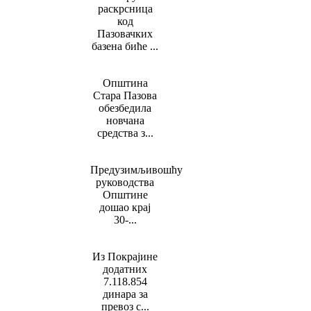
раскрсница
код
Пазовачких
базена биће ...
Општина
Стара Пазова
обезбедила
новчана
средства з...
Предузимљивошћу
руководства
Општине
дошао крај
30-...
Из Покрајине
додатних
7.118.854
динара за
превоз с...