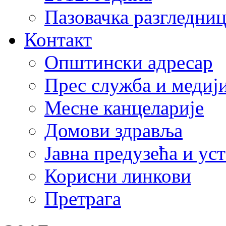
Пазовачка разгледниц
Контакт
Општински адресар
Прес служба и медиј
Месне канцеларије
Домови здравља
Јавна предузећа и ус
Корисни линкови
Претрага