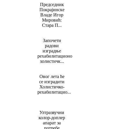
Председник
Покрајинске
Владе Игор
Мировић:
Стара П...
Започети
радови
изградње
рехабилитационо
холистичк...
Овог лета ће
се изградити
Холистичко-
рехабилитацио...
Ултразвучни
колор-доплер
апарат за
потребе