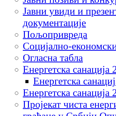
Јавни увиди и презен
документације
Пољопривреда
Социјално-економски
Огласна табла
Енергетска санација 
Енергетска санациј
Енергетска санација 
Пројекат чиста енерг
грађане у Србији Оп