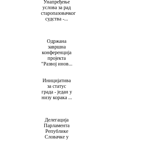
Унапређење
услова за рад
старопазовачког
судства -...
Одржана
завршна
конференција
пројекта
"Развој инов...
Иницијатива
за статус
града - један у
низу корака ...
Делегација
Парлaмeнта
Републике
Словачке у