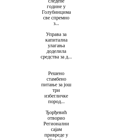
следеће
године у
Голубинцима
све спремно
з...
Управа за
капитална
улагања
доделила
средства за д...
Решено
стамбено
питање за још
три
избегличке
пород...
Ђорђевић
отворио
Регионални
сајам
привреде у