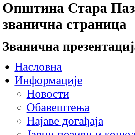
Општина Стара Пазо
званична страница
Званична презентаци
Насловна
Информације
Новости
Обавештења
Најаве догађаја
Јавни позиви и конку