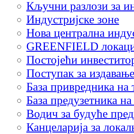
Кључни разлози за и
Индустријске зоне
Нова централна индус
GREENFIELD локаци
Постојећи инвестито
Поступак за издавање
База привредника на
База предузетника н
Водич за будуће пре
Канцеларија за локал