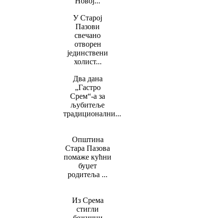
Новој...
У Старој
Пазови
свечано
отворен
јединствени
холист...
Два дана
„Гастро
Срем“-а за
љубитеље
традиционални...
Општина
Стара Пазова
помаже кућни
буџет
родитеља ...
Из Срема
стигли
бежични