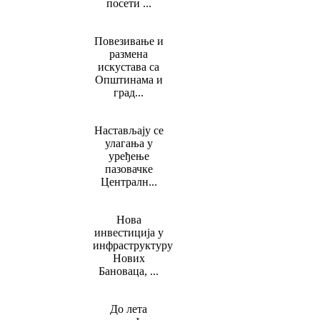
посети ...
Повезивање и
размена
искустава са
Општинама и
град...
Настављају се
улагања у
уређење
пазовачке
Централн...
Нова
инвестиција у
инфраструктуру
Нових
Бановаца, ...
До лета