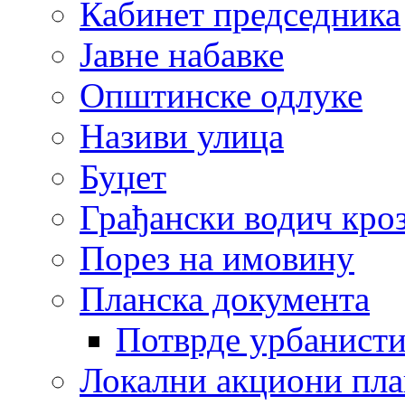
Кабинет председника
Јавне набавке
Општинске одлуке
Називи улица
Буџет
Грађански водич кроз
Порез на имовину
Планска документа
Потврде урбанисти
Локални акциони пл