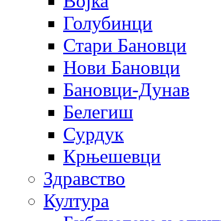
Војка
Голубинци
Стари Бановци
Нови Бановци
Бановци-Дунав
Белегиш
Сурдук
Крњешевци
Здравство
Култура