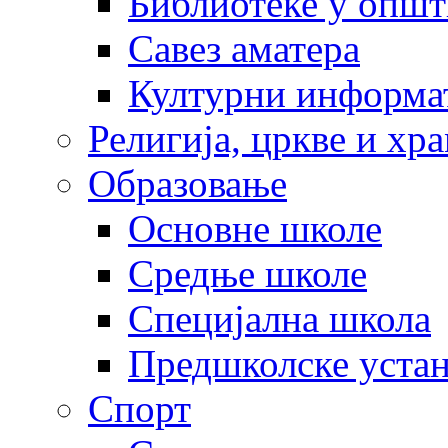
Библиотеке у опш
Савез аматера
Културни информа
Религија, цркве и хр
Образовање
Основне школе
Средње школе
Специјална школа
Предшколске уста
Спорт