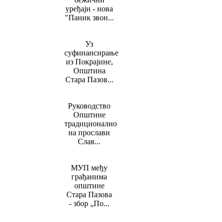
уређаји - нова
"Паник звон...
Уз
суфинансирање
из Покрајине,
Општина
Стара Пазов...
Руководство
Општине
традиционално
на прослави
Слав...
МУП међу
грађанима
општине
Стара Пазова
- збор „По...