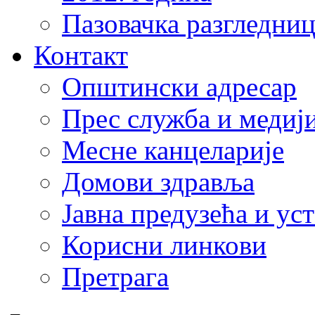
Пазовачка разгледниц
Контакт
Општински адресар
Прес служба и медиј
Месне канцеларије
Домови здравља
Јавна предузећа и ус
Корисни линкови
Претрага