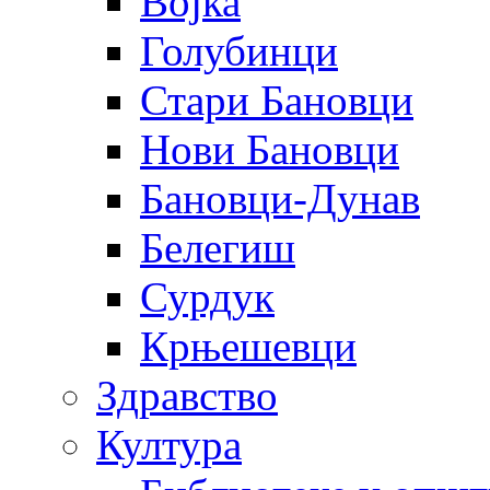
Војка
Голубинци
Стари Бановци
Нови Бановци
Бановци-Дунав
Белегиш
Сурдук
Крњешевци
Здравство
Култура