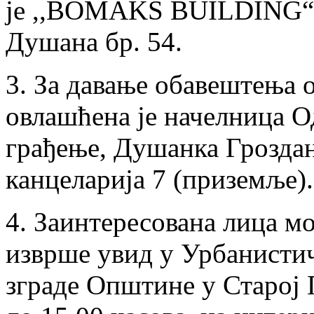
је ,,BOMAKS BUILDING“ д.
Душана бр. 54.
3. За давање обавештења о
овлашћена је начелница О
грађење, Душанка Грозда
канцеларија 7 (приземље).
4. Заинтересована лица мо
изврше увид у Урбанистич
зграде Општине у Старој 