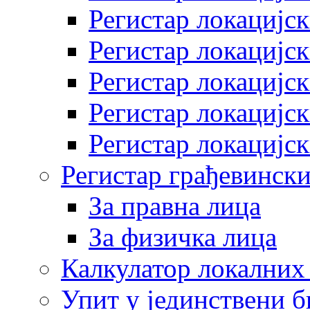
Регистар локацијск
Регистар локацијск
Регистар локацијск
Регистар локацијск
Регистар локацијск
Регистар грађевински
За правна лица
За физичка лица
Калкулатор локалних 
Упит у јединствени б