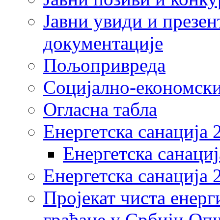
Јавни увиди и презен
документације
Пољопривреда
Социјално-економски
Огласна табла
Енергетска санација 
Енергетска санациј
Енергетска санација 
Пројекат чиста енерг
грађане у Србији Оп