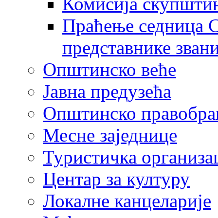
Комисија скупшти
Праћење седница С
представнике зван
Општинско веће
Јавна предузећа
Општинско правобра
Месне заједнице
Туристичка организа
Центaр за културу
Локалне канцеларије