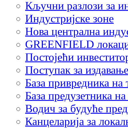
Кључни разлози за и
Индустријске зоне
Нова централна индус
GREENFIELD локаци
Постојећи инвестито
Поступак за издавање
База привредника на
База предузетника н
Водич за будуће пре
Канцеларија за локал