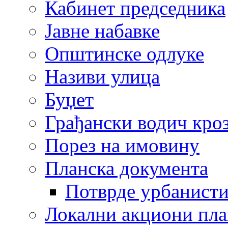
Кабинет председника
Јавне набавке
Општинске одлуке
Називи улица
Буџет
Грађански водич кроз
Порез на имовину
Планска документа
Потврде урбанисти
Локални акциони пл