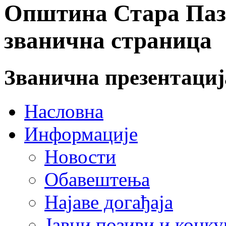
Општина Стара Пазо
званична страница
Званична презентаци
Насловна
Информације
Новости
Обавештења
Најаве догађаја
Јавни позиви и конку