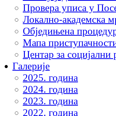
Провера уписа у Пос
Локално-академска 
Обједињена процеду
Мапа приступачности
Центар за социјални
Галерије
2025. година
2024. година
2023. година
2022. година