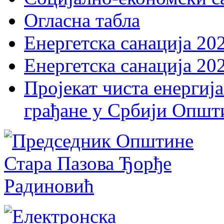
Огласна табла
Енергетска санација 20
Енергетска санација 20
Пројекат чиста енергија
грађане у Србији Општ