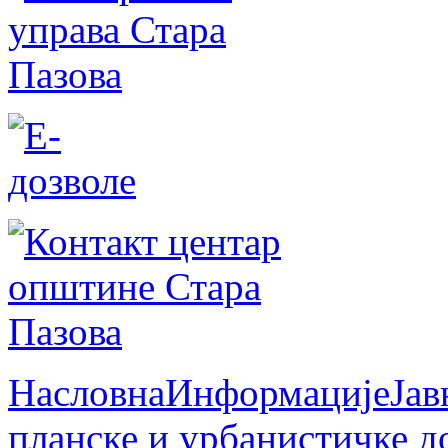
Насловна
Информације
Јав
планске и урбанистичке д