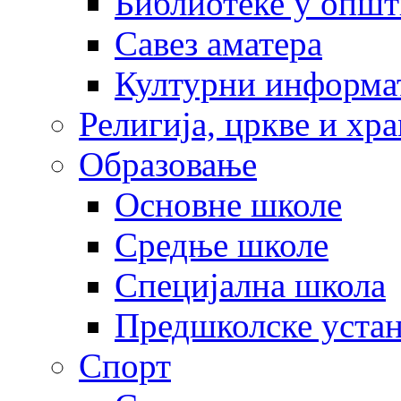
Библиотеке у опш
Савез аматера
Културни информа
Религија, цркве и хр
Образовање
Основне школе
Средње школе
Специјална школа
Предшколске уста
Спорт