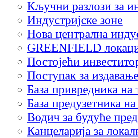
Кључни разлози за и
Индустријске зоне
Нова централна индус
GREENFIELD локаци
Постојећи инвестито
Поступак за издавање
База привредника на
База предузетника н
Водич за будуће пре
Канцеларија за локал