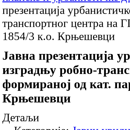
презентација урбанистичк
транспортног центра на ГП
1854/3 к.о. Крњешевци
Јавна презентација у
изградњу робно-транс
формираној од кат. пар
Крњешевци
Детаљи