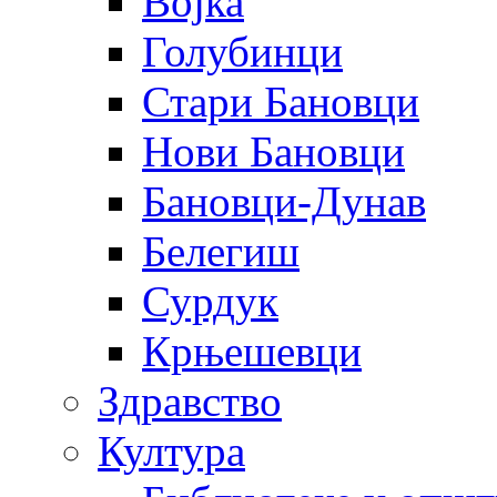
Војка
Голубинци
Стари Бановци
Нови Бановци
Бановци-Дунав
Белегиш
Сурдук
Крњешевци
Здравство
Култура