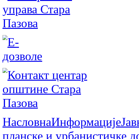
Насловна
Информације
Јав
планске и урбанистичке д