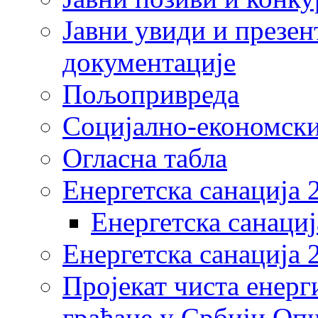
Јавни увиди и презен
документације
Пољопривреда
Социјално-економски
Огласна табла
Енергетска санација 
Енергетска санациј
Енергетска санација 
Пројекат чиста енерг
грађане у Србији Оп