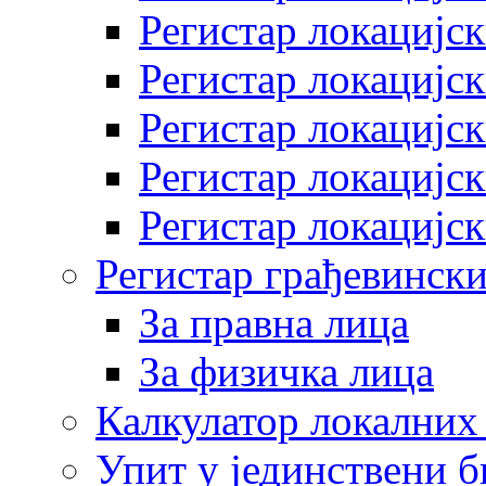
Регистар локацијск
Регистар локацијск
Регистар локацијск
Регистар локацијск
Регистар локацијск
Регистар грађевински
За правна лица
За физичка лица
Калкулатор локалних 
Упит у јединствени б