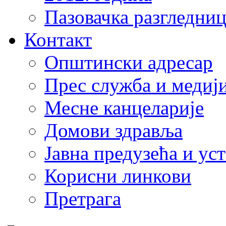
Пазовачка разгледниц
Контакт
Општински адресар
Прес служба и медиј
Месне канцеларије
Домови здравља
Јавна предузећа и ус
Корисни линкови
Претрага