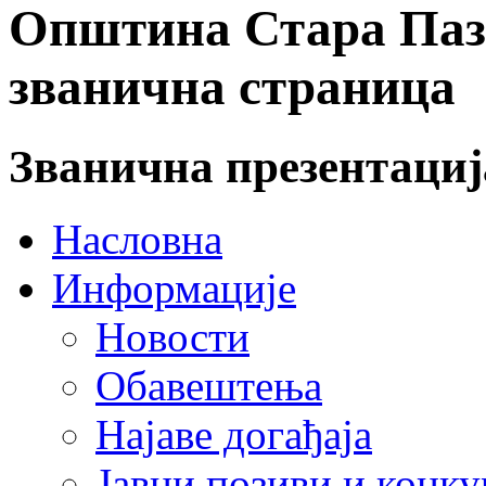
Општина Стара Пазо
званична страница
Званична презентаци
Насловна
Информације
Новости
Обавештења
Најаве догађаја
Јавни позиви и конку