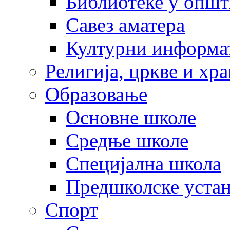
Библиотеке у опш
Савез аматера
Културни информа
Религија, цркве и хр
Образовање
Основне школе
Средње школе
Специјална школа
Предшколске уста
Спорт