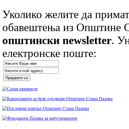
Уколико желите да примат
обавештења из Општине Ст
општински newsletter
. У
електронске поште: