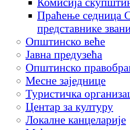
Комисија скупшти
Праћење седница С
представнике зван
Општинско веће
Јавна предузећа
Општинско правобра
Месне заједнице
Туристичка организа
Центaр за културу
Локалне канцеларије