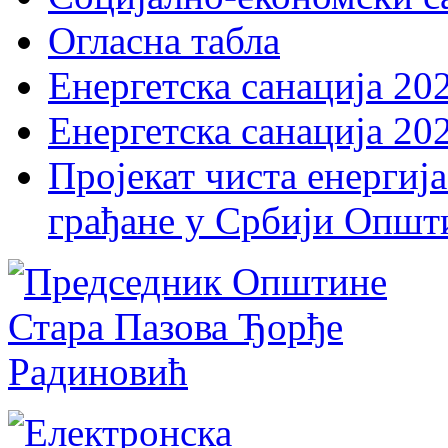
Огласна табла
Енергетска санација 20
Енергетска санација 20
Пројекат чиста енергија
грађане у Србији Општ