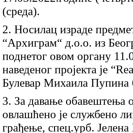
(среда).
2. Носилац израде предме
“Архиграм“ д.о.о. из Беогр
поднетог овом органу 11.0
наведеног пројекта је “Rea
Булевар Михаила Пупина 
3. За давање обавештења о
овлашћено је службено ли
грађење, спец.урб. Јелена