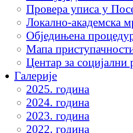
Провера уписа у Пос
Локално-академска 
Обједињена процеду
Мапа приступачности
Центар за социјални
Галерије
2025. година
2024. година
2023. година
2022. година