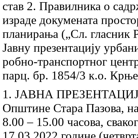
став 2. Правилника о сад
израде докумената просто
планирања („Сл. гласник Р
Јавну презентацију урбан
робно-транспортног центр
парц. бр. 1854/3 к.о. Крњ
1. ЈАВНА ПРЕЗЕНТАЦИЈА 
Oпштине Стара Пазова, на 
8.00 – 15.00 часова, свако
17.03.2022.године (четврт