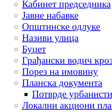
Кабинет председника
Јавне набавке
Општинске одлуке
Називи улица
Буџет
Грађански водич кроз
Порез на имовину
Планска документа
Потврде урбанисти
Локални акциони пл